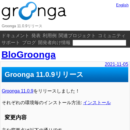
English
Groonga 11.0.9リリース
ドキュメント
発表
利用例
関連プロジェクト
コミュニティ
サポート
ブログ
開発者向け情報
BloGroonga
2021-11-05
Groonga 11.0.9リリース
Groonga 11.0.9
をリリースしました！
それぞれの環境毎のインストール方法:
インストール
変更内容