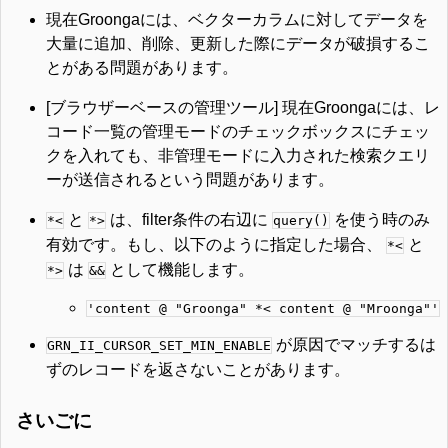
現在Groongaには、ベクターカラムに対してデータを
大量に追加、削除、更新した際にデータが破損するこ
とがある問題があります。
[ブラウザーベースの管理ツール] 現在Groongaには、レ
コード一覧の管理モードのチェックボックスにチェッ
クを入れても、非管理モードに入力された検索クエリ
ーが送信されるという問題があります。
と
は、filter条件の右辺に
を使う時のみ
*<
*>
query()
有効です。もし、以下のように指定した場合、
と
*<
は
として機能します。
*>
&&
'content @ "Groonga" *< content @ "Mroonga"'
が原因でマッチするは
GRN_II_CURSOR_SET_MIN_ENABLE
ずのレコードを返さないことがあります。
さいごに