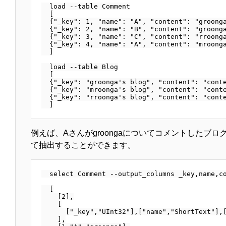
  load --table Comment

  [

  {"_key": 1, "name": "A", "content": "groonga
  {"_key": 2, "name": "B", "content": "groonga
  {"_key": 3, "name": "C", "content": "rroonga
  {"_key": 4, "name": "A", "content": "mroonga
  ]

  load --table Blog

  [

  {"_key": "groonga's blog", "content": "conte
  {"_key": "mroonga's blog", "content": "conte
  {"_key": "rroonga's blog", "content": "conte
例えば、Aさんがgroongaについてコメントしたブ
て抽出することができます。
  select Comment --output_columns _key,name,co
  [

    [2],

    [

      ["_key","UInt32"],["name","ShortText"],[
    ],
