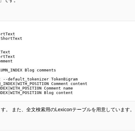
」です。
rtText

ShortText

Text

rtText

mment

UMN_INDEX Blog comments

 --default_tokenizer TokenBigram

_INDEX|WITH_POSITION Comment content

DEX|WITH_POSITION Comment name

ます。 また、全文検索用のLexiconテーブルを用意しています。