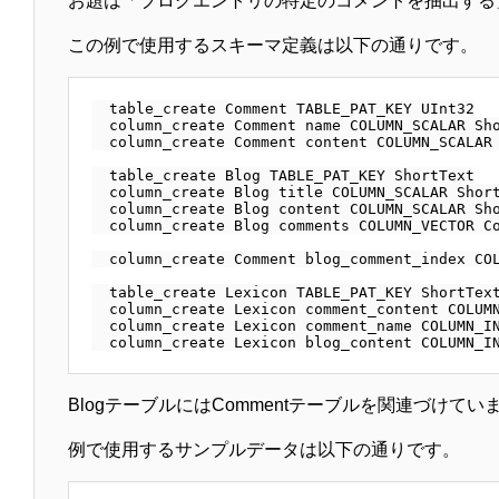
お題は「ブログエントリの特定のコメントを抽出する
この例で使用するスキーマ定義は以下の通りです。
  table_create Comment TABLE_PAT_KEY UInt32

  column_create Comment name COLUMN_SCALAR Sho
  column_create Comment content COLUMN_SCALAR 
  table_create Blog TABLE_PAT_KEY ShortText

  column_create Blog title COLUMN_SCALAR Short
  column_create Blog content COLUMN_SCALAR Sho
  column_create Blog comments COLUMN_VECTOR Co
  column_create Comment blog_comment_index COL
  table_create Lexicon TABLE_PAT_KEY ShortText
  column_create Lexicon comment_content COLUMN
  column_create Lexicon comment_name COLUMN_IN
BlogテーブルにはCommentテーブルを関連づけてい
例で使用するサンプルデータは以下の通りです。