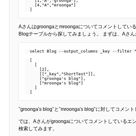
    [1,"A","groonga"],

    [4,"A","mroonga"]

Aさんはgroongaとmroongaについてコメントし
Blogテーブルから探してみましょう。 まずは、Aさ
  select Blog --output_columns _key --filter "
  [

    [

      [2],

      [["_key","ShortText"]],

      ["groonga's blog"],

      ["mroonga's blog"]

    ]

"groonga's blog"と"mroonga's blog"に対
では、Aさんがgroongaについてコメントしている
検索してみます。