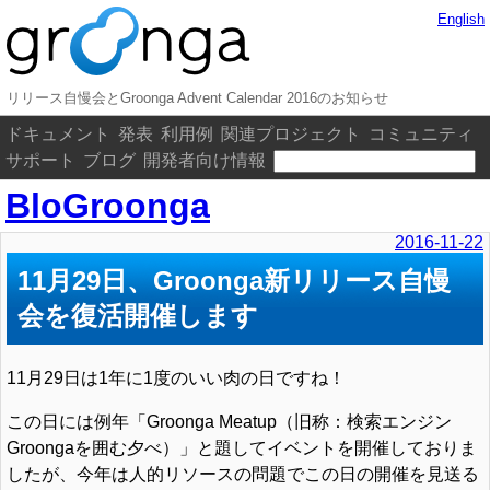
English
リリース自慢会とGroonga Advent Calendar 2016のお知らせ
ドキュメント
発表
利用例
関連プロジェクト
コミュニティ
サポート
ブログ
開発者向け情報
BloGroonga
2016-11-22
11月29日、Groonga新リリース自慢
会を復活開催します
11月29日は1年に1度のいい肉の日ですね！
この日には例年「Groonga Meatup（旧称：検索エンジン
Groongaを囲む夕べ）」と題してイベントを開催しておりま
したが、今年は人的リソースの問題でこの日の開催を見送る