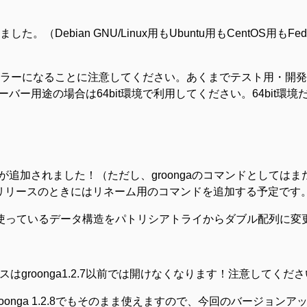
Debian GNU/Linux用もUbuntu用もCentOS用もFedo
足エラーになることに注意してください。あくまでテスト用・開
用途の場合は64bit環境で利用してください。64bit環境だと
追加されました！（ただし、groongaのコマンドとしてはま
回リリースのときにはリネーム用のコマンドを追加する予定です
理に使っているデータ構造をパトリシアトライからダブル配列に変
ースはgroonga1.2.7以前では開けなくなります！注意してくだ
はgroonga 1.2.8でもそのまま使えますので、今回のバージョ