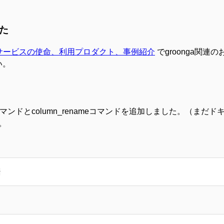
した
したサービスの使命、利用プロダクト、事例紹介
でgroonga関連
い。
eコマンドとcolumn_renameコマンドを追加しました。（ま
。