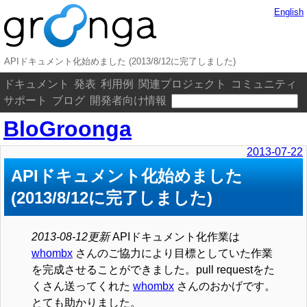
English
APIドキュメント化始めました (2013/8/12に完了しました)
ドキュメント
発表
利用例
関連プロジェクト
コミュニティ
サポート
ブログ
開発者向け情報
BloGroonga
2013-07-22
APIドキュメント化始めました
(2013/8/12に完了しました)
2013-08-12更新
APIドキュメント化作業は
whombx
さんのご協力により目標としていた作業
を完成させることができました。pull requestをた
くさん送ってくれた
whombx
さんのおかげです。
とても助かりました。