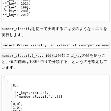
{"_key": 101},

{"_key": 199},

{"_key": 200},

{"_key": 201}

を使って実現するには次のようなクエリを
number_classify
実行します。
は分類には
の値を使うこ
number_classify(_key, 100)
_key
と、値の範囲は100区切りで分類する、というのを指定して
います。
[

  [

    [8],

    [

      ["_key","Int32"],

      ["number_classify",null]

    ],

    [0,0],

    [1,0],
