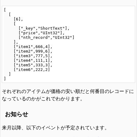
[

  [

    [6],

    [

      ["_key","ShortText"],

      ["price","UInt32"],

      ["nth_record","UInt32"]

    ],

    ["item1",666,4],

    ["item2",999,6],

    ["item3",777,5],

    ["item4",111,1],

    ["item5",333,3],

    ["item6",222,2]

  ]

それぞれのアイテムが価格の安い順だと何番目のレコードに
なっているのかがこれでわかります。
お知らせ
来月以降、以下のイベントが予定されています。