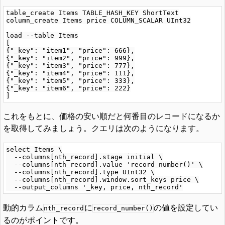
table_create Items TABLE_HASH_KEY ShortText

column_create Items price COLUMN_SCALAR UInt32

load --table Items

[

{"_key": "item1", "price": 666},

{"_key": "item2", "price": 999},

{"_key": "item3", "price": 777},

{"_key": "item4", "price": 111},

{"_key": "item5", "price": 333},

{"_key": "item6", "price": 222}

これをもとに、価格の安い順だと何番目のレコードになるか
を取得してみましょう。クエリは次のようになります。
select Items \

  --columns[nth_record].stage initial \

  --columns[nth_record].value 'record_number()' \

  --columns[nth_record].type UInt32 \

  --columns[nth_record].window.sort_keys price \

動的カラム
に
の値を設定してい
nth_record
record_number()
るのがポイントです。