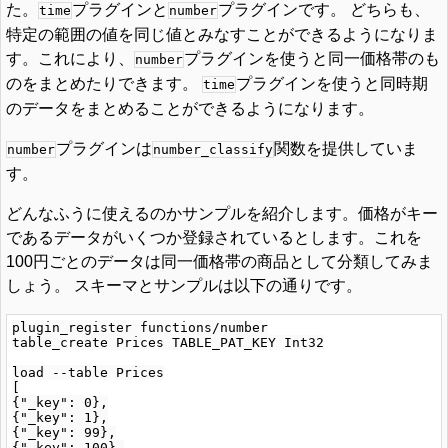
た。
プラグインと
プラグインです。 どちらも、
time
number
特定の範囲の値を同じ値とみなすことができるようになりま
す。これにより、
プラグインを使うと同一価格帯のも
number
のをまとめたりできます。
プラグインを使うと同時期
time
のデータをまとめることができるようになります。
プラグインは
関数を提供していま
number
number_classify
す。
どんなふうに使えるのかサンプルを紹介します。価格がキー
であるデータがいくつか登録されているとします。これを
100円ごとのデータは同一価格帯の商品として分類してみま
しょう。 スキーマとサンプルは以下の通りです。
plugin_register functions/number

table_create Prices TABLE_PAT_KEY Int32

load --table Prices

[

{"_key": 0},

{"_key": 1},

{"_key": 99},

{"_key": 100},
