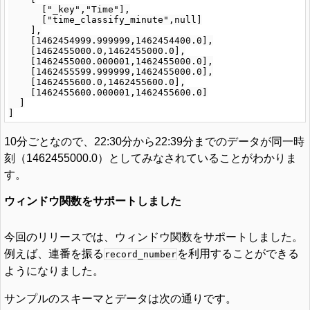
      ["_key","Time"],

      ["time_classify_minute",null]

    ],

    [1462454999.999999,1462454400.0],

    [1462455000.0,1462455000.0],

    [1462455000.000001,1462455000.0],

    [1462455599.999999,1462455000.0],

    [1462455600.0,1462455600.0],

    [1462455600.000001,1462455600.0]

  ]

10分ごとなので、22:30分から22:39分までのデータが同一時
刻（1462455000.0）としてみなされていることがわかりま
す。
ウィンドウ関数をサポートしました
今回のリリースでは、ウィンドウ関数をサポートしました。
例えば、連番を振る
を利用することができる
record_number
ようになりました。
サンプルのスキーマとデータは次の通りです。