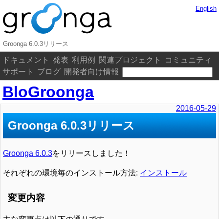
English
Groonga 6.0.3リリース
ドキュメント
発表
利用例
関連プロジェクト
コミュニティ
サポート
ブログ
開発者向け情報
BloGroonga
2016-05-29
Groonga 6.0.3リリース
Groonga 6.0.3
をリリースしました！
それぞれの環境毎のインストール方法:
インストール
変更内容