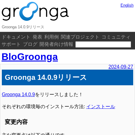
English
Groonga 14.0.9リリース
ドキュメント
発表
利用例
関連プロジェクト
コミュニティ
サポート
ブログ
開発者向け情報
BloGroonga
2024-09-27
Groonga 14.0.9リリース
Groonga 14.0.9
をリリースしました！
それぞれの環境毎のインストール方法:
インストール
変更内容