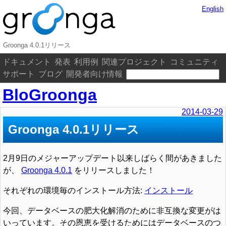
English
Groonga 4.0.1リリース
ドキュメント
発表
利用例
関連プロジェクト
コミュニティ
サポート
ブログ
開発者向け情報
BloGroonga
2014-03-29
Groonga 4.0.1リリース
2月9日のメジャーアップデート以来しばらく間があきました
が、
Groonga 4.0.1
をリリースしました！
それぞれの環境毎のインストール方法:
インストール
今回、データベースの肥大化解消のために非互換な変更がは
いっています。その恩恵を受けるためにはデータベースのつ