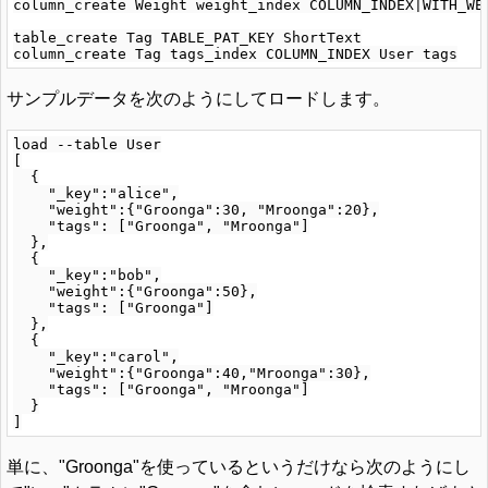
column_create Weight weight_index COLUMN_INDEX|WITH_WEI
table_create Tag TABLE_PAT_KEY ShortText

サンプルデータを次のようにしてロードします。
load --table User

[

  {

    "_key":"alice",

    "weight":{"Groonga":30, "Mroonga":20},

    "tags": ["Groonga", "Mroonga"]

  },

  {

    "_key":"bob",

    "weight":{"Groonga":50},

    "tags": ["Groonga"]

  },

  {

    "_key":"carol",

    "weight":{"Groonga":40,"Mroonga":30},

    "tags": ["Groonga", "Mroonga"]

  }

単に、"Groonga"を使っているというだけなら次のようにし