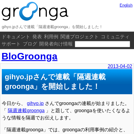
English
gihyo.jpさんで連載「隔週連載groonga」を開始しました！
ドキュメント
発表
利用例
関連プロジェクト
コミュニティ
サポート
ブログ
開発者向け情報
BloGroonga
2013-04-02
gihyo.jpさんで連載「隔週連載
groonga」を開始しました！
今日から、
gihyo.jp
さんでgroongaの連載が始まりました。
「
隔週連載groonga
」と題して、groongaを使いたくなるよ
うな情報を隔週でお伝えします。
「隔週連載groonga」では、groongaの利用事例の紹介と、