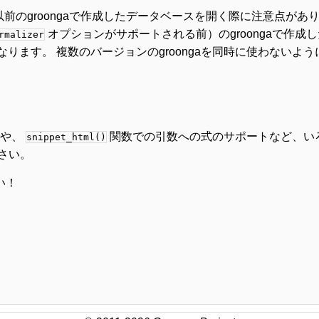
以前のgroongaで作成したデータベースを開く際に注意点があ
オプションがサポートされる前）のgroongaで作成
rmalizer
なくなります。 複数のバージョンのgroongaを同時に使わない
トや、
関数での引数への式のサポートなど、い
snippet_html()
さい。
い！