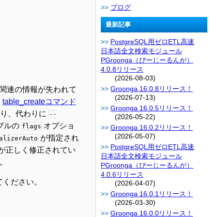
ブログ
。
最新記事
PostgreSQL用ゼロETL高速
日本語全文検索モジュール
PGroonga（ぴーじーるんが）
4.0.8リリース
(2026-08-03)
Groonga 16.0.8リリース！
関連の情報が失われて
(2026-07-13)
は
table_createコマンド
Groonga 16.0.5リリース！
なり、代わりに
--
(2026-05-22)
ブルの
オプショ
flags
Groonga 16.0.2リリース！
(2026-05-07)
が指定され
alizerAuto
PostgreSQL用ゼロETL高速
が正しく修正されてい
日本語全文検索モジュール
。
PGroonga（ぴーじーるんが）
4.0.6リリース
してください。
(2026-04-07)
Groonga 16.0.1リリース！
(2026-03-30)
Groonga 16.0.0リリース！