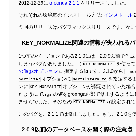
2012-12-29に
groonga 2.1.1
をリリースしました。
それぞれの環境毎のインストール方法:
インストール
今回のリリースはバグフィックスリリースです。次に
KEY_NORMALIZE関連の情報が失われる
1つ前のバージョンである2.1.0には、2.0.9以前
しまうバグがありました。（
を使って
KEY_NORMALIZE
のflagsオプション
に指定する値です。2.1.0から
--no
オプションに
を指定するよ
normlizer
NormalizerAuto
ンに
オプションが指定されていた場合
KEY_NORMALIZE
たように
の値をgroonga内部で修正するよ
flags
ませんでした。そのため
が設定されて
KEY_NORMALIZE
このバグを、2.1.1では修正しました。もし、2.1.
2.0.9以前のデータベースを開く際の注意点