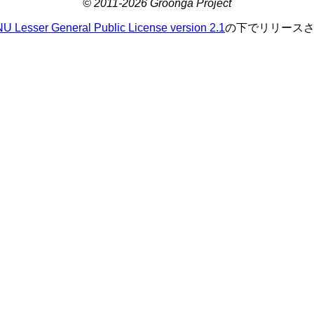
© 2011-2026 Groonga Project
U Lesser General Public License version 2.1
の下でリリース