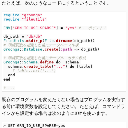
たとえば、次のようなコードにするということです。
require
"groonga"
require
"fileutils"
ENV
[
"GRN_IO_USE_SPARSE"
]
=
"yes"
# ← ポイント！
db_path
=
"db/db"
FileUtils
.
mkdir_p
(
File
.
dirname
(
db_path
))
# 環境変数を指定した後にデータベース作成
Groonga
::
Database
.
create
(
:path
=>
db_path
)
# 環境変数を指定した後にテーブル・カラム作成
Groonga
::
Schema
.
define
do
|
schema
|
schema
.
create_table
(
"..."
)
do
|
table
|
# table.text("...")
end
end
# ...
既存のプログラムを変えたくない場合はプログラムを実行す
る前に環境変数を設定してください。たとえば、コマンドラ
インから設定する場合は次のように
を使います。
SET
> SET GRN_IO_USE_SPARSE=yes
