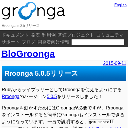
English
Rroonga 5.0.5リリース
ドキュメント
発表
利用例
関連プロジェクト
コミュニティ
サポート
ブログ
開発者向け情報
BloGroonga
2015-09-11
Rroonga 5.0.5リリース
RubyからライブラリーとしてGroongaを使えるようにする
Rroonga
のバージョン
5.0.5
をリリースしました！
Rroongaを動かすためにはGroongaが必要ですが、Rroonga
をインストールすると簡単にGroongaもインストールできる
ようになっています。一言で説明すると、
gem install