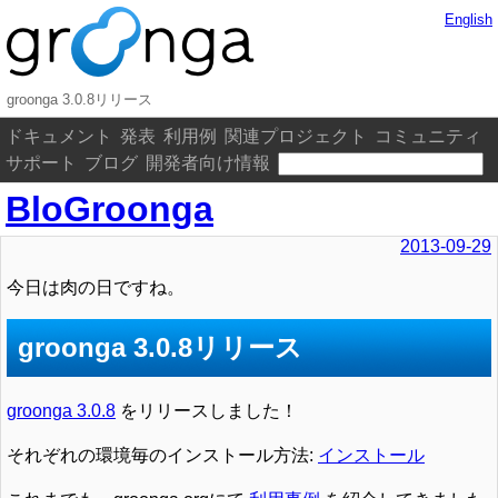
English
groonga 3.0.8リリース
ドキュメント
発表
利用例
関連プロジェクト
コミュニティ
サポート
ブログ
開発者向け情報
BloGroonga
2013-09-29
今日は肉の日ですね。
groonga 3.0.8リリース
groonga 3.0.8
をリリースしました！
それぞれの環境毎のインストール方法:
インストール