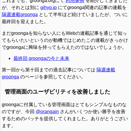
これまでも、groonga.orgにて
利用事例
を紹介してきました
が、それとは別に
gihyo.jp
にてgroonga関連の記事の連載を
隔週連載groonga
として半年ほど続けていましたが、ついに
最終回を迎えました。
まだgroongaを知らない人にもWebの連載記事を通じて知っ
てもらいたいというのが動機ではじめたこの連載がきっかけ
でgroongaに興味を持ってもらえたのではないでしょうか。
最終回 groongaの今と未来
第一回から第十回までの過去記事については
隔週連載
groonga
のページを参照してください。
管理画面のユーザビリティを改善しました
groongaに付属している管理画面はとてもシンプルなものな
のですが、今回
@orangain
さんがいくつか使い勝手を改善
するためのパッチを提供してくれました。ありがとうござい
ます。