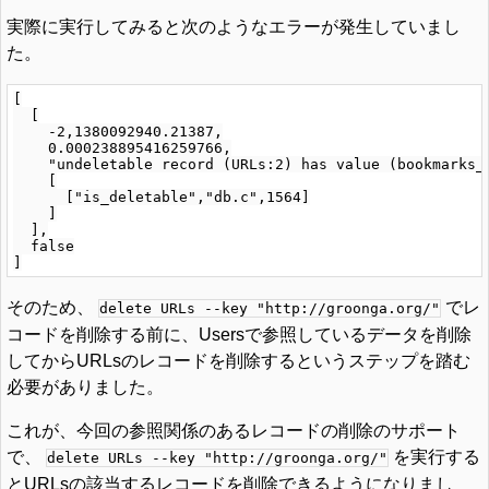
実際に実行してみると次のようなエラーが発生していまし
た。
[

  [

    -2,1380092940.21387,

    0.000238895416259766,

    "undeletable record (URLs:2) has value (bookmarks_i
    [

      ["is_deletable","db.c",1564]

    ]

  ],

  false

そのため、
でレ
delete URLs --key "http://groonga.org/"
コードを削除する前に、Usersで参照しているデータを削除
してからURLsのレコードを削除するというステップを踏む
必要がありました。
これが、今回の参照関係のあるレコードの削除のサポート
で、
を実行する
delete URLs --key "http://groonga.org/"
とURLsの該当するレコードを削除できるようになりまし