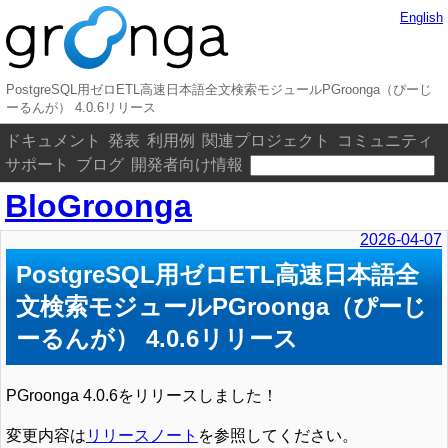
English
PostgreSQL用ゼロETL高速日本語全文検索モジュールPGroonga（ぴーじ
ーるんが） 4.0.6リリース
ドキュメント
発表
利用例
関連プロジェクト
コミュニティ
サポート
ブログ
開発者向け情報
BloGroonga
2026-04-07
PostgreSQL用ゼロETL高速日本語全
文検索モジュールPGroonga（ぴーじ
ーるんが） 4.0.6リリース
PGroonga 4.0.6をリリースしました！
変更内容は
リリースノート
を参照してください。