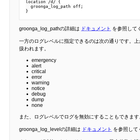
location /d/ {

  groonga_log_path off;

groonga_log_pathの詳細は
ドキュメント
を参照して
一方のログレベルに指定できるのは次の通りです。上か
扱われます。
emergency
alert
critical
error
warning
notice
debug
dump
none
また、ログレベルでログを無効にすることもできます。その場合
groonga_log_levelの詳細は
ドキュメント
を参照して