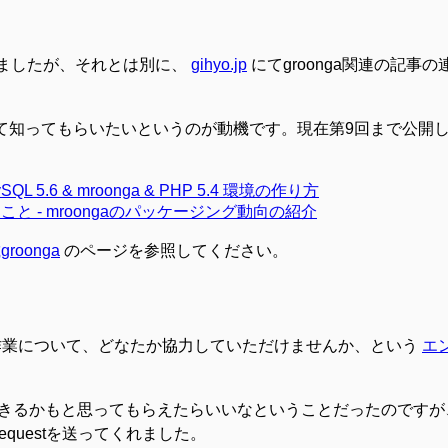
ましたが、それとは別に、
gihyo.jp
にてgroonga関連の記事
通じて知ってもらいたいというのが動機です。現在第9回まで公開
5.6 & mroonga & PHP 5.4 環境の作り方
こと - mroongaのパッケージング動向の紹介
roonga
のページを参照してください。
ト化作業について、どなたか協力していただけませんか、という
エ
るかもと思ってもらえたらいいなということだったのですが、結
equestを送ってくれました。