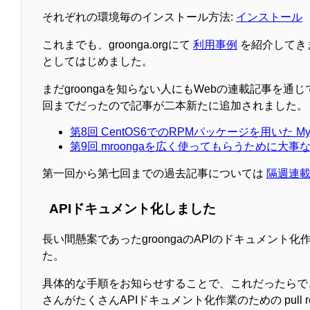
それぞれの環境毎のインストール方法:
インストール
これまでも、groonga.orgにて
利用事例
を紹介してき
としてはじめました。
まだgroongaを知らない人にもWebの連載記事を
回までだったので記事が二本新たに追加されました。
第8回 CentOS6でのRPMパッケージを用いた MySQL 
第9回 mroongaを広く使ってもらうために大事な
第一回から第七回までの過去記事については
隔週連載g
APIドキュメント化しました
長い間懸案であったgroongaのAPIのドキュメン
た。
具体的な手順をお知らせすることで、これだったらでき
さんがたくさんAPIドキュメント化作業のための pull r