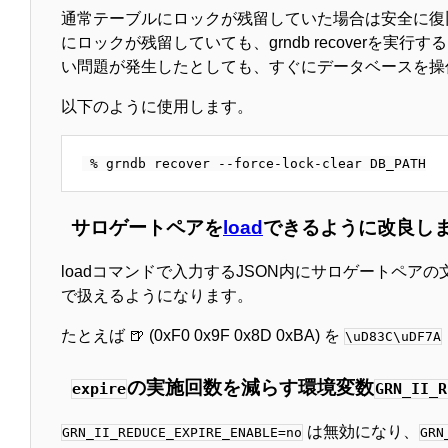
通常テーブルにロックが残留していた場合は安全に復
にロックが残留していても、grndb recoverを
い問題が発生したとしても、すぐにデータベースを操
以下のように使用します。
サロゲートペアを
load
できるように改良し
loadコマンドで入力するJSON内にサロゲートペアの文字を使
で扱えるようになります。
たとえば 🍺 (0xF0 0x9F 0x8D 0xBA) を
\uD83C\uDF7A
の実施回数を減らす環境変数
expire
GRN_II_R
は無効になり、
GRN_II_REDUCE_EXPIRE_ENABLE=no
GRN