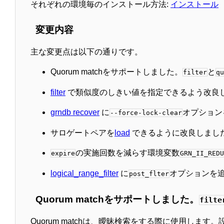
それぞれの環境毎のインストール方法:
インストール
変更内容
主な変更点は以下の通りです。
Quorum matchをサポートしました。
と
filter
qu
filter
で類似度のしきい値を指定できるよう改良
grndb recover
に
オプション
--force-lock-clear
サロゲートペアを
load
できるように改良しまし
の実施回数を減らす環境変数
expire
GRN_II_REDU
logical_range_filter
に
オプションを
post_flter
Quorum matchをサポートしました。
filte
Quorum matchは、曖昧検索をする際に使用し