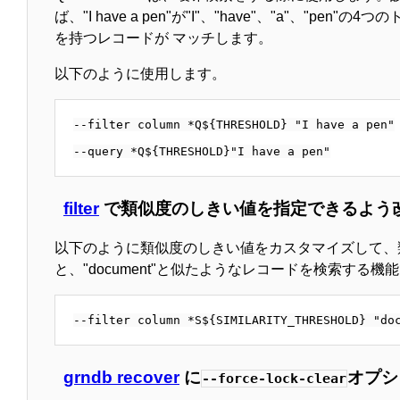
ば、"I have a pen"が"I"、"have"、"a"
を持つレコードが マッチします。
以下のように使用します。
--filter column *Q${THRESHOLD} "I have a pen"

filter
で類似度のしきい値を指定できるよう
以下のように類似度のしきい値をカスタマイズして、
と、"document"と似たようなレコードを検索する機
grndb recover
に
オプシ
--force-lock-clear