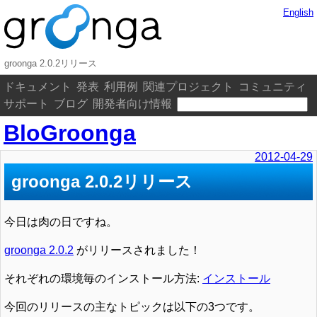
English
groonga 2.0.2リリース
ドキュメント
発表
利用例
関連プロジェクト
コミュニティ
サポート
ブログ
開発者向け情報
BloGroonga
2012-04-29
groonga 2.0.2リリース
今日は肉の日ですね。
groonga 2.0.2
がリリースされました！
それぞれの環境毎のインストール方法:
インストール
今回のリリースの主なトピックは以下の3つです。