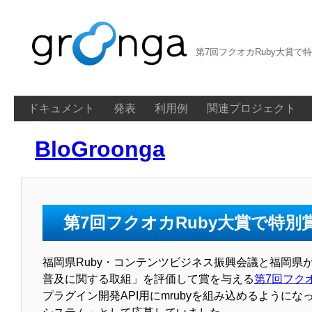
第7回フクオカRuby大賞で
ドキュメント
発表
利用例
関連プロジェクト
BloGroonga
第7回フクオカRuby大賞で特別
福岡県Ruby・コンテンツビジネス振興会議と福岡県
普及に関する取組」を評価して賞を与える
第7回フクオ
プラグイン開発API用にmrubyを組み込めるようになっ