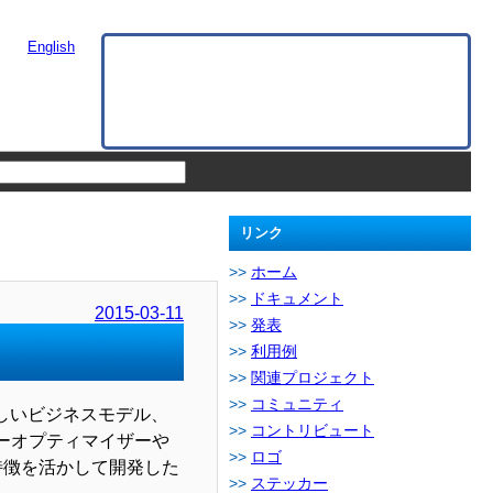
English
リンク
ホーム
ドキュメント
2015-03-11
発表
利用例
関連プロジェクト
コミュニティ
新しいビジネスモデル、
コントリビュート
リーオプティマイザーや
ロゴ
の特徴を活かして開発した
ステッカー