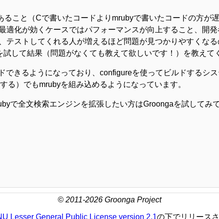
あること（Cで書いたコードよりmrubyで書いたコードの方が遅く
最適化が効くケースではパフォーマンスが向上すること、開発
テストしてくれる人が増えるほど問題が見つかりやすくなるので
ngaを試して結果（問題がなくても教えて欲しいです！）を教え
ルドできるようになっており、configureを使ってビルドする
dioでビルドする）でもmrubyを組み込めるようになっています。
ubyで全文検索エンジンを拡張したい方はGroongaを試してみ
© 2011-2026 Groonga Project
U Lesser General Public License version 2.1
の下でリリース