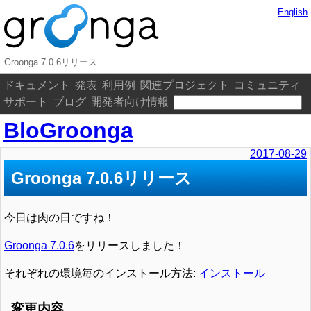
English
Groonga 7.0.6リリース
ドキュメント
発表
利用例
関連プロジェクト
コミュニティ
サポート
ブログ
開発者向け情報
BloGroonga
2017-08-29
Groonga 7.0.6リリース
今日は肉の日ですね！
Groonga 7.0.6
をリリースしました！
それぞれの環境毎のインストール方法:
インストール
変更内容