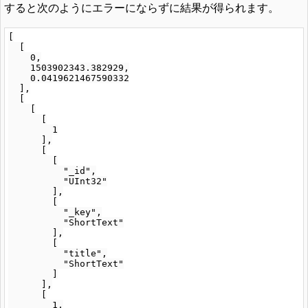
すると次のようにエラーにならずに結果が得られます。
[

  [

    0,

    1503902343.382929,

    0.0419621467590332

  ],

  [

    [

      [

        1

      ],

      [

        [

          "_id",

          "UInt32"

        ],

        [

          "_key",

          "ShortText"

        ],

        [

          "title",

          "ShortText"

        ]

      ],

      [

        1,
