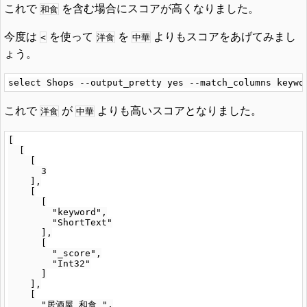
これで
を含む場合にスコアが高くなりました。
和食
今度は
を使って
を
よりもスコアをあげてみまし
<
洋食
中華
ょう。
これで
が
よりも高いスコアとなりました。
洋食
中華
[

  [

    [

      3

    ],

    [

      [

        "keyword",

        "ShortText"

      ],

      [

        "_score",

        "Int32"

      ]

    ],

    [

      "居酒屋 和食 ",
