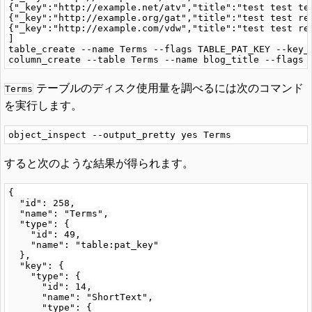
{"_key":"http://example.net/atv","title":"test test tes
{"_key":"http://example.org/gat","title":"test test rec
{"_key":"http://example.com/vdw","title":"test test rec
]

table_create --name Terms --flags TABLE_PAT_KEY --key_
テーブルのディスク使用量を調べるには次のコマンド
Terms
を実行します。
すると次のような結果が得られます。
{

  "id": 258,

  "name": "Terms",

  "type": {

    "id": 49,

    "name": "table:pat_key"

  },

  "key": {

    "type": {

      "id": 14,

      "name": "ShortText",

      "type": {
