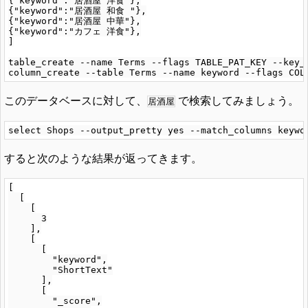
{"keyword":"居酒屋 洋食"},

{"keyword":"居酒屋 和食 "},

{"keyword":"居酒屋 中華"},

{"keyword":"カフェ 洋食"},

]

table_create --name Terms --flags TABLE_PAT_KEY --key_
このデータベースに対して、
で検索してみましょう。
居酒屋
すると次のような結果が返ってきます。
[

  [

    [

      3

    ],

    [

      [

        "keyword",

        "ShortText"

      ],

      [

        "_score",
