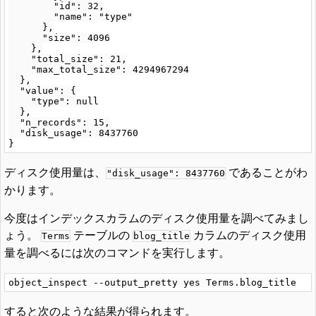
        "id": 32,

        "name": "type"

      },

      "size": 4096

    },

    "total_size": 21,

    "max_total_size": 4294967294

  },

  "value": {

    "type": null

  },

  "n_records": 15,

  "disk_usage": 8437760

ディスク使用量は、
であることがわ
"disk_usage": 8437760
かります。
今度はインデックスカラムのディスク使用量を調べてみまし
ょう。
テーブルの
カラムのディスク使用
Terms
blog_title
量を調べるには次のコマンドを実行します。
すると次のような結果が得られます。