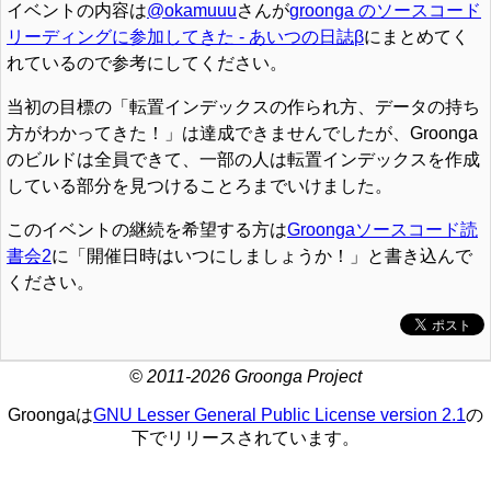
イベントの内容は
@okamuuu
さんが
groonga のソースコード
リーディングに参加してきた - あいつの日誌β
にまとめてく
れているので参考にしてください。
当初の目標の「転置インデックスの作られ方、データの持ち
方がわかってきた！」は達成できませんでしたが、Groonga
のビルドは全員できて、一部の人は転置インデックスを作成
している部分を見つけることろまでいけました。
このイベントの継続を希望する方は
Groongaソースコード読
書会2
に「開催日時はいつにしましょうか！」と書き込んで
ください。
© 2011-2026 Groonga Project
Groongaは
GNU Lesser General Public License version 2.1
の
下でリリースされています。