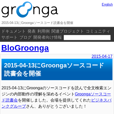
English
2015-04-13にGroongaソースコード読書会を開催
ドキュメント
発表
利用例
関連プロジェクト
コミュニティ
サポート
ブログ
開発者向け情報
BloGroonga
2015-04-17
2015-04-13にGroongaソースコード
読書会を開催
2015-04-13にGroongaのソースコードを読んで全文検索エン
ジンの内部動作の理解を深めるイベント
Groongaソースコー
ド読書会
を開催しました。会場を提供してくれた
ビジネスバ
ンクグループ
さん、ありがとうございました！