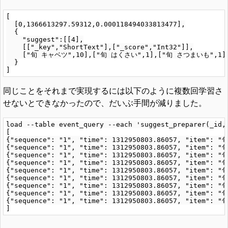
[

  [0,1366613297.59312,0.000118494033813477],

  {

    "suggest":[[4],

    [["_key","ShortText"],["_score","Int32"]],

    ["旬 キャベツ",10],["旬 はくさい",1],["旬 さつまいも",1],
  }

同じことをそれまで実現するには以下のように複数回学習さ
せないとできなかったので、だいぶ手間が減りました。
load --table event_query --each 'suggest_preparer(_id, 
[

{"sequence": "1", "time": 1312950803.86057, "item": "
{"sequence": "1", "time": 1312950803.86057, "item": "
{"sequence": "1", "time": 1312950803.86057, "item": "
{"sequence": "1", "time": 1312950803.86057, "item": "
{"sequence": "1", "time": 1312950803.86057, "item": "
{"sequence": "1", "time": 1312950803.86057, "item": "
{"sequence": "1", "time": 1312950803.86057, "item": "
{"sequence": "1", "time": 1312950803.86057, "item": "
{"sequence": "1", "time": 1312950803.86057, "item": "