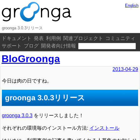
English
groonga 3.0.3リリース
ドキュメント
発表
利用例
関連プロジェクト
コミュニティ
サポート
ブログ
開発者向け情報
BloGroonga
2013-04-29
今日は肉の日ですね。
groonga 3.0.3リリース
groonga 3.0.3
をリリースしました！
それぞれの環境毎のインストール方法:
インストール