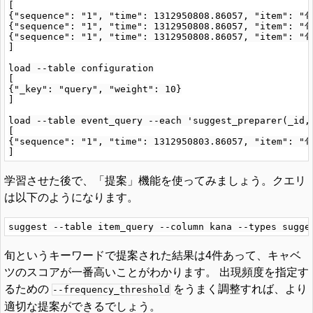
[

{"sequence": "1", "time": 1312950808.86057, "item": "
{"sequence": "1", "time": 1312950808.86057, "item": 
{"sequence": "1", "time": 1312950808.86057, "item": "
]

load --table configuration

[

{"_key": "query", "weight": 10}

]

load --table event_query --each 'suggest_preparer(_id, 
[

{"sequence": "1", "time": 1312950803.86057, "item": "
学習させた後で、「提案」機能を使ってみましょう。クエリ
は以下のようになります。
旬というキーワードで提案された結果は4件あって、キャベ
ツのスコアが一番高いことがわかります。 出現頻度を指定す
るための
をうまく調整すれば、より
--frequency_threshold
適切な提案ができるでしょう。