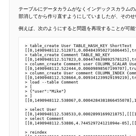
テーブルにデータカラムがなくインデックスカラムの
部消してから作り直すようにしていましたが、そのせ
例えば、次のようにすると問題を再現することが可能
> table_create User TABLE_HASH_KEY ShortText

[[0,1490948112.512871,0.004843950271606445],tr
> table_create Comment TABLE_NO_KEY

[[0,1490948112.517823,0.004474639892578125],tr
> column_create Comment user COLUMN_SCALAR Use
[[0,1490948112.522444,0.00609898567199707],tru
> column_create User comment COLUMN_INDEX Comm
[[0,1490948112.528664,0.009341239929199219],tr
> load --table Comment

> [

> {"user":"Mike"}

> ]

[[0,1490948112.538067,0.0004284381866455078],1
> select User

[[0,1490948112.538533,0.0002899169921875],[[[1
> select Comment

[[0,1490948112.53886,4.744529724121094e-05],[[
> reindex
