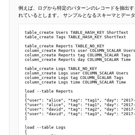
例えば、ログから特定のパターンのレコードを抽出す
れているとします。 サンプルとなるスキーマとデー
table_create Users TABLE_HASH_KEY ShortText

table_create Tags TABLE_HASH_KEY ShortText

table_create Reports TABLE_NO_KEY

column_create Reports user COLUMN_SCALAR Users
column_create Reports tag COLUMN_SCALAR Tags

column_create Reports day COLUMN_SCALAR Time

table_create Logs TABLE_NO_KEY

column_create Logs user COLUMN_SCALAR Users

column_create Logs tag COLUMN_SCALAR Tags

column_create Logs time COLUMN_SCALAR Time

load --table Reports

[

{"user": "alice", "tag": "tag1", "day": "2017-
{"user": "alice", "tag": "tag1", "day": "2017-
{"user": "david", "tag": "tag2", "day": "2017-
{"user": "david", "tag": "tag3", "day": "2017-
]

load --table Logs

[
