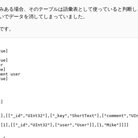
みある場合、そのテーブルは語彙表として使っていると判断し
いでデータを消してしまっていました。
です。
ue]

ue]

r

e]

ent user

ue]

]

],[["_id","UInt32"],["_key","ShortText"],["comment","UIn
[1],[["_id","UInt32"],["user","User"]],[1,"Mike"]]]]
