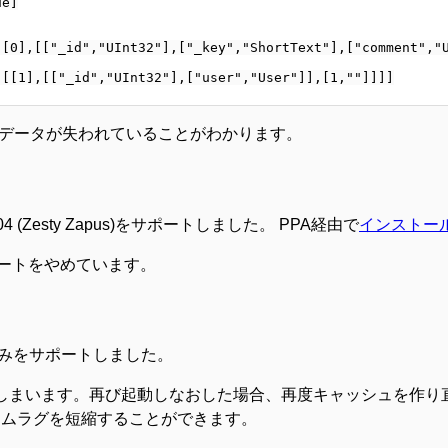
e]

[0],[["_id","UInt32"],["_key","ShortText"],["comment","U
データが失われていることがわかります。
(Zesty Zapus)をサポートしました。 PPA経由で
インストー
、サポートをやめています。
みをサポートしました。
と消えてしまいます。再び起動しなおした場合、再度キャッシュを作
イムラグを短縮することができます。