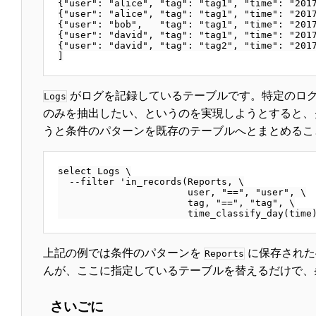
{"user": "alice", "tag": "tag1", "time": "2017
{"user": "alice", "tag": "tag1", "time": "2017
{"user": "bob",   "tag": "tag1", "time": "2017
{"user": "david", "tag": "tag1", "time": "2017
{"user": "david", "tag": "tag2", "time": "2017
がログを記録しているテーブルです。特定のロ
Logs
のみを抽出したい、というのを実現しようとすると、
うと条件のパターンを既存のテーブルへとまとめるこ
select Logs \

  --filter 'in_records(Reports, \

                       user, "==", "user", \

                       tag, "==", "tag", \

上記の例では条件のパターンを
に保存された
Reports
んが、ここに指定しているテーブルを替えるだけで、
さいごに