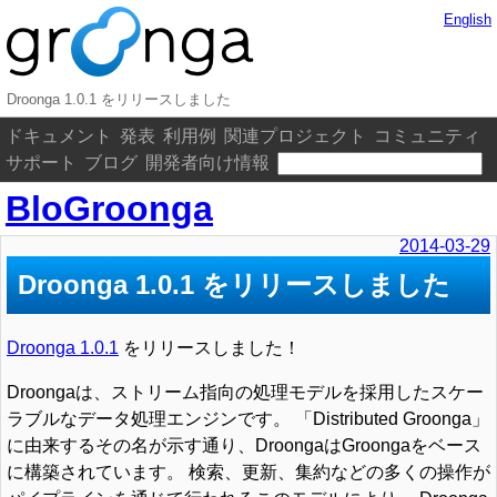
English
Droonga 1.0.1 をリリースしました
ドキュメント
発表
利用例
関連プロジェクト
コミュニティ
サポート
ブログ
開発者向け情報
BloGroonga
2014-03-29
Droonga 1.0.1 をリリースしました
Droonga 1.0.1
をリリースしました！
Droongaは、ストリーム指向の処理モデルを採用したスケー
ラブルなデータ処理エンジンです。 「Distributed Groonga」
に由来するその名が示す通り、DroongaはGroongaをベース
に構築されています。 検索、更新、集約などの多くの操作が