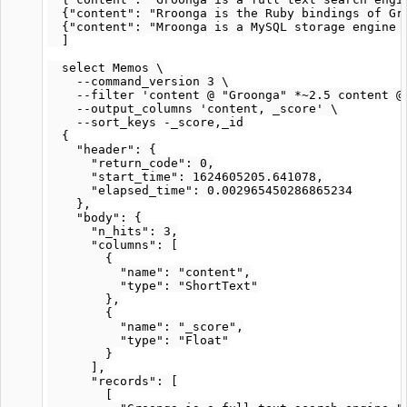
  {"content": "Rroonga is the Ruby bindings of Gro
  {"content": "Mroonga is a MySQL storage engine b
  ]

  select Memos \

    --command_version 3 \

    --filter 'content @ "Groonga" *~2.5 content @ 
    --output_columns 'content, _score' \

    --sort_keys -_score,_id

  {

    "header": {

      "return_code": 0,

      "start_time": 1624605205.641078,

      "elapsed_time": 0.002965450286865234

    },

    "body": {

      "n_hits": 3,

      "columns": [

        {

          "name": "content",

          "type": "ShortText"

        },

        {

          "name": "_score",

          "type": "Float"

        }

      ],

      "records": [

        [
