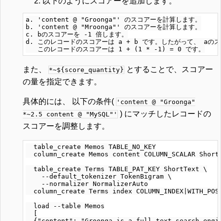
以下のようにスコアーを追加します。
a. 'content @ "Groonga"' のスコアーを計算します。

b. 'content @ "Mroonga"' のスコアーを計算します。

c. bのスコアーを -1 倍します。

d. このレコードのスコアーは a + b です。したがって、 aのス
また、
とすることで、スコアー
*~${score_quantity}
の量を指定できます。
具体的には、 以下の条件(
'content @ "Groonga"
) にマッチしたレコードの
*~2.5 content @ "MySQL"'
スコアーを調整します。
  table_create Memos TABLE_NO_KEY

  column_create Memos content COLUMN_SCALAR ShortT
  table_create Terms TABLE_PAT_KEY ShortText \

    --default_tokenizer TokenBigram \

    --normalizer NormalizerAuto

  column_create Terms index COLUMN_INDEX|WITH_POSI
  load --table Memos

  [

  {"content": "Groonga is a full text search engin