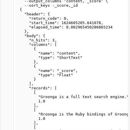
    --output_columns 'content, _score' \

    --sort_keys -_score,_id

  {

    "header": {

      "return_code": 0,

      "start_time": 1624605205.641078,

      "elapsed_time": 0.002965450286865234

    },

    "body": {

      "n_hits": 3,

      "columns": [

        {

          "name": "content",

          "type": "ShortText"

        },

        {

          "name": "_score",

          "type": "Float"

        }

      ],

      "records": [

        [

          "Groonga is a full text search engine.",
          1.0

        ],

        [

          "Rroonga is the Ruby bindings of Groonga
          1.0

        ],

        [
