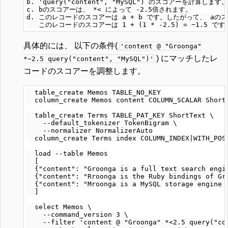
b. 'query("content", "MySQL") のスコアーを計算します。

c. bのスコアーは、 *< によって -2.5倍されます。

d. このレコードのスコアーは a + b です。したがって、 aのス
具体的には、 以下の条件(
'content @ "Groonga"
) にマッチしたレ
*~2.5 query("content", "MySQL")'
コードのスコアーを調整します。
  table_create Memos TABLE_NO_KEY

  column_create Memos content COLUMN_SCALAR ShortT
  table_create Terms TABLE_PAT_KEY ShortText \

    --default_tokenizer TokenBigram \

    --normalizer NormalizerAuto

  column_create Terms index COLUMN_INDEX|WITH_POSI
  load --table Memos

  [

  {"content": "Groonga is a full text search engin
  {"content": "Rroonga is the Ruby bindings of Gro
  {"content": "Mroonga is a MySQL storage engine b
  ]

  select Memos \

    --command_version 3 \

    --filter 'content @ "Groonga" *<2.5 query("con