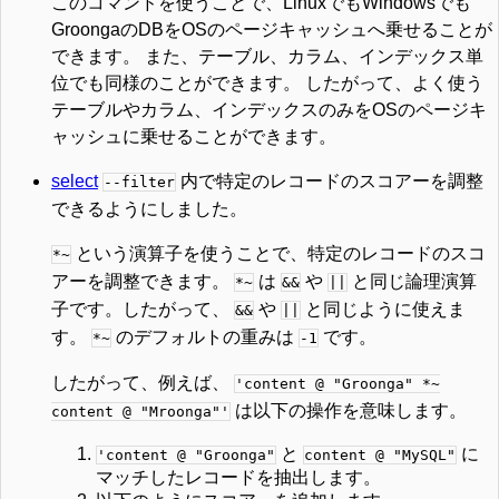
このコマンドを使うことで、LinuxでもWindowsでも
GroongaのDBをOSのページキャッシュへ乗せることが
できます。 また、テーブル、カラム、インデックス単
位でも同様のことができます。 したがって、よく使う
テーブルやカラム、インデックスのみをOSのページキ
ャッシュに乗せることができます。
select
内で特定のレコードのスコアーを調整
--filter
できるようにしました。
という演算子を使うことで、特定のレコードのスコ
*~
アーを調整できます。
は
や
と同じ論理演算
*~
&&
||
子です。したがって、
や
と同じように使えま
&&
||
す。
のデフォルトの重みは
です。
*~
-1
したがって、例えば、
'content @ "Groonga" *~
は以下の操作を意味します。
content @ "Mroonga"'
と
に
'content @ "Groonga"
content @ "MySQL"
マッチしたレコードを抽出します。