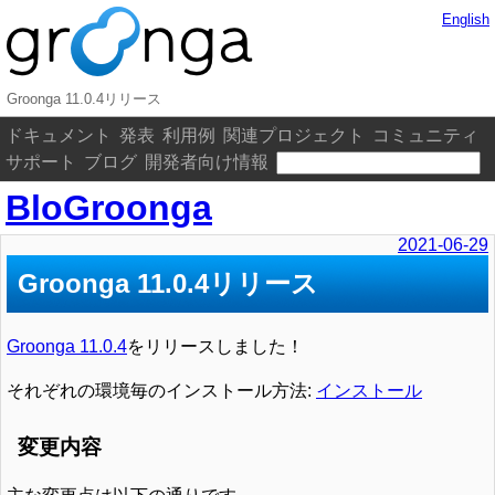
English
Groonga 11.0.4リリース
ドキュメント
発表
利用例
関連プロジェクト
コミュニティ
サポート
ブログ
開発者向け情報
BloGroonga
2021-06-29
Groonga 11.0.4リリース
Groonga 11.0.4
をリリースしました！
それぞれの環境毎のインストール方法:
インストール
変更内容