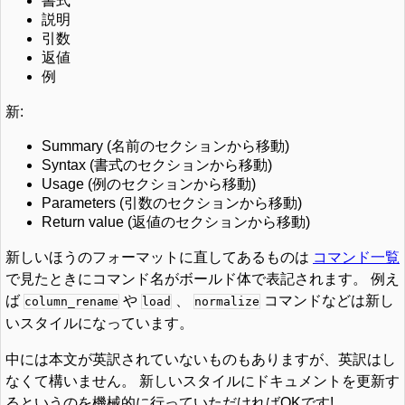
書式
説明
引数
返値
例
新:
Summary (名前のセクションから移動)
Syntax (書式のセクションから移動)
Usage (例のセクションから移動)
Parameters (引数のセクションから移動)
Return value (返値のセクションから移動)
新しいほうのフォーマットに直してあるものは
コマンド一覧
で見たときにコマンド名がボールド体で表記されます。 例え
ば
や
、
コマンドなどは新し
column_rename
load
normalize
いスタイルになっています。
中には本文が英訳されていないものもありますが、英訳はし
なくて構いません。 新しいスタイルにドキュメントを更新す
るというのを機械的に行っていただければOKです!