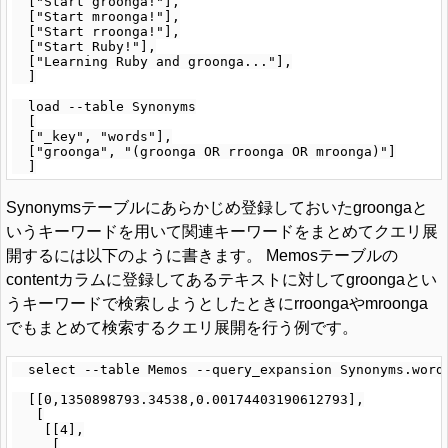
  ["Start groonga!"],

  ["Start mroonga!"],

  ["Start rroonga!"],

  ["Start Ruby!"],

  ["Learning Ruby and groonga..."],

  ]

  load --table Synonyms

  [

  ["_key", "words"],

  ["groonga", "(groonga OR rroonga OR mroonga)"]

Synonymsテーブルにあらかじめ登録しておいたgroongaと
いうキーワードを用いて関連キーワードをまとめてクエリ展
開するには以下のように書きます。 Memosテーブルの
contentカラムに登録してあるテキストに対してgroongaとい
うキーワードで検索しようとしたときにrroongaやmroonga
でもまとめて検索するクエリ展開を行う例です。
  select --table Memos --query_expansion Synonyms.words
  [[0,1350898793.34538,0.00174403190612793],

   [

    [[4],

     [
