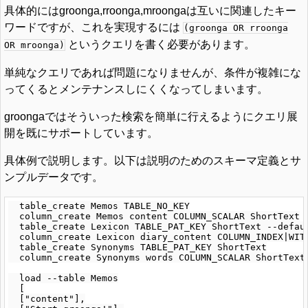
具体的にはgroonga,rroonga,mroongaは互いに関連したキー
ワードですが、これを実現するには
(groonga OR rroonga
というクエリを書く必要があります。
OR mroonga)
単純なクエリであれば問題になりませんが、条件が複雑にな
ってくるとメンテナンスしにくくなってしまいます。
groongaではそういった検索を簡単に行えるようにクエリ展
開を既にサポートしています。
具体例で説明します。以下は説明のためのスキーマ定義とサ
ンプルデータです。
  table_create Memos TABLE_NO_KEY

  column_create Memos content COLUMN_SCALAR ShortText

  table_create Lexicon TABLE_PAT_KEY ShortText --defaul
  column_create Lexicon diary_content COLUMN_INDEX|WITH
  table_create Synonyms TABLE_PAT_KEY ShortText

  column_create Synonyms words COLUMN_SCALAR ShortText

  load --table Memos

  [

  ["content"],
