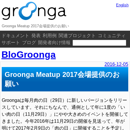
English
Groonga Meatup 2017会場提供のお願い
ドキュメント
発表
利用例
関連プロジェクト
コミュニティ
サポート
ブログ
開発者向け情報
BloGroonga
2016-12-05
Groonga Meatup 2017会場提供のお
願い
Groongaは毎月肉の日（29日）に新しいバージョンをリリー
スしています。それにちなんで、通例として年に1度の「い
い肉の日（11月29日）」にやや大きめのイベントを開催して
きました。今年2016年は11月29日の開催を見送って、年が
明けて2017年2月9日の「肉の日」に開催することを予定し