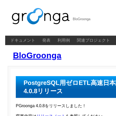
BloGroonga
ドキュメント
発表
利用例
関連プロジェクト
BloGroonga
PostgreSQL用ゼロETL高
4.0.8リリース
PGroonga 4.0.8をリリースしました！