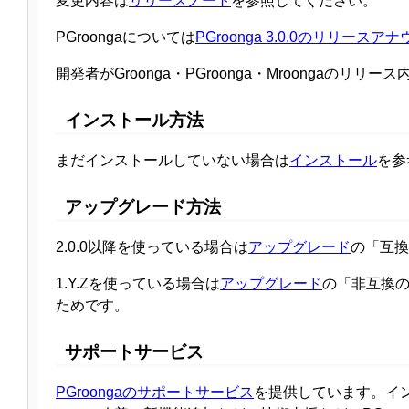
変更内容は
リリースノート
を参照してください。
PGroongaについては
PGroonga 3.0.0のリリースア
開発者がGroonga・PGroonga・Mroongaのリ
インストール方法
まだインストールしていない場合は
インストール
を参
アップグレード方法
2.0.0以降を使っている場合は
アップグレード
の「互換
1.Y.Zを使っている場合は
アップグレード
の「非互換の
ためです。
サポートサービス
PGroongaのサポートサービス
を提供しています。イ