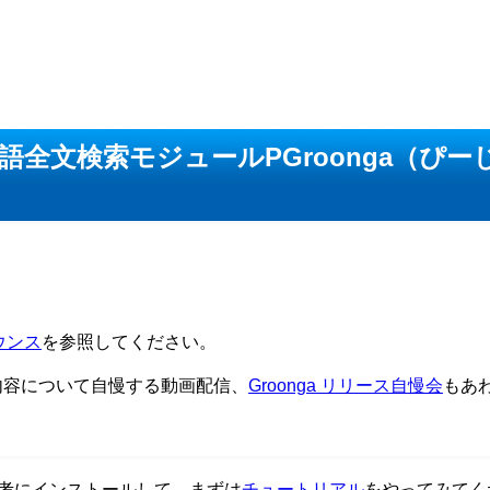
速日本語全文検索モジュールPGroonga（ぴ
ナウンス
を参照してください。
リース内容について自慢する動画配信、
Groonga リリース自慢会
もあ
考にインストールして、まずは
チュートリアル
をやってみてく