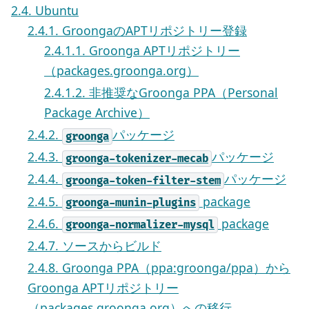
2.4. Ubuntu
2.4.1. GroongaのAPTリポジトリー登録
2.4.1.1. Groonga APTリポジトリー
（packages.groonga.org）
2.4.1.2. 非推奨なGroonga PPA（Personal
Package Archive）
2.4.2.
パッケージ
groonga
2.4.3.
パッケージ
groonga-tokenizer-mecab
2.4.4.
パッケージ
groonga-token-filter-stem
2.4.5.
package
groonga-munin-plugins
2.4.6.
package
groonga-normalizer-mysql
2.4.7. ソースからビルド
2.4.8. Groonga PPA（ppa:groonga/ppa）から
Groonga APTリポジトリー
（packages.groonga.org）への移行