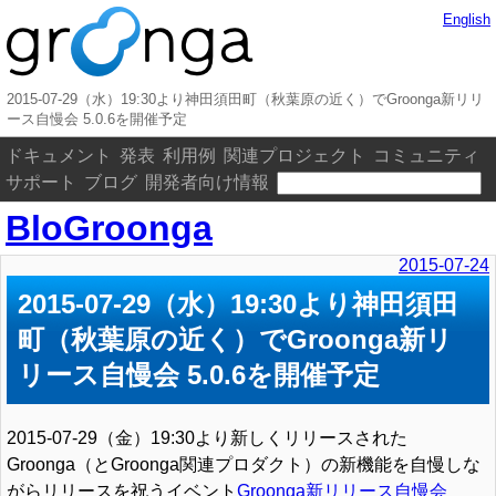
English
2015-07-29（水）19:30より神田須田町（秋葉原の近く）でGroonga新リリ
ース自慢会 5.0.6を開催予定
ドキュメント
発表
利用例
関連プロジェクト
コミュニティ
サポート
ブログ
開発者向け情報
BloGroonga
2015-07-24
2015-07-29（水）19:30より神田須田
町（秋葉原の近く）でGroonga新リ
リース自慢会 5.0.6を開催予定
2015-07-29（金）19:30より新しくリリースされた
Groonga（とGroonga関連プロダクト）の新機能を自慢しな
がらリリースを祝うイベント
Groonga新リリース自慢会