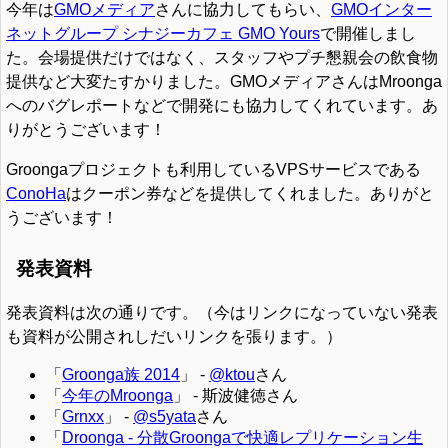
今年は
GMOメディア
さんに協力してもらい、
GMOインター
ネットグループ シナジーカフェ GMO Yours
で開催しまし
た。会場提供だけではなく、スタッフやプチ懇親会の飲食物
提供など大変たすかりました。GMOメディアさんはMroonga
へのバグレポートなどで開発にも協力してくれています。あ
りがとうございます！
Groongaプロジェクトも利用しているVPSサービスである
ConoHa
はクーポン券などを提供してくれました。ありがと
うございます！
発表資料
発表資料は次の通りです。（今はリンクになっていない発表
も資料が公開されしだいリンクを張ります。）
「
Groonga族 2014
」 -
@ktou
さん
「
今年のMroonga
」 - 斯波健徳さん
「
Grnxx
」 -
@s5yata
さん
「
Droonga - 分散Groongaで快適レプリケーション生