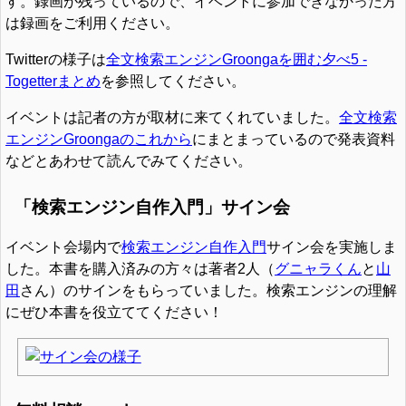
す。録画が残っているので、イベントに参加できなかった方
は録画をご利用ください。
Twitterの様子は
全文検索エンジンGroongaを囲む夕べ5 -
Togetterまとめ
を参照してください。
イベントは記者の方が取材に来てくれていました。
全文検索
エンジンGroongaのこれから
にまとまっているので発表資料
などとあわせて読んでみてください。
「検索エンジン自作入門」サイン会
イベント会場内で
検索エンジン自作入門
サイン会を実施しま
した。本書を購入済みの方々は著者2人（
グニャラくん
と
山
田
さん）のサインをもらっていました。検索エンジンの理解
にぜひ本書を役立ててください！