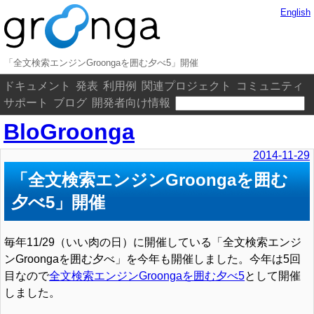
English
「全文検索エンジンGroongaを囲む夕べ5」開催
ドキュメント
発表
利用例
関連プロジェクト
コミュニティ
サポート
ブログ
開発者向け情報
BloGroonga
2014-11-29
「全文検索エンジンGroongaを囲む
夕べ5」開催
毎年11/29（いい肉の日）に開催している「全文検索エンジ
ンGroongaを囲む夕べ」を今年も開催しました。今年は5回
目なので
全文検索エンジンGroongaを囲む夕べ5
として開催
しました。