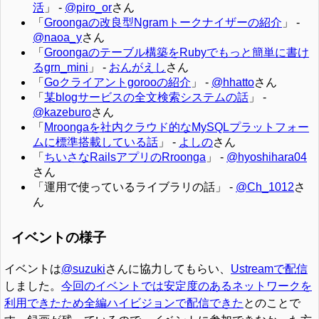
活
」 -
@piro_or
さん
「
Groongaの改良型Ngramトークナイザーの紹介
」 -
@naoa_y
さん
「
Groongaのテーブル構築をRubyでもっと簡単に書け
るgrn_mini
」 -
おんがえし
さん
「
Goクライアントgorooの紹介
」 -
@hhatto
さん
「
某blogサービスの全文検索システムの話
」 -
@kazeburo
さん
「
Mroongaを社内クラウド的なMySQLプラットフォー
ムに標準搭載している話
」 -
よしの
さん
「
ちいさなRailsアプリのRroonga
」 -
@hyoshihara04
さん
「運用で使っているライブラリの話」 -
@Ch_1012
さ
ん
イベントの様子
イベントは
@suzuki
さんに協力してもらい、
Ustreamで配信
しました。
今回のイベントでは安定度のあるネットワークを
利用できたため全編ハイビジョンで配信できた
とのことで