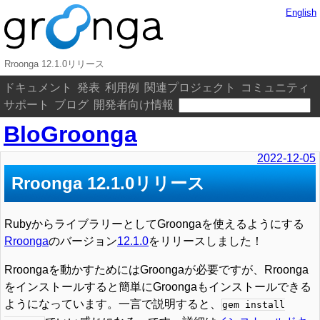
English
Rroonga 12.1.0リリース
ドキュメント
発表
利用例
関連プロジェクト
コミュニティ
サポート
ブログ
開発者向け情報
BloGroonga
2022-12-05
Rroonga 12.1.0リリース
RubyからライブラリーとしてGroongaを使えるようにする
Rroonga
のバージョン
12.1.0
をリリースしました！
Rroongaを動かすためにはGroongaが必要ですが、Rroonga
をインストールすると簡単にGroongaもインストールできる
ようになっています。一言で説明すると、
gem install