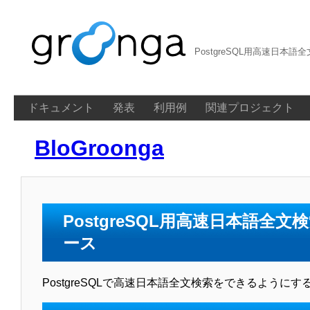
PostgreSQL用高速日本語
ドキュメント
発表
利用例
関連プロジェクト
BloGroonga
PostgreSQL用高速日本語全文
ース
PostgreSQLで高速日本語全文検索をできるようにす