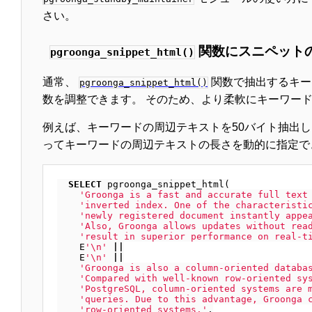
さい。
関数にスニペット
pgroonga_snippet_html()
通常、
関数で抽出するキー
pgroonga_snippet_html()
数を調整できます。 そのため、より柔軟にキーワー
例えば、キーワードの周辺テキストを50バイト抽出
ってキーワードの周辺テキストの長さを動的に指定で
SELECT
pgroonga_snippet_html
(
'Groonga is a fast and accurate full text
'inverted index. One of the characteristi
'newly registered document instantly appe
'Also, Groonga allows updates without rea
'result in superior performance on real-t
E
'
\n
'
||
E
'
\n
'
||
'Groonga is also a column-oriented databa
'Compared with well-known row-oriented sy
'PostgreSQL, column-oriented systems are 
'queries. Due to this advantage, Groonga 
'row-oriented systems.'
,