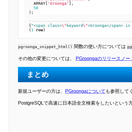
ARRAY
[
'Groonga'
],
50
);
-------------------------------------------
{
"<span class=
\"
keyword
\"
>Groonga</span> is
(
1
row
)
関数の使い方については
pgroonga_snippet_html()
pg
その他の変更については、
PGroongaのリリースノー
まとめ
新規ユーザーの方は、
PGroongaについて
も参照して
PostgreSQLで高速に日本語全文検索をしたいという