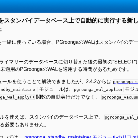
をスタンバイデータベース上で自動的に実行する新
た
を一緒に使っている場合、PGroongaのWALはスタンバイの
イマリーのデータベースに切り替えた後の最初の"SELECT
適用のPGroongaのWALを適用する時間があるためです。
ールを使うことで解決できましたが、2.4.2からは
pgroonga_s
モジュールは、
モジ
andby_maintainer
pgroonga_wal_applier
関数の自動実行だけでなく、
ga_wal_apply()
pgroonga_vacuu
ルを使えば、スタンバイのデータベース上で、
pgroonga_wal_
る必要もありません。
ついては、
pgroonga_standby_maintainer モジュールのリ