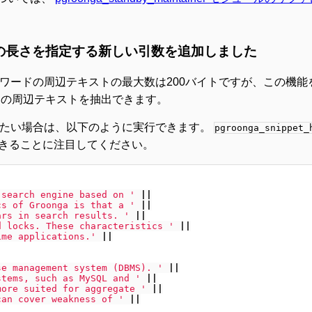
の長さを指定する新しい引数を追加しました
ワードの周辺テキストの最大数は200バイトですが、この機能
ドの周辺テキストを抽出できます。
したい場合は、以下のように実行できます。
pgroonga_snippet_
きることに注目してください。
 search engine based on '
||
cs of Groonga is that a '
||
ars in search results. '
||
d locks. These characteristics '
||
ime applications.'
||
se management system (DBMS). '
||
stems, such as MySQL and '
||
more suited for aggregate '
||
can cover weakness of '
||