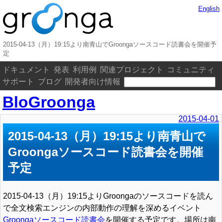
English
2015-04-13（月）19:15より南青山でGroongaソースコード読書会を開催予
定
ドキュメント
発表
利用例
関連プロジェクト
コミュニティ
サポート
ブログ
開発者向け情報
BloGroonga
2015-04-01
2015-04-13（月）19:15より南青山で
Groongaソースコード読書会を開催
予定
2015-04-13（月）19:15よりGroongaのソースコードを読ん
で全文検索エンジンの内部動作の理解を深めるイベント
Groongaソースコード読書会
を開催する予定です。場所は南