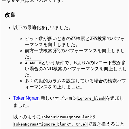
主な変更点は以下の通りです。
改良
以下の最適化を行いました。
ヒット数が多いときの
検索と
検索のパフォ
OR
AND
ーマンスを向上しました。
前方一致検索(
)のパフォーマンスを向上しまし
@^
た。
という条件で、BよりAのレコード数が多
A AND B
い場合のAND検索のパフォーマンスを向上しまし
た。
多くの動的カラムを設定している場合の検索パフ
ォーマンスを向上しました。
TokenNgram
新しいオプション
を追加し
ignore_blank
ました。
以下のように
を
TokenBigramIgnoreBlank
で置き換えること
TokenNgram("ignore_blank", true)