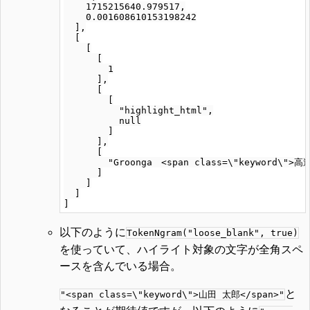
    1715215640.979517,

    0.001608610153198242

  ],

  [

    [

      [

        1

      ],

      [

        [

          "highlight_html",

          null

        ]

      ],

      [

        "Groonga　<span class=\"keyword\">高速
      ]

    ]

  ]

以下のように
TokenNgram("loose_blank", true)
を使っていて、ハイライト対象の文字が全角スペ
ースを含んでいる場合。
と
"<span class=\"keyword\">山田 太郎</span>"