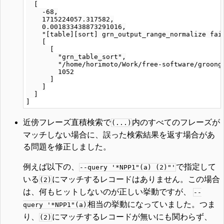
  [

    -68,

    1715224057.317582,

    0.001833438873291016,

    "[table][sort] grn_output_range_normalize fail
    [

      [

        "grn_table_sort",

        "/home/horimoto/Work/free-software/groonga
        1052

      ]

    ]

  ]

近傍フレーズ直積検索で
内のすべてのフレーズが
(...)
マッチしない場合に、誤った検索結果を返す場合があ
る問題を修正しました。
例えば以下の、
で指定して
--query '*NPP1"(a) (2)"'
いる
にマッチするレコードはありません。この場合
(2)
は、何もヒットしないのが正しい挙動ですが、
--
相当の挙動になっていました。つま
query '*NPP1"(a)
り、
にマッチするレコードが無いにも関わらず、
(2)