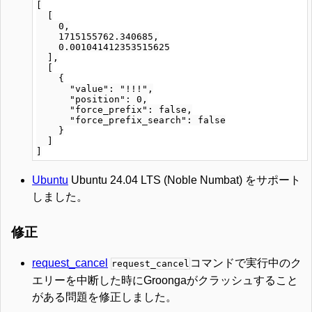
[

  [

    0,

    1715155762.340685,

    0.001041412353515625

  ],

  [

    {

      "value": "!!!",

      "position": 0,

      "force_prefix": false,

      "force_prefix_search": false

    }

  ]

Ubuntu
Ubuntu 24.04 LTS (Noble Numbat) をサポート
しました。
修正
request_cancel
コマンドで実行中のク
request_cancel
エリーを中断した時にGroongaがクラッシュすること
がある問題を修正しました。