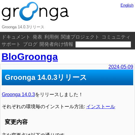
English
Groonga 14.0.3リリース
ドキュメント
発表
利用例
関連プロジェクト
コミュニティ
サポート
ブログ
開発者向け情報
BloGroonga
2024-05-09
Groonga 14.0.3リリース
Groonga 14.0.3
をリリースしました！
それぞれの環境毎のインストール方法:
インストール
変更内容