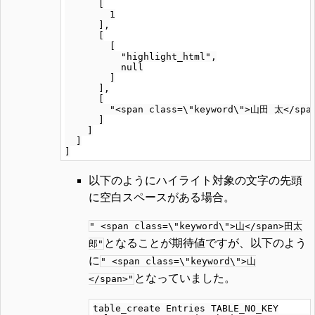
      [

        1

      ],

      [

        [

          "highlight_html",

          null

        ]

      ],

      [

        "<span class=\"keyword\">山田 太</span
      ]

    ]

  ]

以下のようにハイライト対象の文字の先頭
に空白スペースがある場合。
" <span class=\"keyword\">山</span>田太
となることが期待値ですが、以下のよう
郎"
に
" <span class=\"keyword\">山
となっていました。
</span>"
table_create Entries TABLE_NO_KEY
