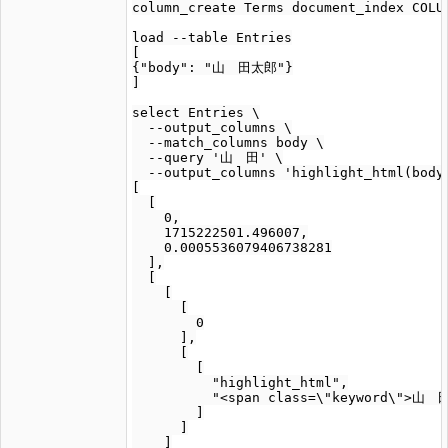
column_create Terms document_index COLUM
load --table Entries

[

{"body": "山　田太郎"}

]

select Entries \

  --output_columns \

  --match_columns body \

  --query '山　田' \

  --output_columns 'highlight_html(body,
[

  [

    0,

    1715222501.496007,

    0.0005536079406738281

  ],

  [

    [

      [

        0

      ],

      [

        [

          "highlight_html",

          "<span class=\"keyword\">山　
        ]

      ]

    ]
