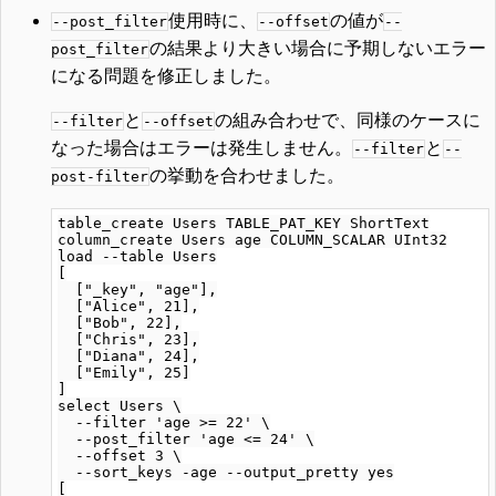
使用時に、
の値が
--post_filter
--offset
--
の結果より大きい場合に予期しないエラー
post_filter
になる問題を修正しました。
と
の組み合わせで、同様のケースに
--filter
--offset
なった場合はエラーは発生しません。
と
--filter
--
の挙動を合わせました。
post-filter
table_create Users TABLE_PAT_KEY ShortText

column_create Users age COLUMN_SCALAR UInt32

load --table Users

[

  ["_key", "age"],

  ["Alice", 21],

  ["Bob", 22],

  ["Chris", 23],

  ["Diana", 24],

  ["Emily", 25]

]

select Users \

  --filter 'age >= 22' \

  --post_filter 'age <= 24' \

  --offset 3 \

  --sort_keys -age --output_pretty yes

[
