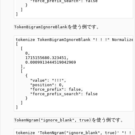
      "force_prefix_search": false

    }

  ]

を使う例です。
TokenBigramIgnoreBlank
tokenize TokenBigramIgnoreBlank "! ! !" Normalizer
[

  [

    0,

    1715155680.323451,

    0.0009913444519042969

  ],

  [

    {

      "value": "!!!",

      "position": 0,

      "force_prefix": false,

      "force_prefix_search": false

    }

  ]

を使う例です。
TokenNgram("ignore_blank", true)
tokenize 'TokenNgram("ignore_blank", true)' "! ! !