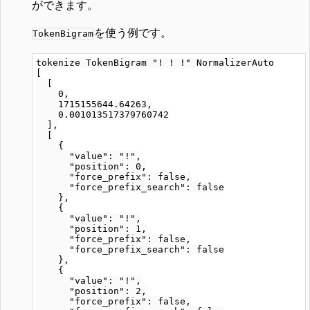
ができます。
を使う例です。
TokenBigram
tokenize TokenBigram "! ! !" NormalizerAuto

[

  [

    0,

    1715155644.64263,

    0.001013517379760742

  ],

  [

    {

      "value": "!",

      "position": 0,

      "force_prefix": false,

      "force_prefix_search": false

    },

    {

      "value": "!",

      "position": 1,

      "force_prefix": false,

      "force_prefix_search": false

    },

    {

      "value": "!",

      "position": 2,

      "force_prefix": false,
