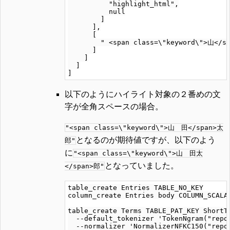
          "highlight_html",

          null

        ]

      ],

      [

        " <span class=\"keyword\">山</sp
      ]

    ]

  ]

以下のようにハイライト対象の２番めの文
字が全角スペースの場合。
"<span class=\"keyword\">山 田</span>太
となるのが期待値ですが、以下のよう
郎"
に
"<span class=\"keyword\">山 田太
となっていました。
</span>郎"
table_create Entries TABLE_NO_KEY

column_create Entries body COLUMN_SCALAR
table_create Terms TABLE_PAT_KEY ShortTe
  --default_tokenizer 'TokenNgram("repor
  --normalizer 'NormalizerNFKC150("repor