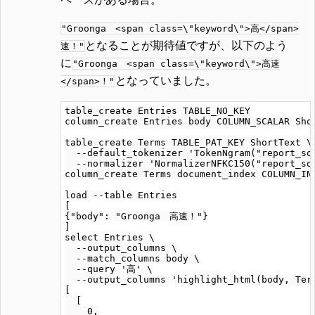
"Groonga <span class=\"keyword\">高</span>
となることが期待値ですが、以下のよう
速！"
に
"Groonga <span class=\"keyword\">高速
となっていました。
</span>！"
table_create Entries TABLE_NO_KEY

column_create Entries body COLUMN_SCALAR Shor
table_create Terms TABLE_PAT_KEY ShortText \

  --default_tokenizer 'TokenNgram("report_sou
  --normalizer 'NormalizerNFKC150("report_sou
column_create Terms document_index COLUMN_IND
load --table Entries

[

{"body": "Groonga　高速！"}

]

select Entries \

  --output_columns \

  --match_columns body \

  --query '高' \

  --output_columns 'highlight_html(body, Term
[

  [

    0,
