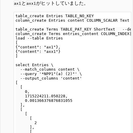
と
がヒットしていました。
ax1
axx1
table_create Entries TABLE_NO_KEY

column_create Entries content COLUMN_SCALAR Text

table_create Terms TABLE_PAT_KEY ShortText   --def
column_create Terms entries_content COLUMN_INDEX|W
load --table Entries

[

{"content": "ax1"},

{"content": "axx1"}

]

select Entries \

  --match_columns content \

  --query '*NPP1"(a) (2)"' \

  --output_columns 'content'

[

  [

    0,

    1715224211.050228,

    0.001366376876831055

  ],

  [

    [

      [

        2

      ],

      [
