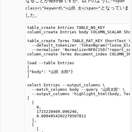
なることが期待値ですが、以下のように
"<span
となっていま
class=\"keyword\">山田 太</span>"
した。
table_create Entries TABLE_NO_KEY

column_create Entries body COLUMN_SCALAR Shor
table_create Terms TABLE_PAT_KEY ShortText \

  --default_tokenizer 'TokenNgram("loose_blan
  --normalizer 'NormalizerNFKC150("report_sou
column_create Terms document_index COLUMN_IND
load --table Entries

[

{"body": "山田 太郎"}

]

select Entries --output_columns \

  --match_columns body --query '山田太郎' \

  --output_columns 'highlight_html(body, Term
[

  [

    0,

    1715220409.096246,

    0.0004854202270507812

  ],

  [

    [
