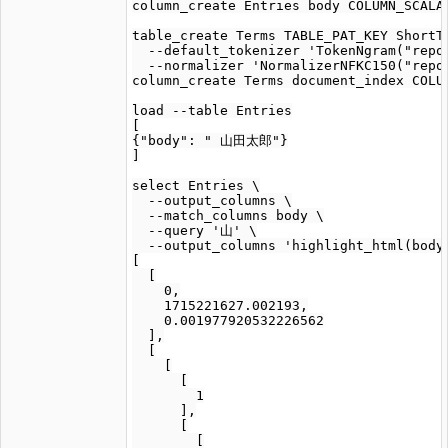
column_create Entries body COLUMN_SCALAR
table_create Terms TABLE_PAT_KEY ShortTe
  --default_tokenizer 'TokenNgram("repor
  --normalizer 'NormalizerNFKC150("repor
column_create Terms document_index COLUM
load --table Entries

[

{"body": " 山田太郎"}

]

select Entries \

  --output_columns \

  --match_columns body \

  --query '山' \

  --output_columns 'highlight_html(body,
[

  [

    0,

    1715221627.002193,

    0.001977920532226562

  ],

  [

    [

      [

        1

      ],

      [

        [
