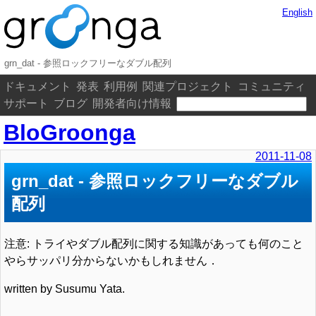
English
grn_dat - 参照ロックフリーなダブル配列
ドキュメント
発表
利用例
関連プロジェクト
コミュニティ
サポート
ブログ
開発者向け情報
BloGroonga
2011-11-08
grn_dat - 参照ロックフリーなダブル
配列
注意: トライやダブル配列に関する知識があっても何のこと
やらサッパリ分からないかもしれません．
written by Susumu Yata.