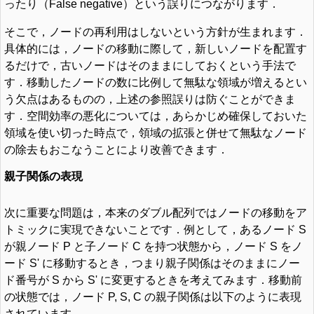
ったり（False negative）という誤りにつながります．
そこで，ノードの再利用はしないという方針が生まれます．
具体的には，ノードの移動に際して，新しいノードを配置す
るだけで，古いノードはそのままにしておくという手法で
す．移動したノードの数に比例して無駄な領域が増えるとい
う欠点はあるものの，上述の参照誤りは防ぐことができま
す．空間効率の悪化については，あらかじめ確保しておいた
領域を使い切った時点で，領域の拡張と併せて無駄なノード
の除去もおこなうことにより改善できます．
親子関係の表現
次に重要な問題は，本来のダブル配列ではノードの移動をア
トミックに実現できないことです．例として，あるノード S
が親ノード P と子ノード C を持つ状態から，ノード S をノ
ード S' に移動するとき，つまり親子関係はそのままにノー
ド番号が S から S' に変更するときを考えてみます．移動前
の状態では，ノード P, S, C の親子関係は以下のように表現
されています．