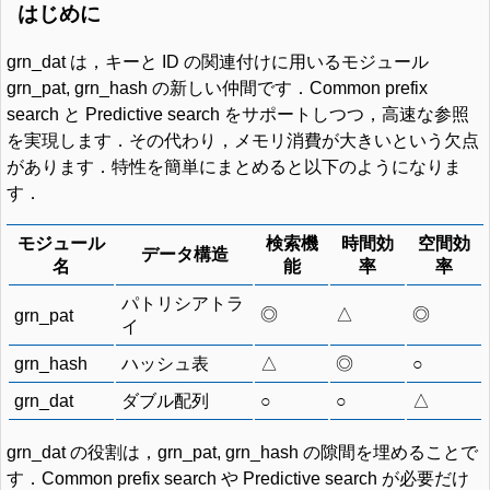
はじめに
grn_dat は，キーと ID の関連付けに用いるモジュール
grn_pat, grn_hash の新しい仲間です．Common prefix
search と Predictive search をサポートしつつ，高速な参照
を実現します．その代わり，メモリ消費が大きいという欠点
があります．特性を簡単にまとめると以下のようになりま
す．
モジュール
検索機
時間効
空間効
データ構造
名
能
率
率
パトリシアトラ
◎
△
◎
grn_pat
イ
grn_hash
ハッシュ表
△
◎
○
grn_dat
ダブル配列
○
○
△
grn_dat の役割は，grn_pat, grn_hash の隙間を埋めることで
す．Common prefix search や Predictive search が必要だけ