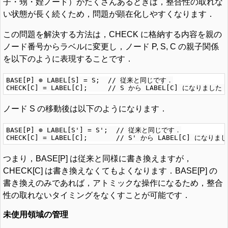
子・甥・姪ノード）がたくさんあるときは，整合性の取れな
い状態が長く続くため，問題が顕在化しやすくなります．
この問題を解決する方法は，CHECK に格納する内容を親の
ノード番号からラベルに変更し，ノード P, S, C の親子関係
を以下のように表現することです．
BASE[P] ⊕ LABEL[S] = S;  // 従来と同じです．

ノード S の移動後は以下のようになります．
BASE[P] ⊕ LABEL[S'] = S';  // 従来と同じです．

つまり，BASE[P] は従来と同様に書き換えますが，
CHECK[C] は書き換えなくてもよくなります．BASE[P] の
書き換えのみであれば，アトミックな操作になるため，整合
性の取れないタイミングをなくすことが可能です．
未使用領域の管理