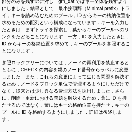
部分のみを残すのに対し，grn_dat ではキー全体を残すよう
にしました．結果として，最小接頭辞（Minimal prefix）トラ
イ，キーを詰め込むためのプール，ID からキーの格納位置を
求めるための配列という構成になっています．キーを入力し
たときは，まずトライを探索し，葉からキーのプールへのリ
ンクをたどることになります．一方，ID を入力したときは，
ID からキーの格納位置を求めて，キーのプールを参照するこ
とになります．
参照ロックフリーについては，ノードの再利用を禁止すると
ともに，CHECK の内容を親のノード番号からラベルに変更
しました．また，これらの変更によって生じる問題を解決す
るため，ノードをブロック単位で管理するようにしただけで
なく，従来とは少し異なる管理方法を採用しました．さら
に，削除・更新における問題を解決するため，葉に ID を持
たせるのではなく，葉にはキーの格納位置を持たせ，キーの
プールに ID を格納するようにしました．詳細は後述しま
す．