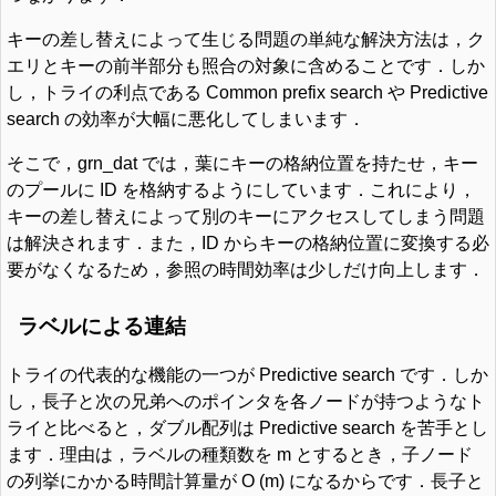
キーの差し替えによって生じる問題の単純な解決方法は，ク
エリとキーの前半部分も照合の対象に含めることです．しか
し，トライの利点である Common prefix search や Predictive
search の効率が大幅に悪化してしまいます．
そこで，grn_dat では，葉にキーの格納位置を持たせ，キー
のプールに ID を格納するようにしています．これにより，
キーの差し替えによって別のキーにアクセスしてしまう問題
は解決されます．また，ID からキーの格納位置に変換する必
要がなくなるため，参照の時間効率は少しだけ向上します．
ラベルによる連結
トライの代表的な機能の一つが Predictive search です．しか
し，長子と次の兄弟へのポインタを各ノードが持つようなト
ライと比べると，ダブル配列は Predictive search を苦手とし
ます．理由は，ラベルの種類数を m とするとき，子ノード
の列挙にかかる時間計算量が O (m) になるからです．長子と