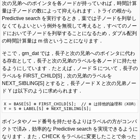
次の兄弟へのポインタを各ノードが持っていれば，時間計算
量は子ノードの数によって抑えられます．トライの根から
Predictive search を実行するとき，葉では子ノードを列挙し
なくてもよいという例外を無視して考えると，すべてのノー
ドにおいて子ノードを列挙することになるため，ダブル配列
の時間計算量は m 倍ということになります．
そこで，grn_dat では，長子と次の兄弟へのポインタに代わ
る存在として，長子と次の兄弟のラベルを各ノードに持たせ
るようにしています．たとえば，ノード S について，長子の
ラベルを FIRST_CHILD[S]，次の兄弟のラベルを
NEXT_SIBLING[S] とすると，長子ノード X と次の兄弟ノー
ド Y は以下のように求められます．
X = BASE[S] ⊕ FIRST_CHILD[S];  // ⊕ は排他的論理和（X
ポインタやノード番号を持たせるよりはラベルの方がコンパ
クトで済み，効率的な Predictive search を実現できるように
なります．また，CHECK をラベルに変更したことで余った