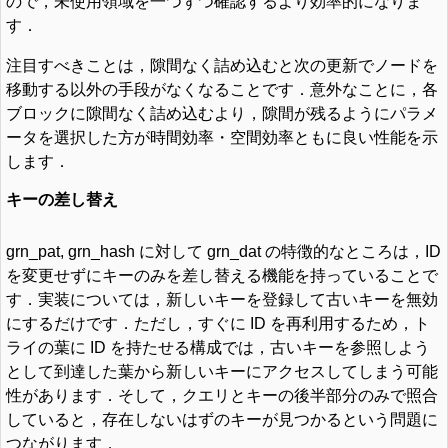
ので，未使用領域を一つずつ確認するより効率的になりま
す．
注目すべきことは，隙間なく詰め込むと次の更新でノードを
移動する以外の手段がなくなることです．意外なことに，各
ブロックに隙間なく詰め込むより，隙間が残るようにパラメ
ータを選択した方が時間効率・空間効率ともに良い性能を示
します．
キーの差し替え
grn_pat, grn_hash に対して grn_dat の特徴的なところは，ID
を変更せずにキーのみを差し替える機能を持っていることで
す．実装については，新しいキーを登録して古いキーを無効
にするだけです．ただし，すぐに ID を再利用するため，ト
ライの葉に ID を持たせる構成では，古いキーを参照しよう
として到達した葉から新しいキーにアクセスしてしまう可能
性があります．そして，クエリとキーの後半部分のみで照合
していると，存在しないはずのキーが見つかるという問題に
つながります．