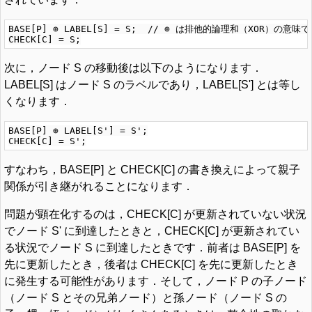
BASE[P] ⊕ LABEL[S] = S;  // ⊕ は排他的論理和（XOR）の意
次に，ノード S の移動後は以下のようになります．
LABEL[S] はノード S のラベルであり，LABEL[S'] とは等し
くなります．
BASE[P] ⊕ LABEL[S'] = S';

すなわち，BASE[P] と CHECK[C] の書き換えによって親子
関係が引き継がれることになります．
問題が顕在化するのは，CHECK[C] が更新されていない状況
でノード S' に到達したときと，CHECK[C] が更新されてい
る状況でノード S に到達したときです．前者は BASE[P] を
先に更新したとき，後者は CHECK[C] を先に更新したとき
に発生する可能性があります．そして，ノード P の子ノード
（ノード S とその兄弟ノード）と孫ノード（ノード S の