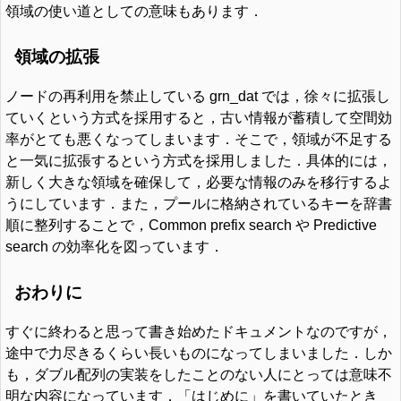
領域の使い道としての意味もあります．
領域の拡張
ノードの再利用を禁止している grn_dat では，徐々に拡張し
ていくという方式を採用すると，古い情報が蓄積して空間効
率がとても悪くなってしまいます．そこで，領域が不足する
と一気に拡張するという方式を採用しました．具体的には，
新しく大きな領域を確保して，必要な情報のみを移行するよ
うにしています．また，プールに格納されているキーを辞書
順に整列することで，Common prefix search や Predictive
search の効率化を図っています．
おわりに
すぐに終わると思って書き始めたドキュメントなのですが，
途中で力尽きるくらい長いものになってしまいました．しか
も，ダブル配列の実装をしたことのない人にとっては意味不
明な内容になっています．「はじめに」を書いていたとき