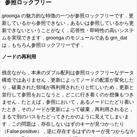
参照ロックフリー
groonga の魅力的な特徴の一つが参照ロックフリーです．更
新しているから参照できない，あるいは参照しているから更
新できないということがなく，応答性・即時性の高いシステ
ムを実現できます．groonga のモジュールである grn_dat
は，もちろん参照ロックフリーです．
ノードの再利用
残念ながら，本来のダブル配列は参照ロックフリーなデータ
構造ではありません．更新によってノードの配置が変化した
り，破棄された領域が再利用されたりと忙しいため，更新と
並行して参照をおこなうと，どこに行き着くのか想像もつき
ません．たとえば，参照において，あるノードにたどり着い
たとき，そのノードが更新によって破棄，再利用されると，
まるで別のパスをたどってきたかのように見えてしまいま
す．この問題は，存在しないはずのキーが見つかったり
（False positive），逆に存在するはずのキーが見つからなか