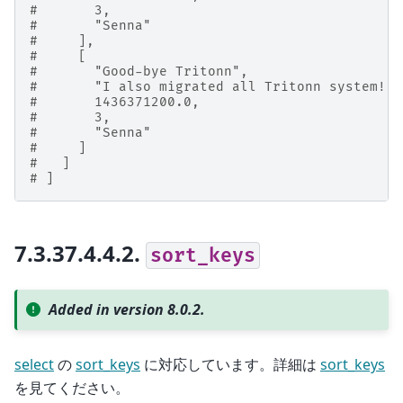
#       3,
#       "Senna"
#     ],
#     [
#       "Good-bye Tritonn",
#       "I also migrated all Tritonn system!",
#       1436371200.0,
#       3,
#       "Senna"
#     ]
#   ]
# ]
7.3.37.4.4.2.
sort_keys
Added in version 8.0.2.
select
の
sort_keys
に対応しています。詳細は
sort_keys
を見てください。