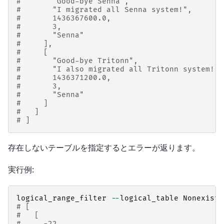
#       "Good-bye Senna",
#       "I migrated all Senna system!",
#       1436367600.0,
#       3,
#       "Senna"
#     ],
#     [
#       "Good-bye Tritonn",
#       "I also migrated all Tritonn system!",
#       1436371200.0,
#       3,
#       "Senna"
#     ]
#   ]
# ]
存在しないテーブルを指定するとエラーが返ります。
実行例:
logical_range_filter
--
logical_table
Nonexiste
# [
#   [
#     -22,