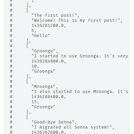
#       ]
#     ],
#     [
#       "The first post!",
#       "Welcome! This is my first post!",
#       1436281200.0,
#       5,
#       "Hello"
#     ],
#     [
#       "Groonga",
#       "I started to use Groonga. It's very f
#       1436284800.0,
#       10,
#       "Groonga"
#     ],
#     [
#       "Mroonga",
#       "I also started to use Mroonga. It's a
#       1436288400.0,
#       15,
#       "Groonga"
#     ],
#     [
#       "Good-bye Senna",
#       "I migrated all Senna system!",
#       1436367600.0,