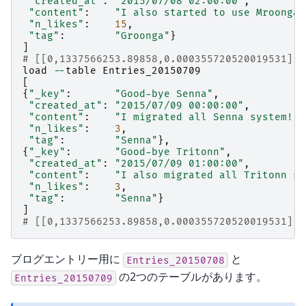
"created_at"
:
"2015/07/08 02:00:00"
,
"content"
:
"I also started to use Mroonga.
"n_likes"
:
15
,
"tag"
:
"Groonga"
}
]
# [[0,1337566253.89858,0.000355720520019531],3
load
--
table
Entries_20150709
[
{
"_key"
:
"Good-bye Senna"
,
"created_at"
:
"2015/07/09 00:00:00"
,
"content"
:
"I migrated all Senna system!"
,
"n_likes"
:
3
,
"tag"
:
"Senna"
},
{
"_key"
:
"Good-bye Tritonn"
,
"created_at"
:
"2015/07/09 01:00:00"
,
"content"
:
"I also migrated all Tritonn sy
"n_likes"
:
3
,
"tag"
:
"Senna"
}
]
# [[0,1337566253.89858,0.000355720520019531],2
ブログエントリー用に
と
Entries_20150708
の2つのテーブルがあります。
Entries_20150709