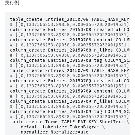
実行例:
table_create
Entries_20150708
TABLE_HASH_KEY
S
# [[0,1337566253.89858,0.000355720520019531],t
column_create
Entries_20150708
created_at
COLU
# [[0,1337566253.89858,0.000355720520019531],t
column_create
Entries_20150708
content
COLUMN_
# [[0,1337566253.89858,0.000355720520019531],t
column_create
Entries_20150708
n_likes
COLUMN_
# [[0,1337566253.89858,0.000355720520019531],t
column_create
Entries_20150708
tag
COLUMN_SCAL
# [[0,1337566253.89858,0.000355720520019531],t
table_create
Entries_20150709
TABLE_HASH_KEY
S
# [[0,1337566253.89858,0.000355720520019531],t
column_create
Entries_20150709
created_at
COLU
# [[0,1337566253.89858,0.000355720520019531],t
column_create
Entries_20150709
content
COLUMN_
# [[0,1337566253.89858,0.000355720520019531],t
column_create
Entries_20150709
n_likes
COLUMN_
# [[0,1337566253.89858,0.000355720520019531],t
column_create
Entries_20150709
tag
COLUMN_SCAL
# [[0,1337566253.89858,0.000355720520019531],t
table_create
Terms
TABLE_PAT_KEY
ShortText
 \

--
default_tokenizer
TokenBigram
 \

--
normalizer
NormalizerAuto