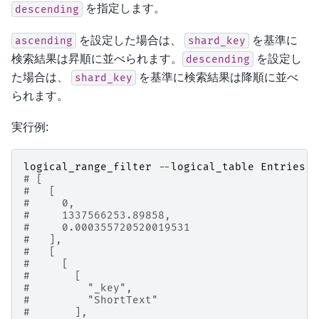
を指定します。
descending
を設定した場合は、
を基準に
ascending
shard_key
検索結果は昇順に並べられます。
を設定し
descending
た場合は、
を基準に検索結果は降順に並べ
shard_key
られます。
実行例:
logical_range_filter
--
logical_table
Entries
-
# [
#   [
#     0,
#     1337566253.89858,
#     0.000355720520019531
#   ],
#   [
#     [
#       [
#         "_key",
#         "ShortText"
#       ],