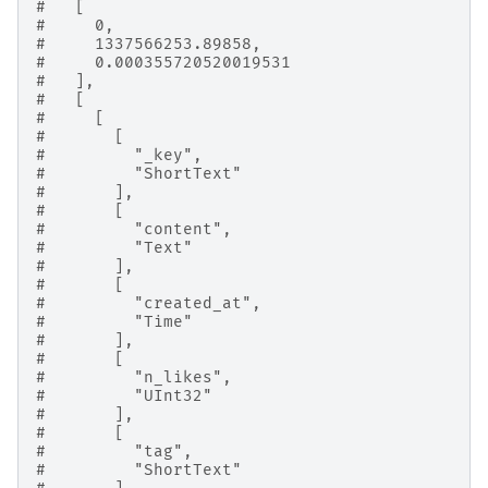
#   [
#     0,
#     1337566253.89858,
#     0.000355720520019531
#   ],
#   [
#     [
#       [
#         "_key",
#         "ShortText"
#       ],
#       [
#         "content",
#         "Text"
#       ],
#       [
#         "created_at",
#         "Time"
#       ],
#       [
#         "n_likes",
#         "UInt32"
#       ],
#       [
#         "tag",
#         "ShortText"