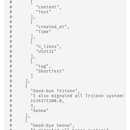
#       [
#         "content",
#         "Text"
#       ],
#       [
#         "created_at",
#         "Time"
#       ],
#       [
#         "n_likes",
#         "UInt32"
#       ],
#       [
#         "tag",
#         "ShortText"
#       ]
#     ],
#     [
#       "Good-bye Tritonn",
#       "I also migrated all Tritonn system!",
#       1436371200.0,
#       3,
#       "Senna"
#     ],
#     [
#       "Good-bye Senna",