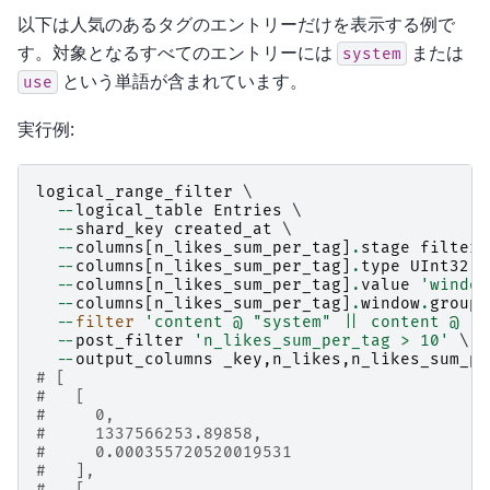
以下は人気のあるタグのエントリーだけを表示する例で
す。対象となるすべてのエントリーには
または
system
という単語が含まれています。
use
実行例:
logical_range_filter
 \

--
logical_table
Entries
 \

--
shard_key
created_at
 \

--
columns
[
n_likes_sum_per_tag
]
.
stage
filtere
--
columns
[
n_likes_sum_per_tag
]
.
type
UInt32
 \

--
columns
[
n_likes_sum_per_tag
]
.
value
'window
--
columns
[
n_likes_sum_per_tag
]
.
window
.
group_
--
filter
'content @ "system" || content @ "u
--
post_filter
'n_likes_sum_per_tag > 10'
 \

--
output_columns
_key
,
n_likes
,
n_likes_sum_pe
# [
#   [
#     0,
#     1337566253.89858,
#     0.000355720520019531
#   ],
#   [