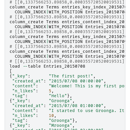
# [[0,1337566253.89858,0.000355720520019531],t
column_create
Terms
entries_key_index_20150708
COLUMN_INDEX
|
WITH_POSITION
Entries_20150708
# [[0,1337566253.89858,0.000355720520019531],t
column_create
Terms
entries_content_index_2015
COLUMN_INDEX
|
WITH_POSITION
Entries_20150708
# [[0,1337566253.89858,0.000355720520019531],t
column_create
Terms
entries_key_index_20150709
COLUMN_INDEX
|
WITH_POSITION
Entries_20150709
# [[0,1337566253.89858,0.000355720520019531],t
column_create
Terms
entries_content_index_2015
COLUMN_INDEX
|
WITH_POSITION
Entries_20150709
# [[0,1337566253.89858,0.000355720520019531],t
load
--
table
Entries_20150708
[
{
"_key"
:
"The first post!"
,
"created_at"
:
"2015/07/08 00:00:00"
,
"content"
:
"Welcome! This is my first post
"n_likes"
:
5
,
"tag"
:
"Hello"
},
{
"_key"
:
"Groonga"
,
"created_at"
:
"2015/07/08 01:00:00"
,
"content"
:
"I started to use Groonga. It's
"n_likes"
:
10
,
"tag"
:
"Groonga"
},
{
"_key"
:
"Mroonga"
,