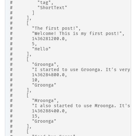
#         "tag",
#         "ShortText"
#       ]
#     ],
#     [
#       "The first post!",
#       "Welcome! This is my first post!",
#       1436281200.0,
#       5,
#       "Hello"
#     ],
#     [
#       "Groonga",
#       "I started to use Groonga. It's very f
#       1436284800.0,
#       10,
#       "Groonga"
#     ],
#     [
#       "Mroonga",
#       "I also started to use Mroonga. It's a
#       1436288400.0,
#       15,
#       "Groonga"
#     ],
#     [