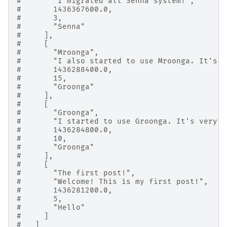
#       "I migrated all Senna system!",
#       1436367600.0,
#       3,
#       "Senna"
#     ],
#     [
#       "Mroonga",
#       "I also started to use Mroonga. It's a
#       1436288400.0,
#       15,
#       "Groonga"
#     ],
#     [
#       "Groonga",
#       "I started to use Groonga. It's very f
#       1436284800.0,
#       10,
#       "Groonga"
#     ],
#     [
#       "The first post!",
#       "Welcome! This is my first post!",
#       1436281200.0,
#       5,
#       "Hello"
#     ]
#   ]