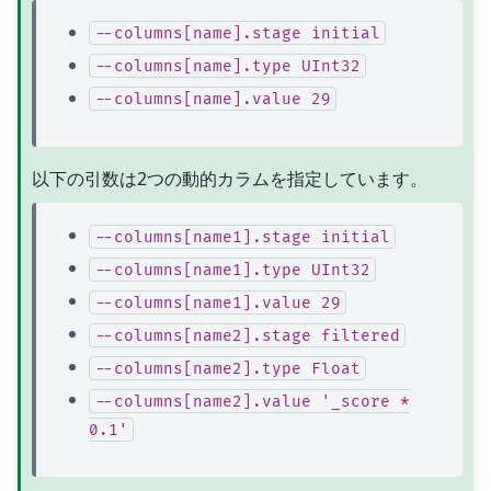
--columns[name].stage
initial
--columns[name].type
UInt32
--columns[name].value
29
以下の引数は2つの動的カラムを指定しています。
--columns[name1].stage
initial
--columns[name1].type
UInt32
--columns[name1].value
29
--columns[name2].stage
filtered
--columns[name2].type
Float
--columns[name2].value
'_score
*
0.1'