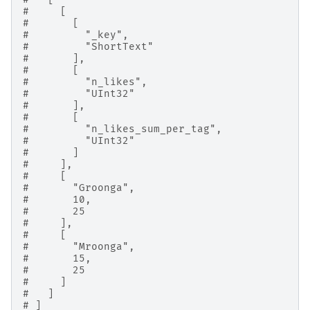
#     [
#       [
#         "_key",
#         "ShortText"
#       ],
#       [
#         "n_likes",
#         "UInt32"
#       ],
#       [
#         "n_likes_sum_per_tag",
#         "UInt32"
#       ]
#     ],
#     [
#       "Groonga",
#       10,
#       25
#     ],
#     [
#       "Mroonga",
#       15,
#       25
#     ]
#   ]
# ]