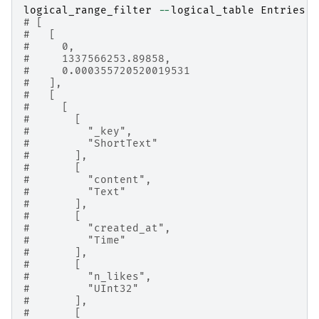
logical_range_filter
--
logical_table
Entries
-
# [
#   [
#     0,
#     1337566253.89858,
#     0.000355720520019531
#   ],
#   [
#     [
#       [
#         "_key",
#         "ShortText"
#       ],
#       [
#         "content",
#         "Text"
#       ],
#       [
#         "created_at",
#         "Time"
#       ],
#       [
#         "n_likes",
#         "UInt32"
#       ],
#       [