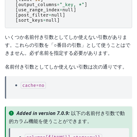
[
output_columns
=
"_key, *"
]
[
use_range_index
=
null
]
[
post_filter
=
null
]
[
sort_keys
=
null
]
いくつか名前付き引数としてしか使えない引数がありま
す。これらの引数を「○番目の引数」として使うことはで
きません。必ず名前を指定する必要があります。
名前付き引数としてしか使えない引数は次の通りです。
cache=no
Added in version 7.0.9:
以下の名前付き引数で動
的カラム機能を使うことができます。