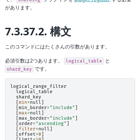
があります。
7.3.37.2.
構文
このコマンドにはたくさんの引数があります。
必須引数は2つあります。
と
logical_table
です。
shard_key
logical_range_filter
logical_table
shard_key
[
min
=
null
]
[
min_border
=
"include"
]
[
max
=
null
]
[
max_border
=
"include"
]
[
order
=
"ascending"
]
[
filter
=
null
]
[
offset
=
0
]
[
limit
=
10
]