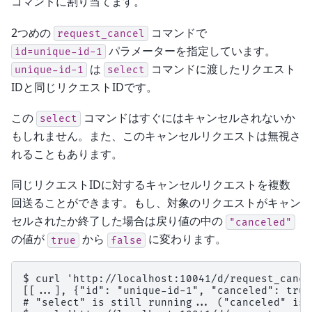
コマンドに割り当てます。
2つめの
コマンドで
request_cancel
パラメーターを指定しています。
id=unique-id-1
は
コマンドに渡したリクエスト
unique-id-1
select
IDと同じリクエストIDです。
この
コマンドはすぐにはキャンセルされないか
select
もしれません。また、このキャンセルリクエストは無視さ
れることもあります。
同じリクエストIDに対するキャンセルリクエストを複数
回送ることができます。もし、対象のリクエストがキャン
セルされたか終了した場合は戻り値の中の
"canceled"
の値が
から
に変わります。
true
false
$ curl 'http://localhost:10041/d/request_cance
[[...], {"id": "unique-id-1", "canceled": true}
# "select" is still running... ("canceled" is 