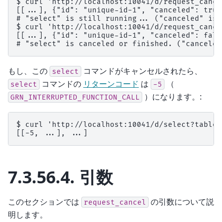
$ curl 'http://localhost:10041/d/request_cance
[[...], {"id": "unique-id-1", "canceled": true}
# "select" is still running... ("canceled" is 
$ curl 'http://localhost:10041/d/request_cance
[[...], {"id": "unique-id-1", "canceled": false
もし、この
コマンドがキャンセルされたら、
select
コマンドの
リターンコード
は
（
select
-5
）になります。:
GRN_INTERRUPTED_FUNCTION_CALL
$ curl 'http://localhost:10041/d/select?table=
7.3.56.4.
引数
このセクションでは
の引数について説
request_cancel
明します。