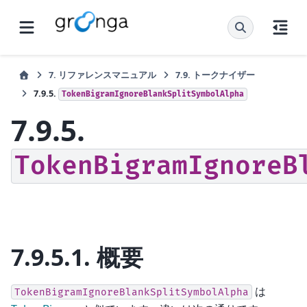
7.
リファレンスマニュアル
7.9.
トークナイザー
7.9.5.
TokenBigramIgnoreBlankSplitSymbolAlpha
7.9.5.
TokenBigramIgnoreB
7.9.5.1.
概要
は
TokenBigramIgnoreBlankSplitSymbolAlpha