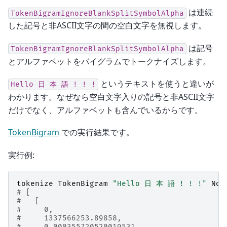
は連続
TokenBigramIgnoreBlankSplitSymbolAlpha
した記号と非ASCII文字の間の空白文字を無視します。
は記号
TokenBigramIgnoreBlankSplitSymbolAlpha
とアルファベットをバイグラムでトークナイズします。
というテキストを使うと違いが
Hello
日
本
語
!
!
!
わかります。なぜなら空白文字入りの記号と非ASCII文字
だけでなく、アルファベットも含んでいるからです。
TokenBigram
での実行結果です。
実行例:
tokenize
TokenBigram
"Hello 日 本 語 ! ! !"
Nor
# [
#   [
#     0,
#     1337566253.89858,
#     0.000355720520019531