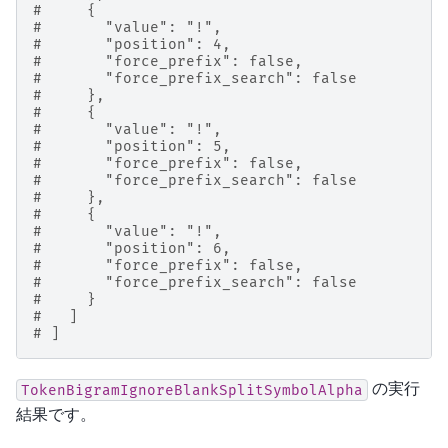
#     {
#       "value": "!",
#       "position": 4,
#       "force_prefix": false,
#       "force_prefix_search": false
#     },
#     {
#       "value": "!",
#       "position": 5,
#       "force_prefix": false,
#       "force_prefix_search": false
#     },
#     {
#       "value": "!",
#       "position": 6,
#       "force_prefix": false,
#       "force_prefix_search": false
#     }
#   ]
# ]
の実行
TokenBigramIgnoreBlankSplitSymbolAlpha
結果です。