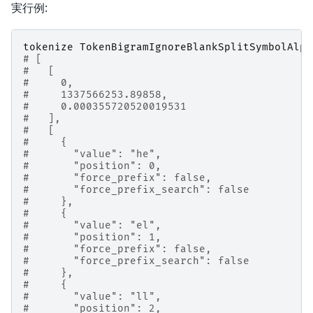
実行例:
tokenize
TokenBigramIgnoreBlankSplitSymbolAlph
# [
#   [
#     0,
#     1337566253.89858,
#     0.000355720520019531
#   ],
#   [
#     {
#       "value": "he",
#       "position": 0,
#       "force_prefix": false,
#       "force_prefix_search": false
#     },
#     {
#       "value": "el",
#       "position": 1,
#       "force_prefix": false,
#       "force_prefix_search": false
#     },
#     {
#       "value": "ll",
#       "position": 2,