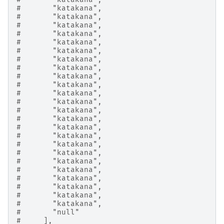
#       "katakana",
#       "katakana",
#       "katakana",
#       "katakana",
#       "katakana",
#       "katakana",
#       "katakana",
#       "katakana",
#       "katakana",
#       "katakana",
#       "katakana",
#       "katakana",
#       "katakana",
#       "katakana",
#       "katakana",
#       "katakana",
#       "katakana",
#       "katakana",
#       "katakana",
#       "katakana",
#       "katakana",
#       "katakana",
#       "katakana",
#       "katakana",
#       "null"
#     ],