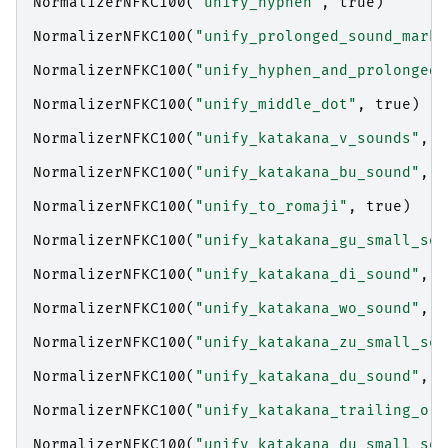
NormalizerNFKC100
(
"unify_hyphen"
,
true
)
NormalizerNFKC100
(
"unify_prolonged_sound_mark"
NormalizerNFKC100
(
"unify_hyphen_and_prolonged_
NormalizerNFKC100
(
"unify_middle_dot"
,
true
)
NormalizerNFKC100
(
"unify_katakana_v_sounds"
,
t
NormalizerNFKC100
(
"unify_katakana_bu_sound"
,
t
NormalizerNFKC100
(
"unify_to_romaji"
,
true
)
NormalizerNFKC100
(
"unify_katakana_gu_small_sou
NormalizerNFKC100
(
"unify_katakana_di_sound"
,
t
NormalizerNFKC100
(
"unify_katakana_wo_sound"
,
t
NormalizerNFKC100
(
"unify_katakana_zu_small_sou
NormalizerNFKC100
(
"unify_katakana_du_sound"
,
t
NormalizerNFKC100
(
"unify_katakana_trailing_o"
,
NormalizerNFKC100
(
"unify_katakana_du_small_sou