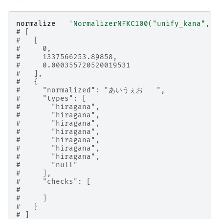
normalize
'NormalizerNFKC100("unify_kana", t
# [
#   [
#     0,
#     1337566253.89858,
#     0.000355720520019531
#   ],
#   {
#     "normalized": "あいうぇおゝゞ",
#     "types": [
#       "hiragana",
#       "hiragana",
#       "hiragana",
#       "hiragana",
#       "hiragana",
#       "hiragana",
#       "hiragana",
#       "null"
#     ],
#     "checks": [
#
#     ]
#   }
# ]