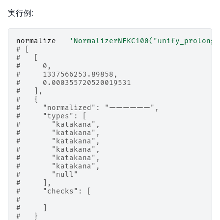
実行例:
normalize
'NormalizerNFKC100("unify_prolonge
# [
#   [
#     0,
#     1337566253.89858,
#     0.000355720520019531
#   ],
#   {
#     "normalized": "ーーーーーー",
#     "types": [
#       "katakana",
#       "katakana",
#       "katakana",
#       "katakana",
#       "katakana",
#       "katakana",
#       "null"
#     ],
#     "checks": [
#
#     ]
#   }