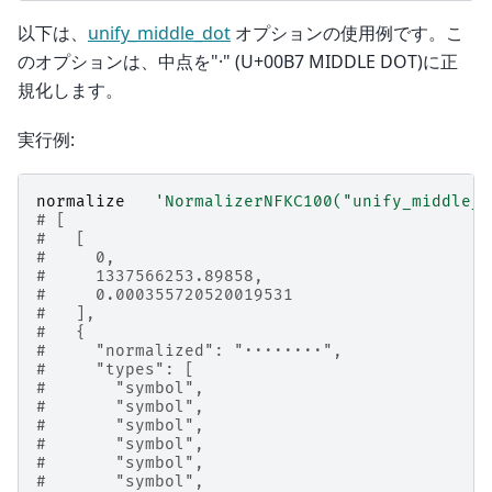
以下は、
unify_middle_dot
オプションの使用例です。こ
のオプションは、中点を"·" (U+00B7 MIDDLE DOT)に正
規化します。
実行例:
normalize
'NormalizerNFKC100("unify_middle_d
# [
#   [
#     0,
#     1337566253.89858,
#     0.000355720520019531
#   ],
#   {
#     "normalized": "········",
#     "types": [
#       "symbol",
#       "symbol",
#       "symbol",
#       "symbol",
#       "symbol",
#       "symbol",