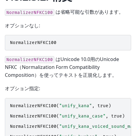
は省略可能な引数があります。
NormalizerNFKC100
オプションなし:
NormalizerNFKC100
はUnicode 10.0用のUnicode
NormalizerNFKC100
NFKC（Normalization Form Compatibility
Composition）を使ってテキストを正規化します。
オプション指定:
NormalizerNFKC100
(
"unify_kana"
,
true
)
NormalizerNFKC100
(
"unify_kana_case"
,
true
)
NormalizerNFKC100
(
"unify_kana_voiced_sound_mar