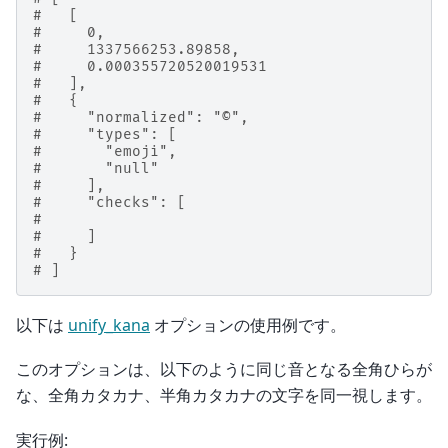
#   [
#     0,
#     1337566253.89858,
#     0.000355720520019531
#   ],
#   {
#     "normalized": "©",
#     "types": [
#       "emoji",
#       "null"
#     ],
#     "checks": [
#
#     ]
#   }
# ]
以下は
unify_kana
オプションの使用例です。
このオプションは、以下のように同じ音となる全角ひらが
な、全角カタカナ、半角カタカナの文字を同一視します。
実行例: