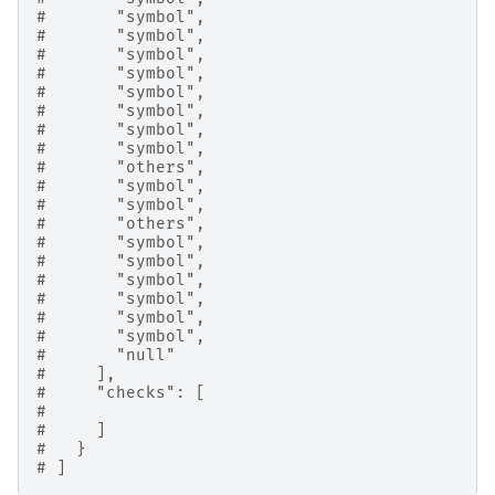
#       "symbol",
#       "symbol",
#       "symbol",
#       "symbol",
#       "symbol",
#       "symbol",
#       "symbol",
#       "symbol",
#       "others",
#       "symbol",
#       "symbol",
#       "others",
#       "symbol",
#       "symbol",
#       "symbol",
#       "symbol",
#       "symbol",
#       "symbol",
#       "null"
#     ],
#     "checks": [
#
#     ]
#   }
# ]