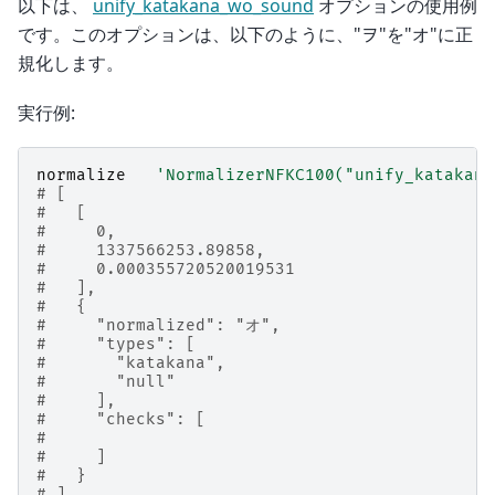
以下は、
unify_katakana_wo_sound
オプションの使用例
です。このオプションは、以下のように、"ヲ"を"オ"に正
規化します。
実行例:
normalize
'NormalizerNFKC100("unify_katakana
# [
#   [
#     0,
#     1337566253.89858,
#     0.000355720520019531
#   ],
#   {
#     "normalized": "オ",
#     "types": [
#       "katakana",
#       "null"
#     ],
#     "checks": [
#
#     ]
#   }
# ]