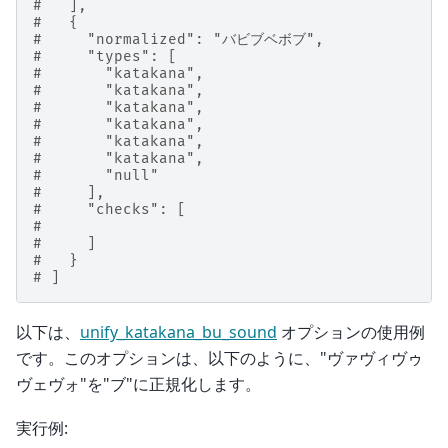
#   ],
#   {
#     "normalized": "バビブベボブ",
#     "types": [
#       "katakana",
#       "katakana",
#       "katakana",
#       "katakana",
#       "katakana",
#       "katakana",
#       "null"
#     ],
#     "checks": [
#
#     ]
#   }
# ]
以下は、
unify_katakana_bu_sound
オプションの使用例
です。このオプションは、以下のように、"ヴァヴィヴゥ
ヴェヴォ"を"ブ"に正規化します。
実行例: