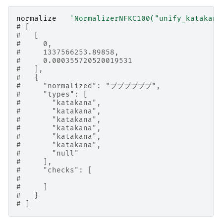
normalize
'NormalizerNFKC100("unify_katakana
# [
#   [
#     0,
#     1337566253.89858,
#     0.000355720520019531
#   ],
#   {
#     "normalized": "ブブブブブブ",
#     "types": [
#       "katakana",
#       "katakana",
#       "katakana",
#       "katakana",
#       "katakana",
#       "katakana",
#       "null"
#     ],
#     "checks": [
#
#     ]
#   }
# ]