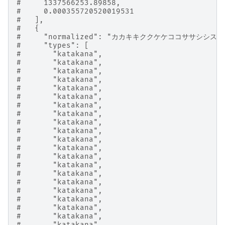
#     1337566253.89858,
#     0.000355720520019531
#   ],
#   {
#     "normalized": "カカキキククケケココササ
#     "types": [
#       "katakana",
#       "katakana",
#       "katakana",
#       "katakana",
#       "katakana",
#       "katakana",
#       "katakana",
#       "katakana",
#       "katakana",
#       "katakana",
#       "katakana",
#       "katakana",
#       "katakana",
#       "katakana",
#       "katakana",
#       "katakana",
#       "katakana",
#       "katakana",
#       "katakana",
#       "katakana",
#       "katakana",