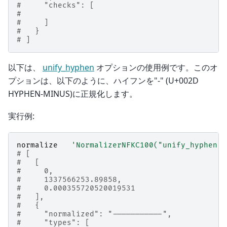
#     "checks": [
#
#     ]
#   }
# ]
以下は、
unify_hyphen
オプションの使用例です。このオ
プションは、以下のように、ハイフンを"-" (U+002D
HYPHEN-MINUS)に正規化します。
実行例:
normalize
'NormalizerNFKC100("unify_hyphen",
# [
#   [
#     0,
#     1337566253.89858,
#     0.000355720520019531
#   ],
#   {
#     "normalized": "-----------",
#     "types": [