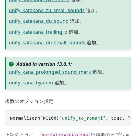
unify_katakana_zu_small_sounds
追加。
unify_katakana_du_sound
追加。
unify_katakana_trailing_o
追加。
unify_katakana_du_small_sounds
追加。
Added in version 13.0.1:
unify_kana_prolonged_sound_mark
追加。
unify_kana_hyphen
追加。
複数のオプション指定:
NormalizerNFKC100
(
"unify_to_romaji"
,
true
,
"un
上記のように、
は複数のオプショ
NormalizerNFKC100