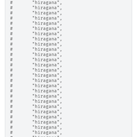
#       "hiragana",
#       "hiragana",
#       "hiragana",
#       "hiragana",
#       "hiragana",
#       "hiragana",
#       "hiragana",
#       "hiragana",
#       "hiragana",
#       "hiragana",
#       "hiragana",
#       "hiragana",
#       "hiragana",
#       "hiragana",
#       "hiragana",
#       "hiragana",
#       "hiragana",
#       "hiragana",
#       "hiragana",
#       "hiragana",
#       "hiragana",
#       "hiragana",
#       "hiragana",
#       "hiragana",
#       "hiragana",
#       "hiragana",