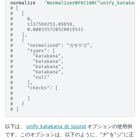
normalize
'NormalizerNFKC100("unify_katakana
# [
#   [
#     0,
#     1337566253.89858,
#     0.000355720520019531
#   ],
#   {
#     "normalized": "ガギゲゴ",
#     "types": [
#       "katakana",
#       "katakana",
#       "katakana",
#       "katakana",
#       "null"
#     ],
#     "checks": [
#
#     ]
#   }
# ]
以下は、
unify_katakana_di_sound
オプションの使用例
です。このオプションは、以下のように、"ヂ"を"ジ"に正