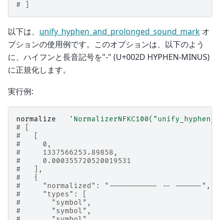
# ]
以下は、
unify_hyphen_and_prolonged_sound_mark
オ
プションの使用例です。このオプションは、以下のよう
に、ハイフンと長音記号を"-" (U+002D HYPHEN-MINUS)
に正規化します。
実行例:
normalize
'NormalizerNFKC100("unify_hyphen_a
# [
#   [
#     0,
#     1337566253.89858,
#     0.000355720520019531
#   ],
#   {
#     "normalized": "----------- -- ------",
#     "types": [
#       "symbol",
#       "symbol",
#       "symbol",