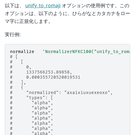
以下は、
unify_to_romaji
オプションの使用例です。この
オプションは、以下のように、ひらがなとカタカナをロー
マ字に正規化します。
実行例:
normalize
'NormalizerNFKC100("unify_to_romaj
# [
#   [
#     0,
#     1337566253.89858,
#     0.000355720520019531
#   ],
#   {
#     "normalized": "axaixiuxuexeoxo",
#     "types": [
#       "alpha",
#       "alpha",
#       "alpha",
#       "alpha",
#       "alpha",
#       "alpha",
#       "alpha",