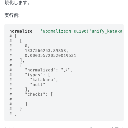
規化します。
実行例:
normalize
'NormalizerNFKC100("unify_katakana
# [
#   [
#     0,
#     1337566253.89858,
#     0.000355720520019531
#   ],
#   {
#     "normalized": "ジ",
#     "types": [
#       "katakana",
#       "null"
#     ],
#     "checks": [
#
#     ]
#   }
# ]