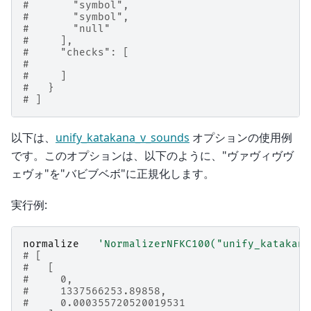
#       "symbol",
#       "symbol",
#       "null"
#     ],
#     "checks": [
#
#     ]
#   }
# ]
以下は、
unify_katakana_v_sounds
オプションの使用例
です。このオプションは、以下のように、"ヴァヴィヴヴ
ェヴォ"を"バビブベボ"に正規化します。
実行例:
normalize
'NormalizerNFKC100("unify_katakana
# [
#   [
#     0,
#     1337566253.89858,
#     0.000355720520019531