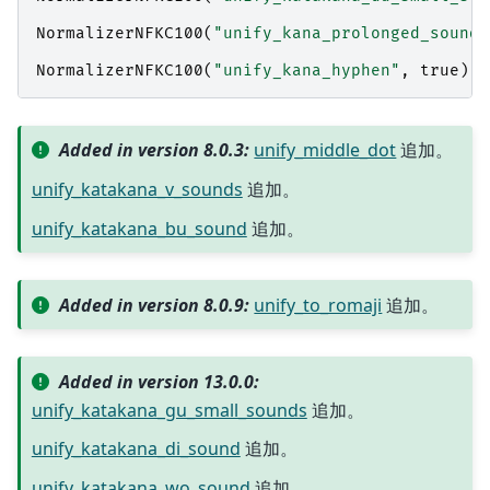
NormalizerNFKC100
(
"unify_kana_prolonged_sound_
NormalizerNFKC100
(
"unify_kana_hyphen"
,
true
)
Added in version 8.0.3:
unify_middle_dot
追加。
unify_katakana_v_sounds
追加。
unify_katakana_bu_sound
追加。
Added in version 8.0.9:
unify_to_romaji
追加。
Added in version 13.0.0:
unify_katakana_gu_small_sounds
追加。
unify_katakana_di_sound
追加。
unify_katakana_wo_sound
追加。