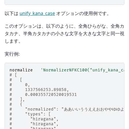
以下は
unify_kana_case
オプションの使用例です。
このオプションは、以下のように、全角ひらがな、全角カ
タカナ、半角カタカナの小さな文字を大きな文字と同一視
します。
実行例:
normalize
'NormalizerNFKC100("unify_kana_cas
# [
#   [
#     0,
#     1337566253.89858,
#     0.000355720520019531
#   ],
#   {
#     "normalized": "ああいいううええおおややゆゆよ
#     "types": [
#       "hiragana",
#       "hiragana",
#       "hiragana",