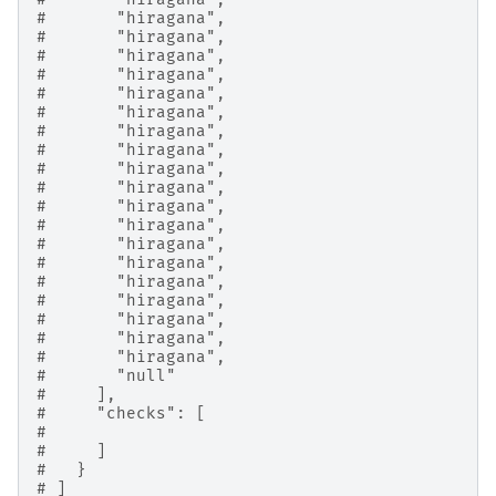
#       "hiragana",
#       "hiragana",
#       "hiragana",
#       "hiragana",
#       "hiragana",
#       "hiragana",
#       "hiragana",
#       "hiragana",
#       "hiragana",
#       "hiragana",
#       "hiragana",
#       "hiragana",
#       "hiragana",
#       "hiragana",
#       "hiragana",
#       "hiragana",
#       "hiragana",
#       "hiragana",
#       "hiragana",
#       "null"
#     ],
#     "checks": [
#
#     ]
#   }
# ]