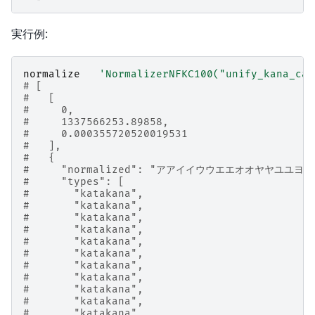
実行例:
normalize
'NormalizerNFKC100("unify_kana_cas
# [
#   [
#     0,
#     1337566253.89858,
#     0.000355720520019531
#   ],
#   {
#     "normalized": "アアイイウウエエオオヤヤユユヨ
#     "types": [
#       "katakana",
#       "katakana",
#       "katakana",
#       "katakana",
#       "katakana",
#       "katakana",
#       "katakana",
#       "katakana",
#       "katakana",
#       "katakana",
#       "katakana",