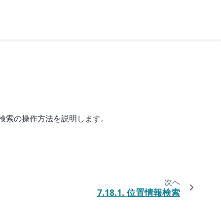
の検索の操作方法を説明します。
次へ
7.18.1.
位置情報検索