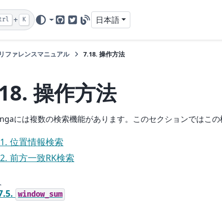
+
日本語
trl
K
GitHub
Twitter
Blog
リファレンスマニュアル
7.18.
操作方法
.18.
操作方法
oongaには複数の検索機能があります。このセクションではこ
8.1. 位置情報検索
8.2. 前方一致RK検索
へ
7.5.
window_sum