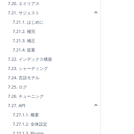
7.20. エイリアス
7.21. サジェスト
7.21.1. はじめに
7.21.2. 補完
7.21.3. 補正
7.21.4. 提案
7.22. インデックス構築
7.23. シャーディング
7.24. 言語モデル
7.25. ログ
7.26. チューニング
7.27. API
7.27.1.1. 概要
7.27.1.2. 全体設定
7.27.1.3. Plugin