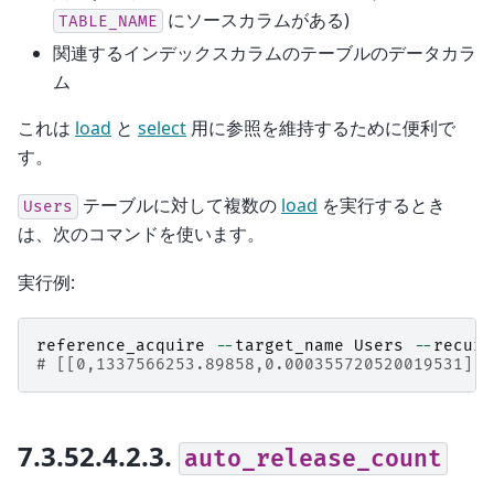
にソースカラムがある)
TABLE_NAME
関連するインデックスカラムのテーブルのデータカラ
ム
これは
load
と
select
用に参照を維持するために便利で
す。
テーブルに対して複数の
load
を実行するとき
Users
は、次のコマンドを使います。
実行例:
reference_acquire
--
target_name
Users
--
recurs
# [[0,1337566253.89858,0.000355720520019531],t
7.3.52.4.2.3.
auto_release_count