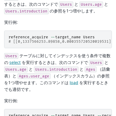
するときは、次のコマンドで
と
と
Users
Users.age
の参照を1つ増やします。
Users.introduction
実行例:
reference_acquire
--
target_name
Users
# [[0,1337566253.89858,0.000355720520019531],t
テーブルに対してインデックスを使う条件で複数
Users
の
select
を実行するときは、次のコマンドで
と
Users
と
と
（語彙
Users.age
Users.introduction
Ages
表）と
（インデックスカラム）の参照
Ages.user_age
を1つ増やせます。このコマンドは
load
を実行するとき
でも適切です。
実行例:
reference_acquire
--
target_name
Users
--
recurs