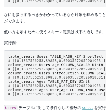
# [[0,1337566253.89858,0.000355720520019531],t
なにを参照するべきかわかっているなら対象を狭めること
ができます。
使い方を示すために使うスキーマ定義は以下の通りです。
実行例:
table_create
Users
TABLE_HASH_KEY
ShortText
# [[0,1337566253.89858,0.000355720520019531],t
column_create
Users
age
COLUMN_SCALAR
UInt8
# [[0,1337566253.89858,0.000355720520019531],t
column_create
Users
introduction
COLUMN_SCALAR
# [[0,1337566253.89858,0.000355720520019531],t
table_create
Ages
TABLE_PAT_KEY
UInt8
# [[0,1337566253.89858,0.000355720520019531],t
column_create
Ages
user_age
COLUMN_INDEX
Users
# [[0,1337566253.89858,0.000355720520019531],t
テーブルに対して条件なしの複数の
select
を実行
Users