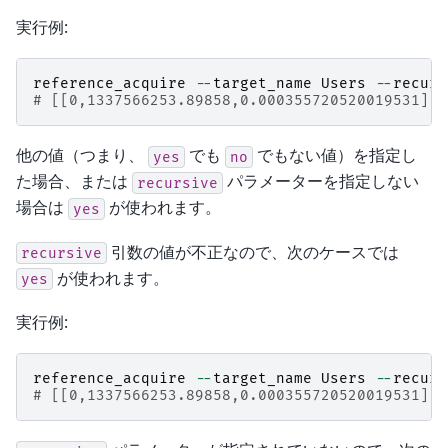
実行例:
reference_acquire
--
target_name
Users
--
recurs
# [[0,1337566253.89858,0.000355720520019531],t
他の値（つまり、
でも
でもない値）を指定し
yes
no
た場合、または
パラメーターを指定しない
recursive
場合は
が使われます。
yes
引数の値が不正なので、次のケースでは
recursive
が使われます。
yes
実行例:
reference_acquire
--
target_name
Users
--
recurs
# [[0,1337566253.89858,0.000355720520019531],t