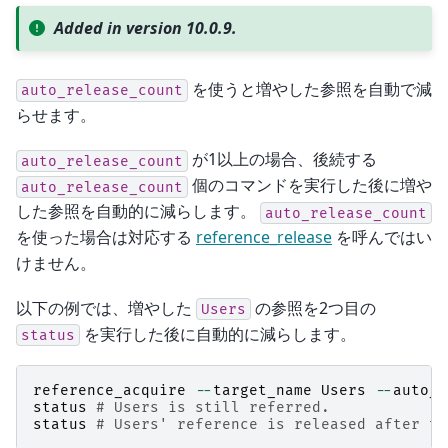
Added in version 10.0.9.
を使うと増やした参照を自動で減
auto_release_count
らせます。
が1以上の場合、後続する
auto_release_count
個のコマンドを実行した後に増や
auto_release_count
した参照を自動的に減らします。
auto_release_count
を使った場合は対応する
reference_release
を呼んではい
けません。
以下の例では、増やした
の参照を2つ目の
Users
を実行した後に自動的に減らします。
status
reference_acquire
--
target_name
Users
--
auto_r
status
# Users is still referred.
status
# Users' reference is released after th