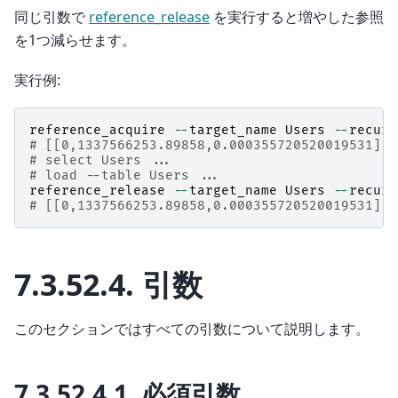
同じ引数で
reference_release
を実行すると増やした参照
を1つ減らせます。
実行例:
reference_acquire
--
target_name
Users
--
recurs
# [[0,1337566253.89858,0.000355720520019531],t
# select Users ...
# load --table Users ...
reference_release
--
target_name
Users
--
recurs
# [[0,1337566253.89858,0.000355720520019531],t
7.3.52.4.
引数
このセクションではすべての引数について説明します。
7.3.52.4.1.
必須引数