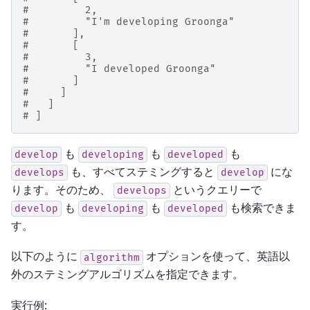
#         2,
#         "I'm developing Groonga"
#       ],
#       [
#         3,
#         "I developed Groonga"
#       ]
#     ]
#   ]
# ]
も
も
も
develop
developing
developed
も、すべてステミングすると
にな
develops
develop
ります。そのため、
というクエリーで
develops
も
も
も検索できま
develop
developing
developed
す。
以下のように
オプションを使って、英語以
algorithm
外のステミングアルゴリズムを指定できます。
実行例: