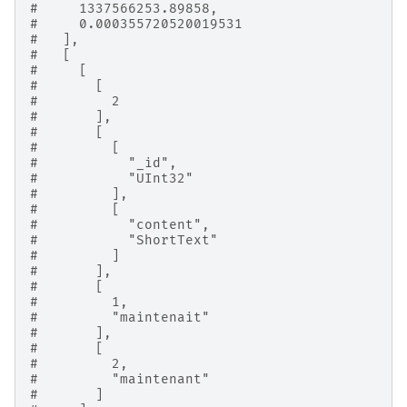
#     1337566253.89858,
#     0.000355720520019531
#   ],
#   [
#     [
#       [
#         2
#       ],
#       [
#         [
#           "_id",
#           "UInt32"
#         ],
#         [
#           "content",
#           "ShortText"
#         ]
#       ],
#       [
#         1,
#         "maintenait"
#       ],
#       [
#         2,
#         "maintenant"
#       ]