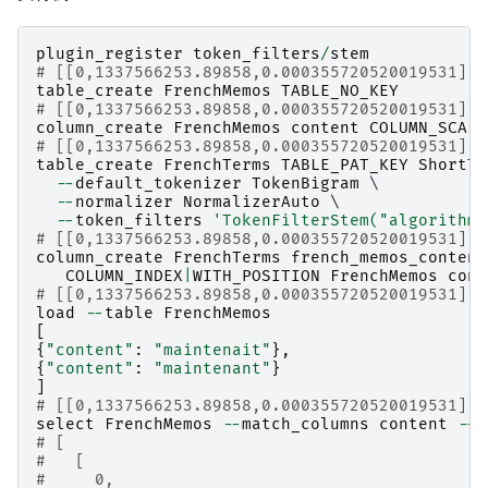
plugin_register
token_filters
/
stem
# [[0,1337566253.89858,0.000355720520019531],t
table_create
FrenchMemos
TABLE_NO_KEY
# [[0,1337566253.89858,0.000355720520019531],t
column_create
FrenchMemos
content
COLUMN_SCALA
# [[0,1337566253.89858,0.000355720520019531],t
table_create
FrenchTerms
TABLE_PAT_KEY
ShortTe
--
default_tokenizer
TokenBigram
 \

--
normalizer
NormalizerAuto
 \

--
token_filters
'TokenFilterStem("algorithm"
# [[0,1337566253.89858,0.000355720520019531],t
column_create
FrenchTerms
french_memos_content
COLUMN_INDEX
|
WITH_POSITION
FrenchMemos
cont
# [[0,1337566253.89858,0.000355720520019531],t
load
--
table
FrenchMemos
[
{
"content"
:
"maintenait"
},
{
"content"
:
"maintenant"
}
]
# [[0,1337566253.89858,0.000355720520019531],2
select
FrenchMemos
--
match_columns
content
--
q
# [
#   [
#     0,