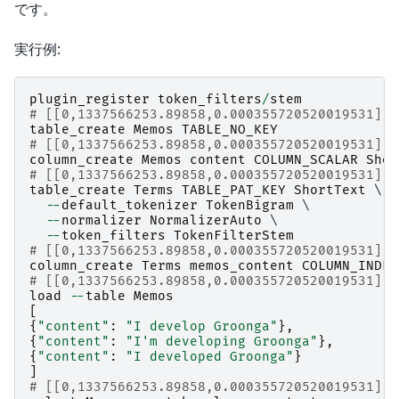
です。
実行例:
plugin_register
token_filters
/
stem
# [[0,1337566253.89858,0.000355720520019531],t
table_create
Memos
TABLE_NO_KEY
# [[0,1337566253.89858,0.000355720520019531],t
column_create
Memos
content
COLUMN_SCALAR
Shor
# [[0,1337566253.89858,0.000355720520019531],t
table_create
Terms
TABLE_PAT_KEY
ShortText
 \

--
default_tokenizer
TokenBigram
 \

--
normalizer
NormalizerAuto
 \

--
token_filters
TokenFilterStem
# [[0,1337566253.89858,0.000355720520019531],t
column_create
Terms
memos_content
COLUMN_INDEX
# [[0,1337566253.89858,0.000355720520019531],t
load
--
table
Memos
[
{
"content"
:
"I develop Groonga"
},
{
"content"
:
"I'm developing Groonga"
},
{
"content"
:
"I developed Groonga"
}
]
# [[0,1337566253.89858,0.000355720520019531],3