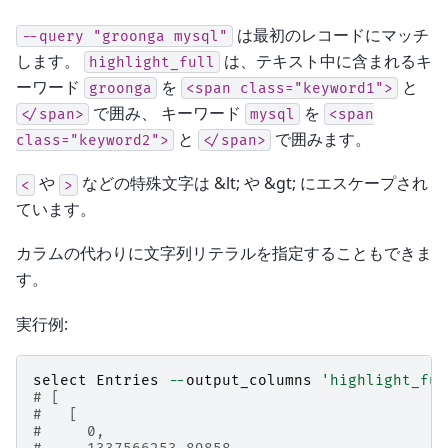
は最初のレコードにマッチ
--query
"groonga
mysql"
します。
は、テキスト中に含まれるキ
highlight_full
ーワード
を
と
groonga
<span
class="keyword1">
で囲み、 キーワード
を
</span>
mysql
<span
と
で囲みます。
class="keyword2">
</span>
や
などの特殊文字は &lt; や &gt; にエスケープされ
<
>
ています。
カラムの代わりに文字列リテラルを指定することもできま
す。
実行例:
select
Entries
--
output_columns
'highlight_ful
# [
#   [
#     0,