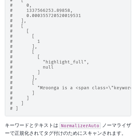
#   [
#     0,
#     1337566253.89858,
#     0.000355720520019531
#   ],
#   [
#     [
#       [
#         1
#       ],
#       [
#         [
#           "highlight_full",
#           null
#         ]
#       ],
#       [
#         "Mroonga is a <span class=\"keyword
#       ]
#     ]
#   ]
# ]
キーワードとテキストは
ノーマライザ
NormalizerAuto
ーで正規化されてタグ付けのためにスキャンされます。