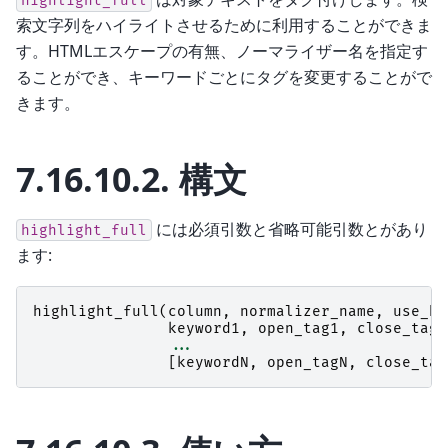
highlight_full
索文字列をハイライトさせるために利用することができま
す。HTMLエスケープの有無、ノーマライザー名を指定す
ることができ、キーワードごとにタグを変更することがで
きます。
7.16.10.2.
構文
には必須引数と省略可能引数とがあり
highlight_full
ます:
highlight_full
(
column
,
normalizer_name
,
use_ht
keyword1
,
open_tag1
,
close_tag1
...
[
keywordN
,
open_tagN
,
close_tag