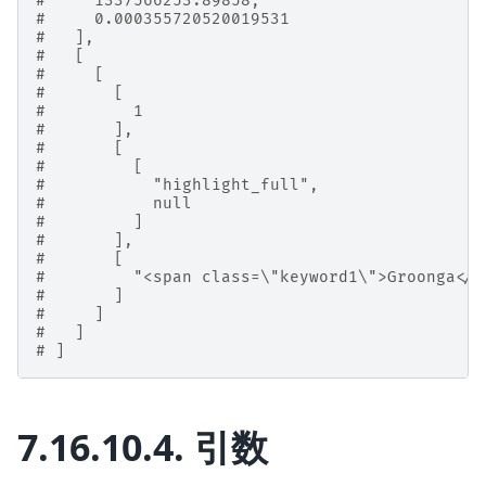
#     1337566253.89858,
#     0.000355720520019531
#   ],
#   [
#     [
#       [
#         1
#       ],
#       [
#         [
#           "highlight_full",
#           null
#         ]
#       ],
#       [
#         "<span class=\"keyword1\">Groonga</s
#       ]
#     ]
#   ]
# ]
7.16.10.4.
引数