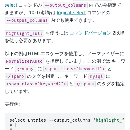
select
コマンドの
内でのみ指定で
--output_columns
きますが、 10.0.6以降は
logical_select
コマンドの
内でも使用できます。
--output_columns
を使うには
コマンドバージョン
2以降
highlight_full
を使う必要があります。
以下の例はHTMLエスケープを使用し、ノーマライザーに
を指定しています。この例では キーワ
NormalizerAuto
ード
に
と
groonga
<span
class="keyword1">
のタグを指定し、キーワード
に
</span>
mysql
と
のタグを指定
<span
class="keyword2">
</span>
しています。
実行例:
select
Entries
--
output_columns
'highlight_ful
# [