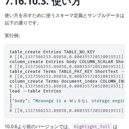
7.16.10.3.
使い方
使い方を示すために使うスキーマ定義とサンプルデータは
以下の通りです。
実行例:
table_create
Entries
TABLE_NO_KEY
# [[0,1337566253.89858,0.000355720520019531],t
column_create
Entries
body
COLUMN_SCALAR
Short
# [[0,1337566253.89858,0.000355720520019531],t
table_create
Terms
TABLE_PAT_KEY
ShortText
--
d
# [[0,1337566253.89858,0.000355720520019531],t
column_create
Terms
document_index
COLUMN_INDE
# [[0,1337566253.89858,0.000355720520019531],t
load
--
table
Entries
[
{
"body"
:
"Mroonga is a ＭｙＳＱＬ storage engine b
]
# [[0,1337566253.89858,0.000355720520019531],1
10.0.6より前のバージョンでは、
は
highlight_full