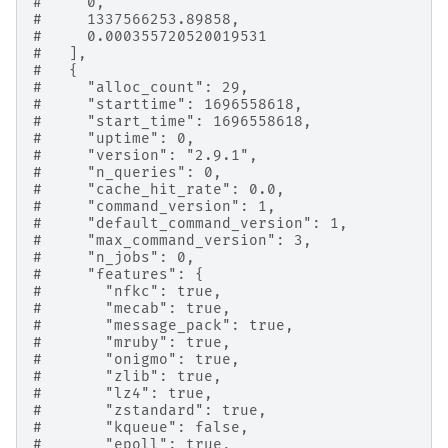
#     0,
#     1337566253.89858,
#     0.000355720520019531
#   ],
#   {
#     "alloc_count": 29,
#     "starttime": 1696558618,
#     "start_time": 1696558618,
#     "uptime": 0,
#     "version": "2.9.1",
#     "n_queries": 0,
#     "cache_hit_rate": 0.0,
#     "command_version": 1,
#     "default_command_version": 1,
#     "max_command_version": 3,
#     "n_jobs": 0,
#     "features": {
#       "nfkc": true,
#       "mecab": true,
#       "message_pack": true,
#       "mruby": true,
#       "onigmo": true,
#       "zlib": true,
#       "lz4": true,
#       "zstandard": true,
#       "kqueue": false,
#       "epoll": true,