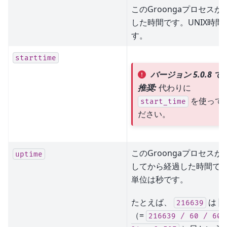
このGroongaプロセスが
した時間です。UNIX時間
す。
starttime
バージョン 5.0.8 で
推奨:
代わりに
を使って
start_time
ださい。
このGroongaプロセスが
uptime
してから経過した時間で
単位は秒です。
たとえば、
は
216639
2
（=
216639
/
60
/
60