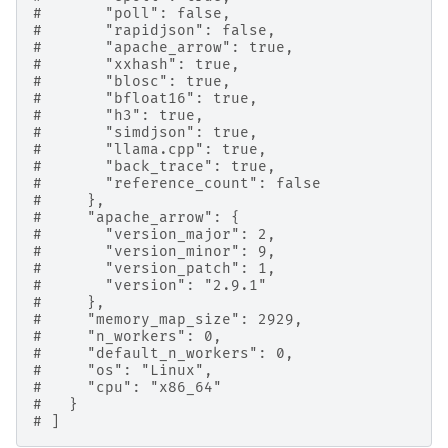
#       "poll": false,
#       "rapidjson": false,
#       "apache_arrow": true,
#       "xxhash": true,
#       "blosc": true,
#       "bfloat16": true,
#       "h3": true,
#       "simdjson": true,
#       "llama.cpp": true,
#       "back_trace": true,
#       "reference_count": false
#     },
#     "apache_arrow": {
#       "version_major": 2,
#       "version_minor": 9,
#       "version_patch": 1,
#       "version": "2.9.1"
#     },
#     "memory_map_size": 2929,
#     "n_workers": 0,
#     "default_n_workers": 0,
#     "os": "Linux",
#     "cpu": "x86_64"
#   }
# ]