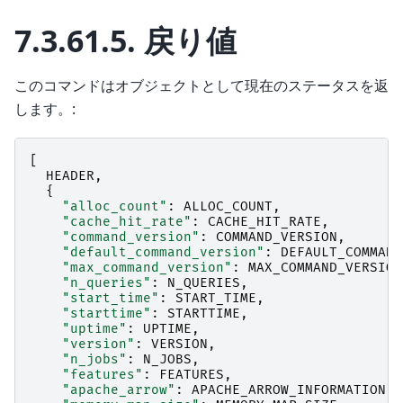
7.3.61.5.
戻り値
このコマンドはオブジェクトとして現在のステータスを返
します。:
[
HEADER
,
{
"alloc_count"
:
ALLOC_COUNT
,
"cache_hit_rate"
:
CACHE_HIT_RATE
,
"command_version"
:
COMMAND_VERSION
,
"default_command_version"
:
DEFAULT_COMMAND
"max_command_version"
:
MAX_COMMAND_VERSION
"n_queries"
:
N_QUERIES
,
"start_time"
:
START_TIME
,
"starttime"
:
STARTTIME
,
"uptime"
:
UPTIME
,
"version"
:
VERSION
,
"n_jobs"
:
N_JOBS
,
"features"
:
FEATURES
,
"apache_arrow"
:
APACHE_ARROW_INFORMATION
,