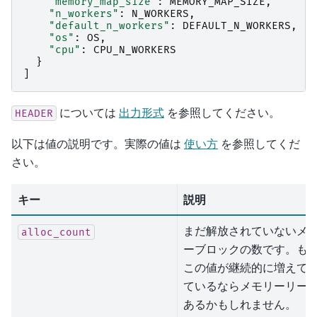
"memory_map_size"
:
MEMORY_MAP_SIZE
,
"n_workers"
:
N_WORKERS
,
"default_n_workers"
:
DEFAULT_N_WORKERS
,
"os"
:
OS
,
"cpu"
:
CPU_N_WORKERS
}
]
については
出力形式
を参照してください。
HEADER
以下は値の説明です。実際の値は
使い方
を参照してくだ
さい。
キー
説明
まだ解放されていないメ
alloc_count
ーブロックの数です。も
この値が継続的に増えて
ているならメモリーリー
あるかもしれません。