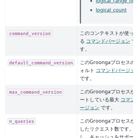
logical_range_filte
logical_count
このコンテキストが使っ
command_version
る
コマンドバージョン
で
す。
このGroongaプロセスの
default_command_version
ォルト
コマンドバージョ
です。
このGroongaプロセスが
max_command_version
ートしている最大
コマン
ージョン
です。
このGroongaプロセスが
n_queries
したリクエスト数です。
し、キャッシュをサポー