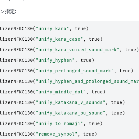
ン指定:
lizerNFKC130
(
"unify_kana"
,
true
)
lizerNFKC130
(
"unify_kana_case"
,
true
)
lizerNFKC130
(
"unify_kana_voiced_sound_mark"
,
true
)
lizerNFKC130
(
"unify_hyphen"
,
true
)
lizerNFKC130
(
"unify_prolonged_sound_mark"
,
true
)
lizerNFKC130
(
"unify_hyphen_and_prolonged_sound_mar
lizerNFKC130
(
"unify_middle_dot"
,
true
)
lizerNFKC130
(
"unify_katakana_v_sounds"
,
true
)
lizerNFKC130
(
"unify_katakana_bu_sound"
,
true
)
lizerNFKC130
(
"unify_to_romaji"
,
true
)
lizerNFKC130
(
"remove_symbol"
,
true
)