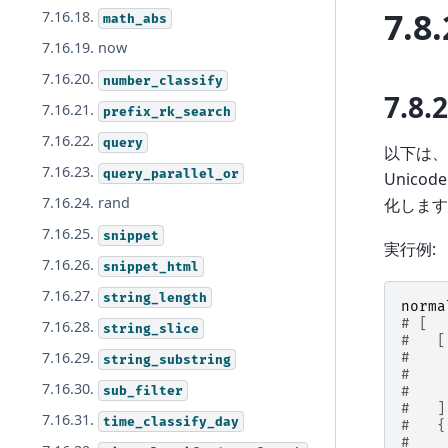
7.8.
7.16.18.
math_abs
7.16.19. now
7.16.20.
number_classify
7.8.2
7.16.21.
prefix_rk_search
7.16.22.
query
以下は、
7.16.23.
query_parallel_or
Unicod
7.16.24. rand
化します
7.16.25.
snippet
実行例:
7.16.26.
snippet_html
7.16.27.
string_length
norma
# [
7.16.28.
string_slice
#   [
7.16.29.
#    
string_substring
#    
7.16.30.
sub_filter
#    
#   ]
7.16.31.
time_classify_day
#   {
#    