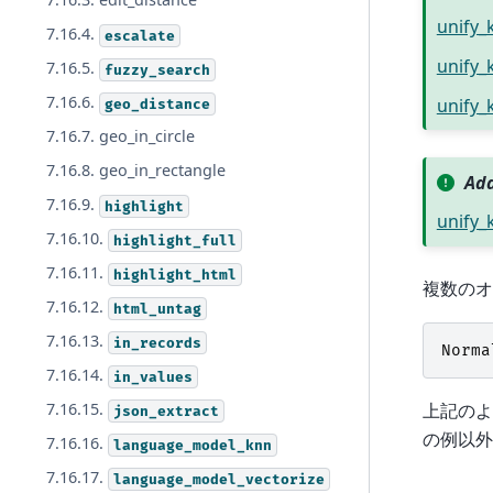
unify
7.16.4.
escalate
unify_
7.16.5.
fuzzy_search
7.16.6.
unify_
geo_distance
7.16.7. geo_in_circle
7.16.8. geo_in_rectangle
Add
7.16.9.
highlight
unify
7.16.10.
highlight_full
7.16.11.
highlight_html
複数のオ
7.16.12.
html_untag
7.16.13.
in_records
Norma
7.16.14.
in_values
7.16.15.
上記の
json_extract
の例以外
7.16.16.
language_model_knn
7.16.17.
language_model_vectorize