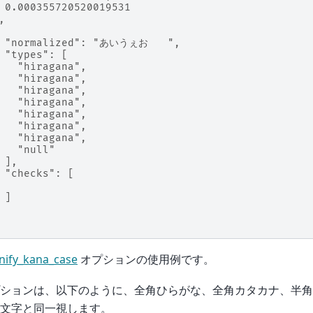
 0.000355720520019531
,
  "normalized": "あいうぇおゝゞ",
 "types": [
   "hiragana",
   "hiragana",
   "hiragana",
   "hiragana",
   "hiragana",
   "hiragana",
   "hiragana",
   "null"
 ],
 "checks": [
 ]
nify_kana_case
オプションの使用例です。
ションは、以下のように、全角ひらがな、全角カタカナ、半角
文字と同一視します。