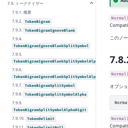
Add
7.9. トークナイザー
7.9.1. 概要
Normal
7.9.2.
TokenBigram
Compa
7.9.3.
TokenBigramIgnoreBlank
このノー
7.9.4.
TokenBigramIgnoreBlankSplitSymbol
7.9.5.
7.8.
TokenBigramIgnoreBlankSplitSymbolAlpha
7.9.6.
Normal
TokenBigramIgnoreBlankSplitSymbolAlphaDigit
7.9.7.
オプショ
TokenBigramSplitSymbol
7.9.8.
TokenBigramSplitSymbolAlpha
7.9.9.
Norma
TokenBigramSplitSymbolAlphaDigit
7.9.10.
Normal
TokenDelimit
Compa
7.9.11.
TokenDelimitNull