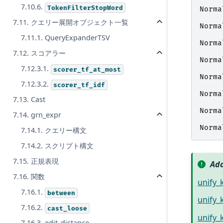
7.10.6.
TokenFilterStopWord
Norma
7.11. クエリー展開オブジェクト一覧
Norma
7.11.1. QueryExpanderTSV
Norma
7.12. スコアラー
Norma
7.12.3.1.
scorer_tf_at_most
Norma
7.12.3.2.
scorer_tf_idf
Norma
7.13. Cast
Norma
7.14. grn_expr
Norma
7.14.1. クエリー構文
7.14.2. スクリプト構文
7.15. 正規表現
Add
7.16. 関数
unify_
7.16.1.
between
unify
7.16.2.
cast_loose
unify_
7.16.3. edit_distance