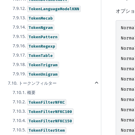
7.9.12.
TokenLanguageModelKNN
オプショ
7.9.13.
TokenMecab
7.9.14.
TokenNgram
Norma
7.9.15.
TokenPattern
Norma
7.9.16.
TokenRegexp
Norma
7.9.17.
TokenTable
Norma
7.9.18.
TokenTrigram
Norma
7.9.19.
TokenUnigram
Norma
7.10. トークンフィルター
Norma
7.10.1. 概要
Norma
7.10.2.
TokenFilterNFKC
Norma
7.10.3.
TokenFilterNFKC100
7.10.4.
Norma
TokenFilterNFKC150
7.10.5.
TokenFilterStem
Norma