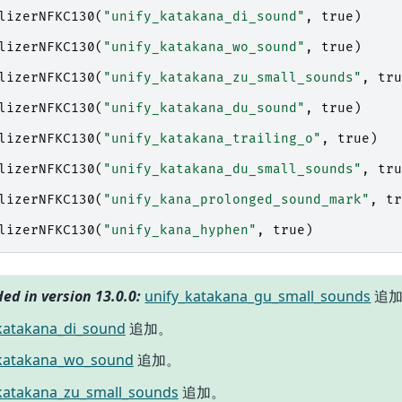
lizerNFKC130
(
"unify_katakana_di_sound"
,
true
)
lizerNFKC130
(
"unify_katakana_wo_sound"
,
true
)
lizerNFKC130
(
"unify_katakana_zu_small_sounds"
,
tru
lizerNFKC130
(
"unify_katakana_du_sound"
,
true
)
lizerNFKC130
(
"unify_katakana_trailing_o"
,
true
)
lizerNFKC130
(
"unify_katakana_du_small_sounds"
,
tru
lizerNFKC130
(
"unify_kana_prolonged_sound_mark"
,
tr
lizerNFKC130
(
"unify_kana_hyphen"
,
true
)
ed in version 13.0.0:
unify_katakana_gu_small_sounds
追
katakana_di_sound
追加。
_katakana_wo_sound
追加。
katakana_zu_small_sounds
追加。