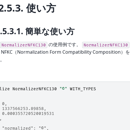
2.5.3.
使い方
.5.3.1.
簡単な使い方
の使用例です。
NormalizerNFKC130
NormalizerNFKC130
e NFKC（Normalization Form Compatibility Compos
。
lize
NormalizerNFKC130
"©"
WITH_TYPES
 0,
 1337566253.89858,
 0.000355720520019531
,
 "normalized": "©",