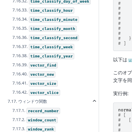
7.16.32.
time_classify_day_of_week
#    
#    
7.16.33.
time_classify_hour
#    
#    
7.16.34.
time_classify_minute
#    
7.16.35.
#
time_classify_month
#    
7.16.36.
time_classify_second
#   }
# ]
7.16.37.
time_classify_week
7.16.38.
time_classify_year
以下は
u
7.16.39.
vector_find
このオプ
7.16.40.
vector_new
文字を同
7.16.41.
vector_size
7.16.42.
実行例:
vector_slice
7.17. ウィンドウ関数
norma
7.17.1.
record_number
# [
7.17.2.
#   [
window_count
#    
7.17.3.
window_rank
#    