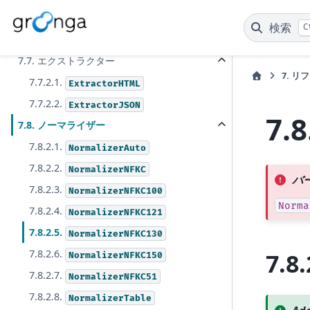
7.6.2.3. 擬似カラム
検索
C
7.6.3.1. インデックスカラム
7.7. エクストラクター
7.
リフ
7.7.2.1.
ExtractorHTML
7.7.2.2.
ExtractorJSON
7.8
7.8. ノーマライザー
7.8.2.1.
NormalizerAuto
7.8.2.2.
NormalizerNFKC
バー
7.8.2.3.
NormalizerNFKC100
Norma
7.8.2.4.
NormalizerNFKC121
7.8.2.5.
NormalizerNFKC130
7.8.2.6.
7.8.
NormalizerNFKC150
7.8.2.7.
NormalizerNFKC51
7.8.2.8.
NormalizerTable