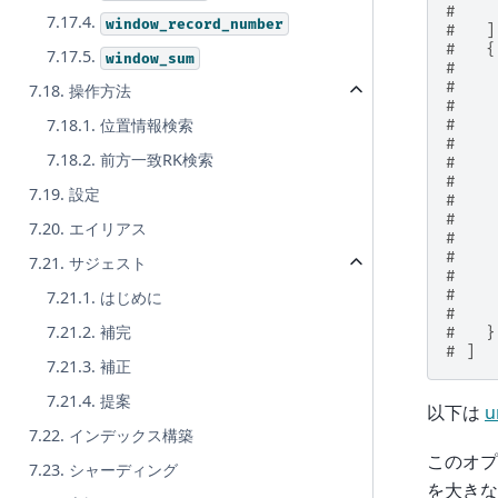
#    
7.17.4.
window_record_number
#   ]
#   {
7.17.5.
window_sum
#   
#    
7.18. 操作方法
#    
7.18.1. 位置情報検索
#    
#    
7.18.2. 前方一致RK検索
#    
#    
7.19. 設定
#    
#    
7.20. エイリアス
#    
#    
7.21. サジェスト
#    
#
7.21.1. はじめに
#    
7.21.2. 補完
#   }
# ]
7.21.3. 補正
7.21.4. 提案
以下は
u
7.22. インデックス構築
このオプ
7.23. シャーディング
を大きな