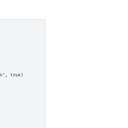
k"
,
true
)