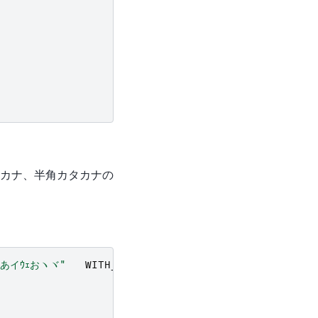
カナ、半角カタカナの
"あイｳｪおヽヾ"
WITH_TYPES