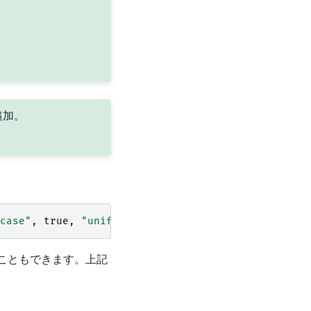
追加。
case"
,
true
,
"unify_hyphen_and_prolonged_sound_ma
こともできます。上記