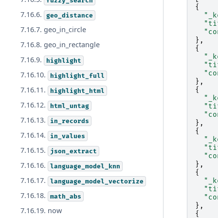
fuzzy_search
{
7.16.6.
"_k
geo_distance
"ti
7.16.7. geo_in_circle
"co
},
7.16.8. geo_in_rectangle
{
"_k
7.16.9.
highlight
"ti
"co
7.16.10.
highlight_full
},
7.16.11.
{
highlight_html
"_k
7.16.12.
html_untag
"ti
"co
7.16.13.
in_records
},
{
7.16.14.
in_values
"_k
"ti
7.16.15.
json_extract
"co
},
7.16.16.
language_model_knn
{
7.16.17.
"_k
language_model_vectorize
"ti
7.16.18.
math_abs
"co
},
7.16.19. now
{