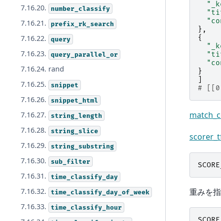
"_k
7.16.20.
number_classify
"ti
"co
7.16.21.
prefix_rk_search
},
{
7.16.22.
query
"_k
7.16.23.
"ti
query_parallel_or
"co
7.16.24. rand
}
]
7.16.25.
snippet
# [[0
7.16.26.
snippet_html
match_
7.16.27.
string_length
7.16.28.
string_slice
scorer_t
7.16.29.
string_substring
7.16.30.
sub_filter
SCORE
7.16.31.
time_classify_day
重みを指
7.16.32.
time_classify_day_of_week
7.16.33.
time_classify_hour
SCORE