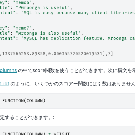
ey"
:
"memo6"
,
tle"
:
"PGroonga is useful"
,
ntent"
:
"SQL is easy because many client libraries
ey"
:
"memo7"
,
tle"
:
"Mroonga is also useful"
,
ntent"
:
"MySQL has replication feature. Mroonga ca
,1337566253.89858,0.000355720520019531],7]
columns
の中でscore関数を使うことができます。次に構文を
f_idf
のように、いくつかのスコアー関数には引数はありません
_FUNCTION
(
COLUMN
)
定することができます。:
_FUNCTION
(
COLUMN
)
*
WEIGHT