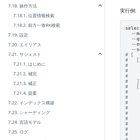
7.18. 操作方法
実行例:
7.18.1. 位置情報検索
7.18.2. 前方一致RK検索
selec
--
m
7.19. 設定
--
q
--
o
7.20. エイリアス
--
s
7.21. サジェスト
# [
#   [
7.21.1. はじめに
#    
#    
7.21.2. 補完
#    
#   ]
7.21.3. 補正
#   [
#    
7.21.4. 提案
#    
7.22. インデックス構築
#    
#    
7.23. シャーディング
#    
#    
7.24. 言語モデル
#    
#    
7.25. ログ
#    
#    