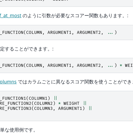
f_at_most
のように引数が必要なスコアー関数もあります。:
_FUNCTION
(
COLUMN
,
ARGUMENT1
,
ARGUMENT2
,
...
)
定することができます。:
_FUNCTION
(
COLUMN
,
ARGUMENT1
,
ARGUMENT2
,
...
)
*
WEI
columns
ではカラムごとに異なるスコア関数を使うことができ
_FUNCTION1
(
COLUMN1
)
||
RE_FUNCTION2
(
COLUMN2
)
*
WEIGHT
||
RE_FUNCTION3
(
COLUMN3
,
ARGUMENT1
)
||
単な使用例です。