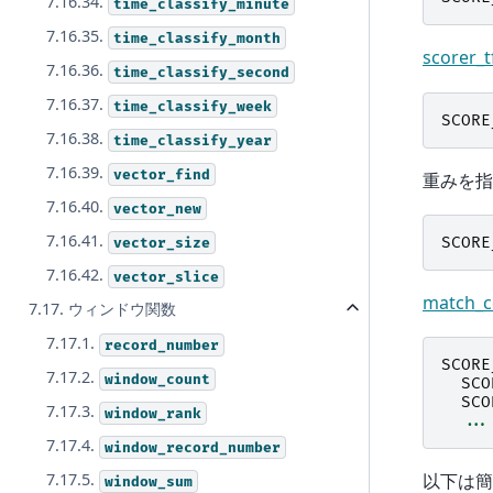
7.16.34.
time_classify_minute
7.16.35.
time_classify_month
scorer_t
7.16.36.
time_classify_second
7.16.37.
time_classify_week
SCORE
7.16.38.
time_classify_year
7.16.39.
vector_find
重みを指
7.16.40.
vector_new
7.16.41.
SCORE
vector_size
7.16.42.
vector_slice
match_
7.17. ウィンドウ関数
7.17.1.
record_number
SCORE
7.17.2.
window_count
SCO
SCO
7.17.3.
window_rank
...
7.17.4.
window_record_number
7.17.5.
以下は簡
window_sum