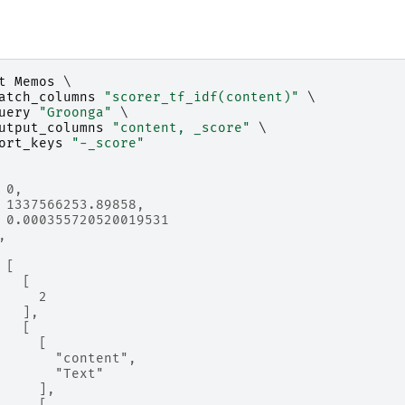
t
Memos
 \

atch_columns
"scorer_tf_idf(content)"
 \

uery
"Groonga"
 \

utput_columns
"content, _score"
 \

ort_keys
"-_score"
 0,
 1337566253.89858,
 0.000355720520019531
,
 [
   [
     2
   ],
   [
     [
       "content",
       "Text"
     ],
     [