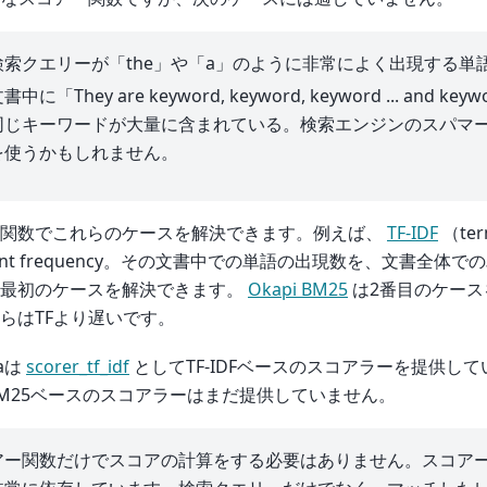
検索クエリーが「the」や「a」のように非常によく出現する単
書中に「They are keyword, keyword, keyword ... and 
同じキーワードが大量に含まれている。検索エンジンのスパマ
を使うかもしれません。
ー関数でこれらのケースを解決できます。例えば、
TF-IDF
（term
ment frequency。その文書中での単語の出現数を、文書全体
は最初のケースを解決できます。
Okapi BM25
は2番目のケース
らはTFより遅いです。
gaは
scorer_tf_idf
としてTF-IDFベースのスコアラーを提供し
i BM25ベースのスコアラーはまだ提供していません。
アー関数だけでスコアの計算をする必要はありません。スコア