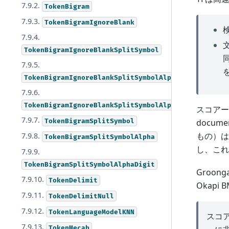
7.9.2.
TokenBigram
7.9.3.
TokenBigramIgnoreBlank
7.9.4.
文
TokenBigramIgnoreBlankSplitSymbol
7.9.5.
TokenBigramIgnoreBlankSplitSymbolAlpha
7.9.6.
TokenBigramIgnoreBlankSplitSymbolAlphaDigit
スコア
7.9.7.
TokenBigramSplitSymbol
docu
もの）
7.9.8.
TokenBigramSplitSymbolAlpha
し、これ
7.9.9.
TokenBigramSplitSymbolAlphaDigit
Groon
7.9.10.
TokenDelimit
Okap
7.9.11.
TokenDelimitNull
7.9.12.
TokenLanguageModelKNN
スコ
7.9.13.
TokenMecab