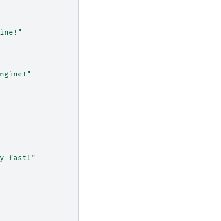
ine!"
ngine!"
y fast!"