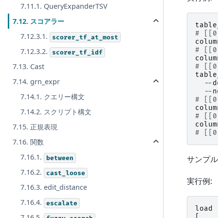
7.11.1. QueryExpanderTSV
7.12. スコアラー
table
# [[0
7.12.3.1.
scorer_tf_at_most
colum
# [[0
7.12.3.2.
scorer_tf_idf
colum
7.13. Cast
# [[0
table
7.14. grn_expr
--
d
--
n
7.14.1. クエリー構文
# [[0
colum
7.14.2. スクリプト構文
# [[0
colum
7.15. 正規表現
# [[0
7.16. 関数
7.16.1.
サンプル
between
7.16.2.
cast_loose
実行例:
7.16.3. edit_distance
7.16.4.
escalate
load
[
7.16.5.