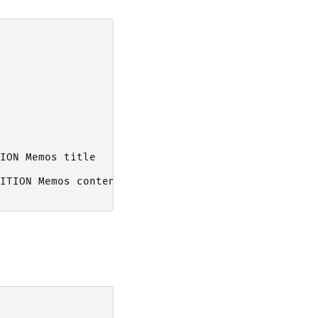
ION
Memos
title
ITION
Memos
content