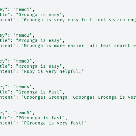
ey"
:
"memo1"
,
tle"
:
"Groonga is easy"
,
ntent"
:
"Groonga is very easy full text search eng
ey"
:
"memo2"
,
tle"
:
"Mroonga is easy"
,
ntent"
:
"Mroonga is more easier full text search e
ey"
:
"memo3"
,
tle"
:
"Rroonga is easy"
,
ntent"
:
"Ruby is very helpful."
ey"
:
"memo4"
,
tle"
:
"Groonga is fast"
,
ntent"
:
"Groonga! Groonga! Groonga! Groonga is ver
ey"
:
"memo5"
,
tle"
:
"PGroonga is fast"
,
ntent"
:
"PGroonga is very fast!"