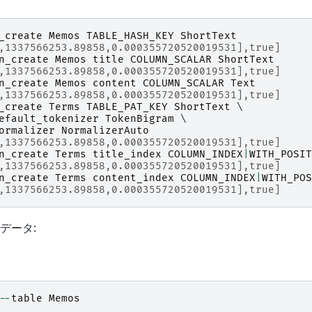
_create
Memos
TABLE_HASH_KEY
ShortText
,1337566253.89858,0.000355720520019531],true]
n_create
Memos
title
COLUMN_SCALAR
ShortText
,1337566253.89858,0.000355720520019531],true]
n_create
Memos
content
COLUMN_SCALAR
Text
,1337566253.89858,0.000355720520019531],true]
_create
Terms
TABLE_PAT_KEY
ShortText
 \

efault_tokenizer
TokenBigram
 \

ormalizer
NormalizerAuto
,1337566253.89858,0.000355720520019531],true]
n_create
Terms
title_index
COLUMN_INDEX
|
WITH_POSIT
,1337566253.89858,0.000355720520019531],true]
n_create
Terms
content_index
COLUMN_INDEX
|
WITH_POS
,1337566253.89858,0.000355720520019531],true]
データ:
--
table
Memos