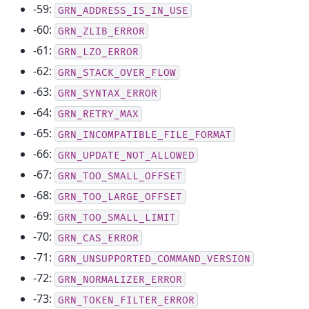
-59:
GRN_ADDRESS_IS_IN_USE
-60:
GRN_ZLIB_ERROR
-61:
GRN_LZO_ERROR
-62:
GRN_STACK_OVER_FLOW
-63:
GRN_SYNTAX_ERROR
-64:
GRN_RETRY_MAX
-65:
GRN_INCOMPATIBLE_FILE_FORMAT
-66:
GRN_UPDATE_NOT_ALLOWED
-67:
GRN_TOO_SMALL_OFFSET
-68:
GRN_TOO_LARGE_OFFSET
-69:
GRN_TOO_SMALL_LIMIT
-70:
GRN_CAS_ERROR
-71:
GRN_UNSUPPORTED_COMMAND_VERSION
-72:
GRN_NORMALIZER_ERROR
-73:
GRN_TOKEN_FILTER_ERROR