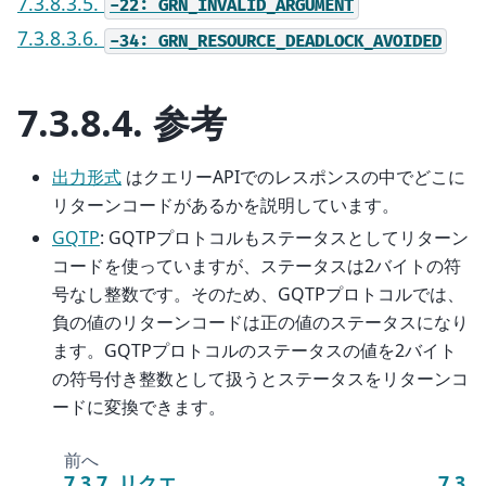
7.3.8.3.5.
-22:
GRN_INVALID_ARGUMENT
7.3.8.3.6.
-34:
GRN_RESOURCE_DEADLOCK_AVOIDED
7.3.8.4.
参考
出力形式
はクエリーAPIでのレスポンスの中でどこに
リターンコードがあるかを説明しています。
GQTP
: GQTPプロトコルもステータスとしてリターン
コードを使っていますが、ステータスは2バイトの符
号なし整数です。そのため、GQTPプロトコルでは、
負の値のリターンコードは正の値のステータスになり
ます。GQTPプロトコルのステータスの値を2バイト
の符号付き整数として扱うとステータスをリターンコ
ードに変換できます。
前へ
7.3.7.
リクエ
7.3.8