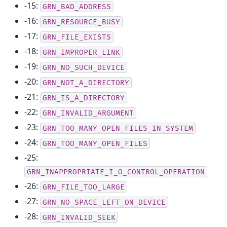
-15:
GRN_BAD_ADDRESS
-16:
GRN_RESOURCE_BUSY
-17:
GRN_FILE_EXISTS
-18:
GRN_IMPROPER_LINK
-19:
GRN_NO_SUCH_DEVICE
-20:
GRN_NOT_A_DIRECTORY
-21:
GRN_IS_A_DIRECTORY
-22:
GRN_INVALID_ARGUMENT
-23:
GRN_TOO_MANY_OPEN_FILES_IN_SYSTEM
-24:
GRN_TOO_MANY_OPEN_FILES
-25:
GRN_INAPPROPRIATE_I_O_CONTROL_OPERATION
-26:
GRN_FILE_TOO_LARGE
-27:
GRN_NO_SPACE_LEFT_ON_DEVICE
-28:
GRN_INVALID_SEEK