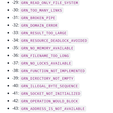
-29:
GRN_READ_ONLY_FILE_SYSTEM
-30:
GRN_TOO_MANY_LINKS
-31:
GRN_BROKEN_PIPE
-32:
GRN_DOMAIN_ERROR
-33:
GRN_RESULT_TOO_LARGE
-34:
GRN_RESOURCE_DEADLOCK_AVOIDED
-35:
GRN_NO_MEMORY_AVAILABLE
-36:
GRN_FILENAME_TOO_LONG
-37:
GRN_NO_LOCKS_AVAILABLE
-38:
GRN_FUNCTION_NOT_IMPLEMENTED
-39:
GRN_DIRECTORY_NOT_EMPTY
-40:
GRN_ILLEGAL_BYTE_SEQUENCE
-41:
GRN_SOCKET_NOT_INITIALIZED
-42:
GRN_OPERATION_WOULD_BLOCK
-43:
GRN_ADDRESS_IS_NOT_AVAILABLE