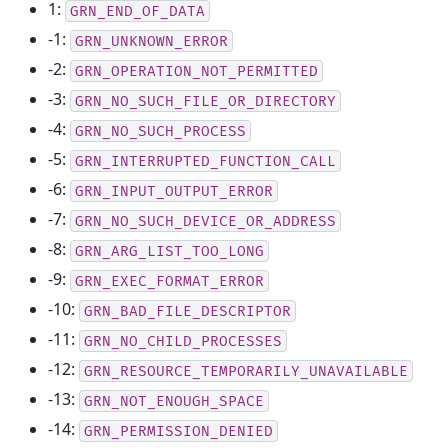
1:
GRN_END_OF_DATA
-1:
GRN_UNKNOWN_ERROR
-2:
GRN_OPERATION_NOT_PERMITTED
-3:
GRN_NO_SUCH_FILE_OR_DIRECTORY
-4:
GRN_NO_SUCH_PROCESS
-5:
GRN_INTERRUPTED_FUNCTION_CALL
-6:
GRN_INPUT_OUTPUT_ERROR
-7:
GRN_NO_SUCH_DEVICE_OR_ADDRESS
-8:
GRN_ARG_LIST_TOO_LONG
-9:
GRN_EXEC_FORMAT_ERROR
-10:
GRN_BAD_FILE_DESCRIPTOR
-11:
GRN_NO_CHILD_PROCESSES
-12:
GRN_RESOURCE_TEMPORARILY_UNAVAILABLE
-13:
GRN_NOT_ENOUGH_SPACE
-14:
GRN_PERMISSION_DENIED