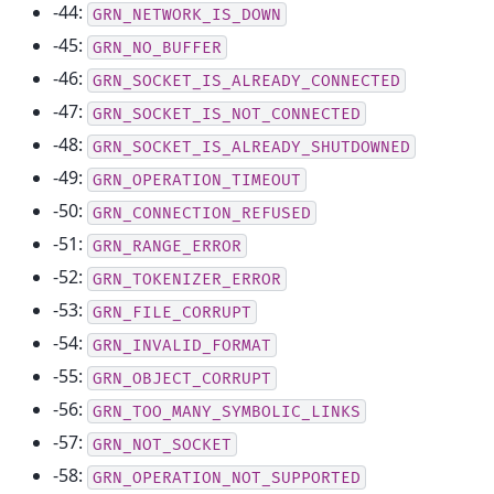
-44:
GRN_NETWORK_IS_DOWN
-45:
GRN_NO_BUFFER
-46:
GRN_SOCKET_IS_ALREADY_CONNECTED
-47:
GRN_SOCKET_IS_NOT_CONNECTED
-48:
GRN_SOCKET_IS_ALREADY_SHUTDOWNED
-49:
GRN_OPERATION_TIMEOUT
-50:
GRN_CONNECTION_REFUSED
-51:
GRN_RANGE_ERROR
-52:
GRN_TOKENIZER_ERROR
-53:
GRN_FILE_CORRUPT
-54:
GRN_INVALID_FORMAT
-55:
GRN_OBJECT_CORRUPT
-56:
GRN_TOO_MANY_SYMBOLIC_LINKS
-57:
GRN_NOT_SOCKET
-58:
GRN_OPERATION_NOT_SUPPORTED