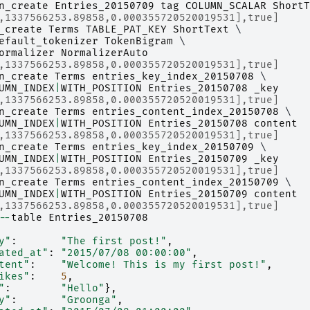
n_create
Entries_20150709
tag
COLUMN_SCALAR
ShortT
,1337566253.89858,0.000355720520019531],true]
_create
Terms
TABLE_PAT_KEY
ShortText
 \

efault_tokenizer
TokenBigram
 \

ormalizer
NormalizerAuto
,1337566253.89858,0.000355720520019531],true]
n_create
Terms
entries_key_index_20150708
 \

UMN_INDEX
|
WITH_POSITION
Entries_20150708
_key
,1337566253.89858,0.000355720520019531],true]
n_create
Terms
entries_content_index_20150708
 \

UMN_INDEX
|
WITH_POSITION
Entries_20150708
content
,1337566253.89858,0.000355720520019531],true]
n_create
Terms
entries_key_index_20150709
 \

UMN_INDEX
|
WITH_POSITION
Entries_20150709
_key
,1337566253.89858,0.000355720520019531],true]
n_create
Terms
entries_content_index_20150709
 \

UMN_INDEX
|
WITH_POSITION
Entries_20150709
content
,1337566253.89858,0.000355720520019531],true]
--
table
Entries_20150708
y"
:
"The first post!"
,
ated_at"
:
"2015/07/08 00:00:00"
,
tent"
:
"Welcome! This is my first post!"
,
ikes"
:
5
,
"
:
"Hello"
},
y"
:
"Groonga"
,