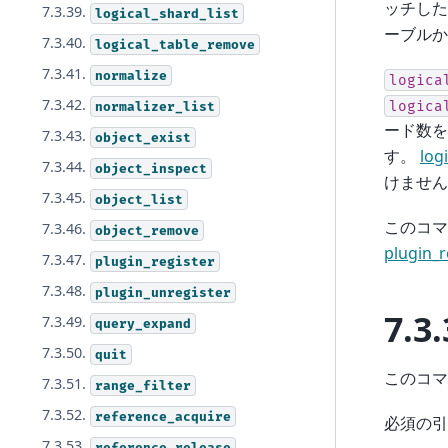
ッチし
7.3.39.
logical_shard_list
ーブルか
7.3.40.
logical_table_remove
7.3.41.
normalize
logica
7.3.42.
logica
normalizer_list
ード数を
7.3.43.
object_exist
す。
log
7.3.44.
object_inspect
けません
7.3.45.
object_list
このコマ
7.3.46.
object_remove
plugin_r
7.3.47.
plugin_register
7.3.48.
plugin_unregister
7.3.
7.3.49.
query_expand
7.3.50.
quit
このコマ
7.3.51.
range_filter
7.3.52.
reference_acquire
必須の
7.3.53.
reference_release