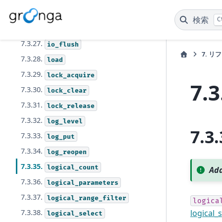
7.3.25.
extract
検索
C
7.3.26.
index_column_diff
7.3.27.
io_flush
7.
リフ
7.3.28.
load
7.3.29.
lock_acquire
7.3
7.3.30.
lock_clear
7.3.31.
lock_release
7.3.32.
log_level
7.3.
7.3.33.
log_put
7.3.34.
log_reopen
7.3.35.
logical_count
Add
7.3.36.
logical_parameters
7.3.37.
logical_range_filter
logica
logical_
7.3.38.
logical_select