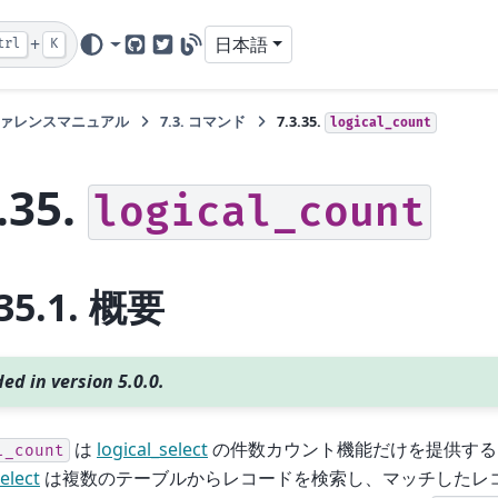
+
日本語
trl
K
GitHub
Twitter
Blog
ァレンスマニュアル
7.3.
コマンド
7.3.35.
logical_count
.35.
logical_count
35.1.
概要
ed in version 5.0.0.
は
logical_select
の件数カウント機能だけを提供する
l_count
select
は複数のテーブルからレコードを検索し、マッチしたレ