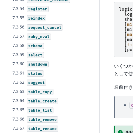
7.3.54.
register
logic
log
7.3.55.
reindex
sha
[
mi
7.3.56.
request_cancel
[
mi
[
ma
7.3.57.
ruby_eval
[
ma
[
fi
7.3.58.
schema
[
po
7.3.59.
select
7.3.60.
shutdown
いくつか
7.3.61.
として使
status
7.3.62.
suggest
名前付き
7.3.63.
table_copy
7.3.64.
table_create
7.3.65.
table_list
7.3.66.
table_remove
7.3.67.
table_rename
Add