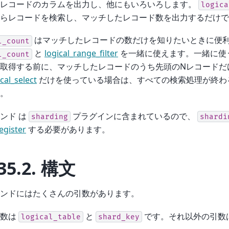
たレコードのカラムを出力し、他にもいろいろします。
logica
らレコードを検索し、マッチしたレコード数を出力するだけで
はマッチしたレコードの数だけを知りたいときに便
l_count
と
logical_range_filter
を一緒に使えます。一緒に使
l_count
取得する前に、マッチしたレコードのうち先頭のNレコードだ
ical_select
だけを使っている場合は、すべての検索処理が終わ
。
ンド は
プラグインに含まれているので、
sharding
shardi
egister
する必要があります。
35.2.
構文
ンドにはたくさんの引数があります。
引数は
と
です。それ以外の引数
logical_table
shard_key