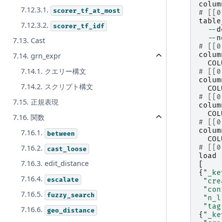
colum
7.12.3.1.
scorer_tf_at_most
# [[0
table
7.12.3.2.
scorer_tf_idf
--
d
--
n
7.13. Cast
# [[0
colum
7.14. grn_expr
COL
7.14.1. クエリー構文
# [[0
colum
7.14.2. スクリプト構文
COL
# [[0
7.15. 正規表現
colum
COL
7.16. 関数
# [[0
colum
7.16.1.
between
COL
# [[0
7.16.2.
cast_loose
load
7.16.3. edit_distance
[
{
"_ke
7.16.4.
escalate
"cre
"con
7.16.5.
fuzzy_search
"n_l
"tag
7.16.6.
geo_distance
{
"_ke