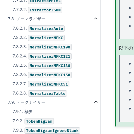
7.7.2.1.
ExtractorHTML
7.7.2.2.
ExtractorJSON
7.8. ノーマライザー
7.8.2.1.
NormalizerAuto
7.8.2.2.
NormalizerNFKC
7.8.2.3.
以下の
NormalizerNFKC100
7.8.2.4.
NormalizerNFKC121
7.8.2.5.
NormalizerNFKC130
7.8.2.6.
NormalizerNFKC150
7.8.2.7.
NormalizerNFKC51
7.8.2.8.
NormalizerTable
7.9. トークナイザー
7.9.1. 概要
7.9.2.
TokenBigram
7.9.3.
TokenBigramIgnoreBlank