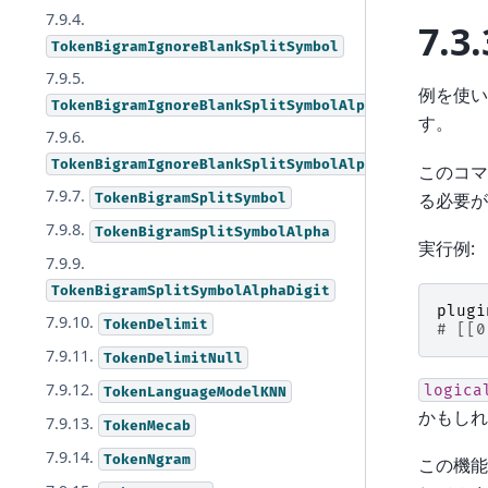
7.9.4.
7.3.
TokenBigramIgnoreBlankSplitSymbol
7.9.5.
例を使い
TokenBigramIgnoreBlankSplitSymbolAlpha
す。
7.9.6.
TokenBigramIgnoreBlankSplitSymbolAlphaDigit
このコ
7.9.7.
る必要が
TokenBigramSplitSymbol
7.9.8.
TokenBigramSplitSymbolAlpha
実行例:
7.9.9.
TokenBigramSplitSymbolAlphaDigit
plugi
7.9.10.
TokenDelimit
# [[0
7.9.11.
TokenDelimitNull
7.9.12.
logica
TokenLanguageModelKNN
かもしれ
7.9.13.
TokenMecab
7.9.14.
TokenNgram
この機能