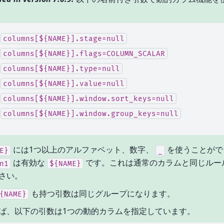
columns[${NAME}].stage=null
columns[${NAME}].flags=COLUMN_SCALAR
columns[${NAME}].type=null
columns[${NAME}].value=null
columns[${NAME}].window.sort_keys=null
columns[${NAME}].window.group_keys=null
には1つ以上のアルファベット、数字、
を使うことがで
E}
_
は有効な
です。これは通常のカラムと同じルー
n1
${NAME}
さい。
も持つ引数は同じグループになります。
{NAME}
ば、以下の引数は1つの動的カラムを指定しています。