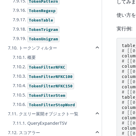
7.9.15.
してみま
TokenPattern
7.9.16.
TokenRegexp
使い方を
7.9.17.
TokenTable
実行例:
7.9.18.
TokenTrigram
7.9.19.
TokenUnigram
table
7.10. トークンフィルター
# [[0
colum
7.10.1. 概要
# [[0
colum
7.10.2.
TokenFilterNFKC
# [[0
7.10.3.
colum
TokenFilterNFKC100
# [[0
7.10.4.
TokenFilterNFKC150
colum
# [[0
7.10.5.
TokenFilterStem
table
# [[0
7.10.6.
TokenFilterStopWord
colum
# [[0
7.11. クエリー展開オブジェクト一覧
colum
7.11.1. QueryExpanderTSV
# [[0
colum
7.12. スコアラー
# [[0