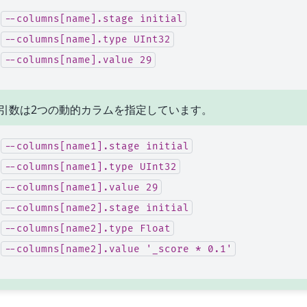
--columns[name].stage
initial
--columns[name].type
UInt32
--columns[name].value
29
引数は2つの動的カラムを指定しています。
--columns[name1].stage
initial
--columns[name1].type
UInt32
--columns[name1].value
29
--columns[name2].stage
initial
--columns[name2].type
Float
--columns[name2].value
'_score
*
0.1'