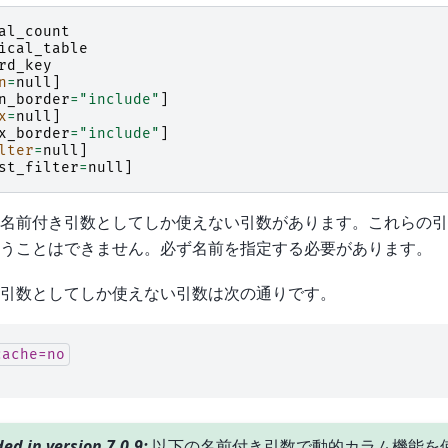
al_count
ical_table
rd_key
n
=
null
]
n_border
=
"include"
]
x
=
null
]
x_border
=
"include"
]
lter
=
null
]
st_filter
=
null
]
名前付き引数としてしか使えない引数があります。これらの引
うことはできません。必ず名前を指定する必要があります。
引数としてしか使えない引数は次の通りです。
cache=no
ed in version 7.0.9:
以下の名前付き引数で動的カラム機能を