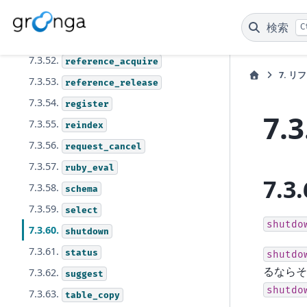
7.3.50.
quit
検索
C
7.3.51.
range_filter
7.3.52.
reference_acquire
7.
リフ
7.3.53.
reference_release
7.3.54.
register
7.3
7.3.55.
reindex
7.3.56.
request_cancel
7.3.57.
ruby_eval
7.3.
7.3.58.
schema
7.3.59.
select
shutdo
7.3.60.
shutdown
7.3.61.
status
shutdo
るならそ
7.3.62.
suggest
shutdo
7.3.63.
table_copy