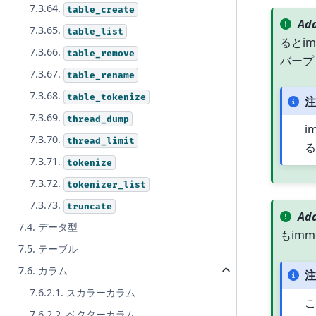
7.3.64.
table_create
Add
7.3.65.
table_list
るとim
7.3.66.
table_remove
バープ
7.3.67.
table_rename
7.3.68.
table_tokenize
注
7.3.69.
thread_dump
i
7.3.70.
thread_limit
る
7.3.71.
tokenize
7.3.72.
tokenizer_list
7.3.73.
truncate
Add
7.4. データ型
もimm
7.5. テーブル
7.6. カラム
注
7.6.2.1. スカラーカラム
こ
7.6.2.2. ベクターカラム