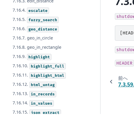
7.3.
7.16.3. edit_distance
7.16.4.
escalate
shutdo
7.16.5.
fuzzy_search
7.16.6.
geo_distance
[
HEAD
7.16.7. geo_in_circle
7.16.8. geo_in_rectangle
shutdo
7.16.9.
highlight
HEADER
7.16.10.
highlight_full
7.16.11.
highlight_html
前へ
7.3.59
7.16.12.
html_untag
7.16.13.
in_records
7.16.14.
in_values
7.16.15.
json_extract
7.16.16.
language_model_knn
© Copyright 2009-2026 Groonga Project.
7.16.17.
language_model_vectorize