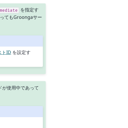
を指定す
mediate
ってもGroongaサー
トID
を設定す
レッドが使用中であって