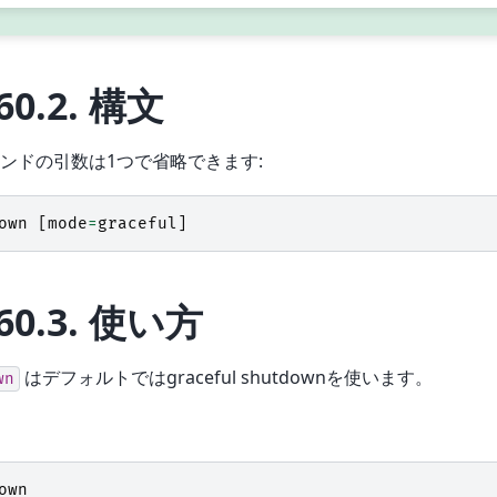
60.2.
構文
ンドの引数は1つで省略できます:
own
[
mode
=
graceful
]
60.3.
使い方
はデフォルトではgraceful shutdownを使います。
wn
own