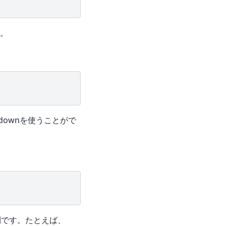
。
utdownを使うことがで
きに便利です。たとえば、