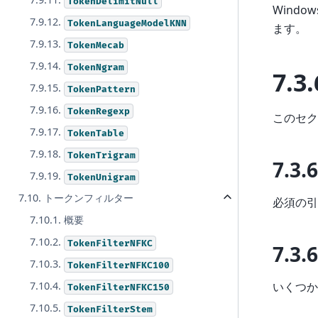
TokenDelimitNull
Wind
7.9.12.
TokenLanguageModelKNN
ます。
7.9.13.
TokenMecab
7.9.14.
TokenNgram
7.3.
7.9.15.
TokenPattern
7.9.16.
TokenRegexp
このセク
7.9.17.
TokenTable
7.9.18.
TokenTrigram
7.3.
7.9.19.
TokenUnigram
7.10. トークンフィルター
必須の引
7.10.1. 概要
7.10.2.
TokenFilterNFKC
7.3.
7.10.3.
TokenFilterNFKC100
いくつか
7.10.4.
TokenFilterNFKC150
7.10.5.
TokenFilterStem