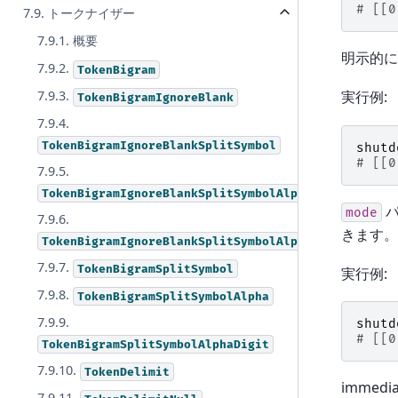
# [[0
7.9. トークナイザー
7.9.1. 概要
明示的
7.9.2.
TokenBigram
実行例:
7.9.3.
TokenBigramIgnoreBlank
7.9.4.
TokenBigramIgnoreBlankSplitSymbol
shutd
# [[0
7.9.5.
TokenBigramIgnoreBlankSplitSymbolAlpha
パ
mode
7.9.6.
きます。
TokenBigramIgnoreBlankSplitSymbolAlphaDigit
7.9.7.
TokenBigramSplitSymbol
実行例:
7.9.8.
TokenBigramSplitSymbolAlpha
7.9.9.
shutd
# [[0
TokenBigramSplitSymbolAlphaDigit
7.9.10.
TokenDelimit
immed
7.9.11.