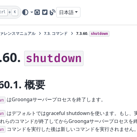
+
日本語
trl
K
GitHub
Twitter
Blog
ァレンスマニュアル
7.3.
コマンド
7.3.60.
shutdown
.60.
shutdown
60.1.
概要
はGroongaサーバープロセスを終了します。
wn
はデフォルトではgraceful shutdownを使います。も
wn
れらのコマンドが終了してからGroongaサーバープロセスを
コマンドを実行した後は新しいコマンドを実行されません
wn