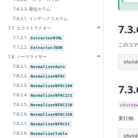
7.6.2.3. 擬似カラム
7.6.3.1. インデックスカラム
7.3.
7.7. エクストラクター
7.7.2.1.
ExtractorHTML
このコマ
7.7.2.2.
ExtractorJSON
7.8. ノーマライザー
shutd
7.8.2.1.
NormalizerAuto
7.8.2.2.
NormalizerNFKC
7.3.
7.8.2.3.
NormalizerNFKC100
7.8.2.4.
NormalizerNFKC121
7.8.2.5.
NormalizerNFKC130
shutdo
7.8.2.6.
NormalizerNFKC150
実行例:
7.8.2.7.
NormalizerNFKC51
7.8.2.8.
NormalizerTable
shutd